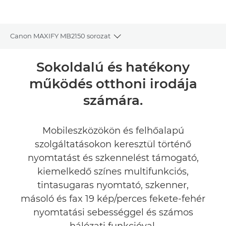
Canon MAXIFY MB2150 sorozat
Toggle breadcrumbs
Áttekintés
Sokoldalú és hatékony
működés otthoni irodája
Műszaki adatok
számára.
Értékelések
Mobileszközökön és felhőalapú
Támogatás
szolgáltatásokon keresztül történő
nyomtatást és szkennelést támogató,
TINTA VÁSÁRLÁSA
kiemelkedő színes multifunkciós,
tintasugaras nyomtató, szkenner,
másoló és fax 19 kép/perces fekete-fehér
nyomtatási sebességgel és számos