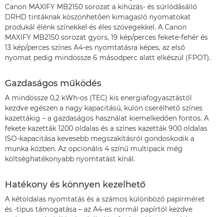
Canon MAXIFY MB2150 sorozat a kihúzás- és súrlódásálló
DRHD tintáknak köszönhetően kimagasló nyomatokat
produkál élénk színekkel és éles szövegekkel. A Canon
MAXIFY MB2150 sorozat gyors, 19 kép/perces fekete-fehér és
13 kép/perces színes A4-es nyomtatásra képes, az első
nyomat pedig mindössze 6 másodperc alatt elkészül (FPOT).
Gazdaságos működés
A mindössze 0,2 kWh-os (TEC) kis energiafogyasztástól
kezdve egészen a nagy kapacitású, külön cserélhető színes
kazettákig – a gazdaságos használat kiemelkedően fontos. A
fekete kazetták 1200 oldalas és a színes kazetták 900 oldalas
ISO-kapacitása kevesebb megszakításról gondoskodik a
munka közben. Az opcionális 4 színű multipack még
költséghatékonyabb nyomtatást kínál.
Hatékony és könnyen kezelhető
A kétoldalas nyomtatás és a számos különböző papírméret
és -típus támogatása – az A4-es normál papírtól kezdve