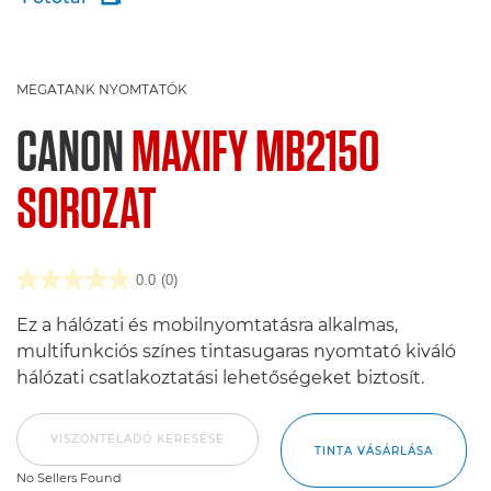
MEGATANK NYOMTATÓK
CANON
MAXIFY MB2150
SOROZAT
0.0
(0)
Ez a hálózati és mobilnyomtatásra alkalmas,
multifunkciós színes tintasugaras nyomtató kiváló
hálózati csatlakoztatási lehetőségeket biztosít.
VISZONTELADÓ KERESÉSE
TINTA VÁSÁRLÁSA
No Sellers Found