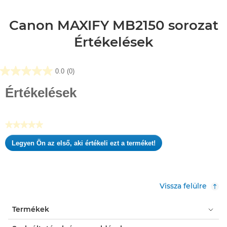
Canon MAXIFY MB2150 sorozat
Értékelések
0.0
(0)
0.0
az
Értékelések
elérhető
5
csillagból.
★★★★★
Nincs
Legyen Ön az első, aki értékeli ezt a terméket!
értékelési
.
pontszám
Ez
a
művelet
Vissza felülre
meg
fog
Termékek
nyitni
egy