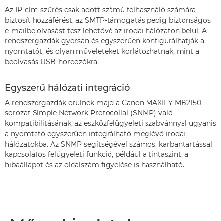
Az IP-cím-szűrés csak adott számú felhasználó számára
biztosít hozzáférést, az SMTP-támogatás pedig biztonságos
e-mailbe olvasást tesz lehetővé az irodai hálózaton belül. A
rendszergazdák gyorsan és egyszerűen konfigurálhatják a
nyomtatót, és olyan műveleteket korlátozhatnak, mint a
beolvasás USB-hordozókra.
Egyszerű hálózati integráció
A rendszergazdák örülnek majd a Canon MAXIFY MB2150
sorozat Simple Network Protocollal (SNMP) való
kompatibilitásának, az eszközfelügyeleti szabvánnyal ugyanis
a nyomtató egyszerűen integrálható meglévő irodai
hálózatokba. Az SNMP segítségével számos, karbantartással
kapcsolatos felügyeleti funkció, például a tintaszint, a
hibaállapot és az oldalszám figyelése is használható.