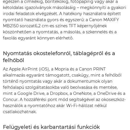
egészen a címkékig, borítékokig, fotópapírig vagy akár a
kétoldalas igazolványok másolásáig – megkönnyíti a gyakori
irodai feladatok elvégzését. A hatékony használatra épített
nyomtató használata gyors és egyszerű: a Canon MAXIFY
MB2150 sorozat6,2 cm-es színes TFT képernyőjének
köszönhetően a nyomtatás, a másolás, a szkennelés és a
faxolás egyaránt könnyen elérhető.
Nyomtatás okostelefonról, táblagépről és a
felhőből
Az Apple AirPrint (iOS), a Mopria és a Canon PRINT
alkalmazás egyaránt támogatott, csakúgy, mint a felhőből
történő nyomtatás vagy akár a dokumentumok olyan
felhőalapú szolgáltatásokba való beolvasása és mentése,
mint a Google Drive, a Dropbox, a OneNote, a OneDrive és a
Concur. A hozzáférési pont mód segítségével az okoseszköz-
használók a nyomtatóhoz akár Wi-Fi-hálózat nélkül
csatlakozhatnak.
Felügyeleti és karbantartási funkciók