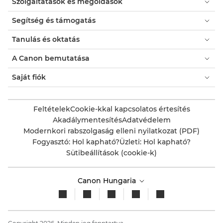
Szolgáltatások és megoldások
modális
párbeszédpanelt.
Segítség és támogatás
Tanulás és oktatás
A Canon bemutatása
Saját fiók
Feltételek
Cookie-kkal kapcsolatos értesítés
Akadálymentesítés
Adatvédelem
Modernkori rabszolgaság elleni nyilatkozat (PDF)
Fogyasztó: Hol kapható?
Üzleti: Hol kapható?
Sütibeállítások (cookie-k)
Canon Hungaria