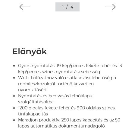
1
/
4
Előnyök
Gyors nyomtatás: 19 kép/perces fekete-fehér és 13
kép/perces színes nyomtatási sebesség
Wi-Fi-hálózathoz való csatlakozási lehetőség a
mobileszközökről történő közvetlen
nyomtatásért
Nyomtatás és beolvasás felhőalapú
szolgáltatásokba
1200 oldalas fekete-fehér és 900 oldalas színes
tintakapacitás
Maradjon produktív: 250 lapos kapacitás és az 50
lapos automatikus dokumentumadagoló