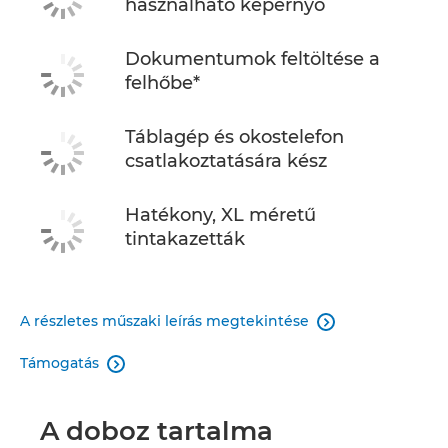
használható képernyő
Dokumentumok feltöltése a
felhőbe*
Táblagép és okostelefon
csatlakoztatására kész
Hatékony, XL méretű
tintakazetták
A részletes műszaki leírás megtekintése

Támogatás

A doboz tartalma