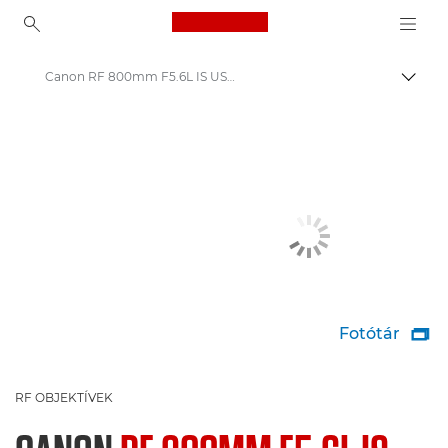
Canon Logo, back to ho
Canon RF 800mm F5.6L IS USM – RF objektívek
Váltá
Canon
Canon Kamera Objektívek
Fotótár

RF OBJEKTÍVEK