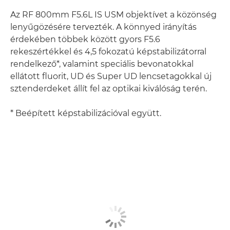
Az RF 800mm F5.6L IS USM objektívet a közönség
lenyűgözésére tervezték. A könnyed irányítás
érdekében többek között gyors F5.6
rekeszértékkel és 4,5 fokozatú képstabilizátorral
rendelkező*, valamint speciális bevonatokkal
ellátott fluorit, UD és Super UD lencsetagokkal új
sztenderdeket állít fel az optikai kiválóság terén.
* Beépített képstabilizációval együtt.