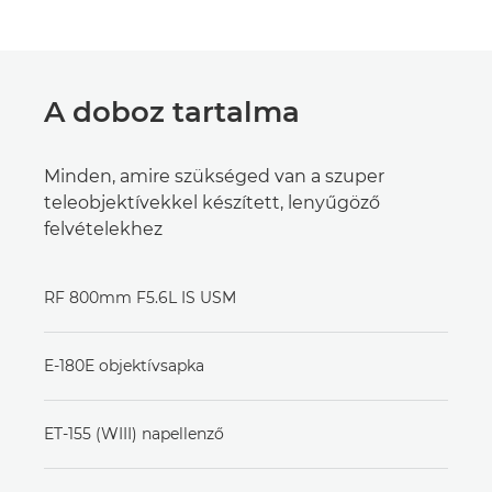
A doboz tartalma
Minden, amire szükséged van a szuper
teleobjektívekkel készített, lenyűgöző
felvételekhez
RF 800mm F5.6L IS USM
E-180E objektívsapka
ET-155 (WIII) napellenző