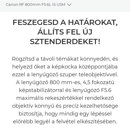
Canon RF 800mm F5.6L IS USM
Toggle breadcrumbs
Áttekintés
FESZEGESD A HATÁROKAT,
ÁLLÍTS FEL ÚJ
Műszaki adatok
SZTENDERDEKET!
Értékelések
Rögzítsd a távoli témákat könnyedén, és
Támogatás
helyezd őket a képkocka középpontjába
ezzel a lenyűgöző szuper teleobjektívvel.
A lenyűgöző 800 mm-es, 4,5 fokozatú
képstabilizátorral és lenyűgöző F5.6
maximális rekeszértékkel rendelkező
objektív könnyű és precíz kezelhetősége
biztosítja, hogy mindig egy lépéssel
előrébb legyél a felvétel elkészítésében.