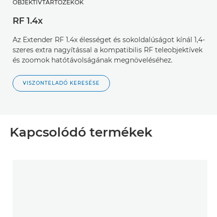
OBJEKTÍVTARTOZÉKOK
RF 1.4x
Az Extender RF 1.4x élességet és sokoldalúságot kínál 1,4-
szeres extra nagyítással a kompatibilis RF teleobjektívek
és zoomok hatótávolságának megnöveléséhez.
VISZONTELADÓ KERESÉSE
Kapcsolódó termékek