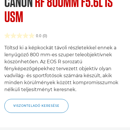
CANON
RF 800MM F5.6L IS
USM
0.0
(0)
Töltsd ki a képkockát távoli részletekkel ennek a
lenyűgöző 800 mm-es szuper teleobjektívnek
köszönhetően. Az EOS R sorozatú
fényképezőgépekhez tervezett objektív olyan
vadvilág- és sportfotósok számára készült, akik
minden körülmények között kompromisszumok
nélküli teljesítményt keresnek.
VISZONTELADÓ KERESÉSE