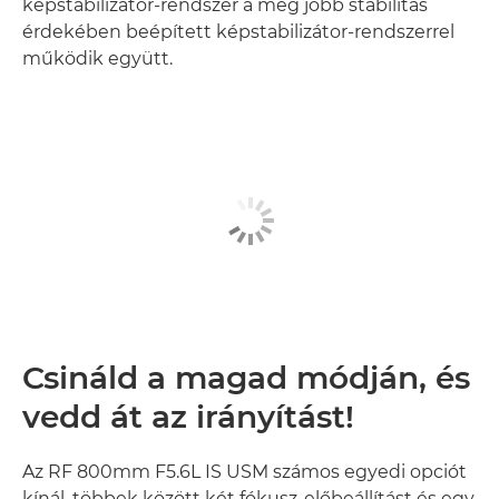
képstabilizátor-rendszer a még jobb stabilitás
érdekében beépített képstabilizátor-rendszerrel
működik együtt.
Csináld a magad módján, és
vedd át az irányítást!
Az RF 800mm F5.6L IS USM számos egyedi opciót
kínál, többek között két fókusz-előbeállítást és egy