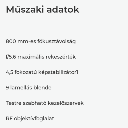
Műszaki adatok
800 mm-es fókusztávolság
f/5.6 maximális rekeszérték
4,5 fokozatú képstabilizátor1
9 lamellás blende
Testre szabható kezelőszervek
RF objektívfoglalat