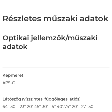
Áttekintés
Műszaki adatok
Részletes műszaki adatok
Optikai jellemzők/műszaki
adatok
Képméret
APS-C
Látószög (vízszintes, függőleges, átlós)
64º 30' - 23º 20', 45º 30'- 15º 40', 74º 20' - 27º 50'