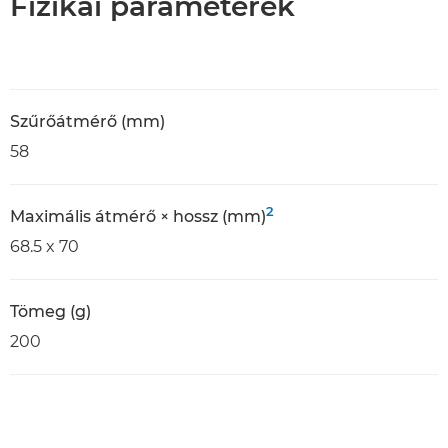
Fizikai paraméterek
Szűrőátmérő (mm)
58
2
Maximális átmérő × hossz (mm)
68.5 x 70
Tömeg (g)
200