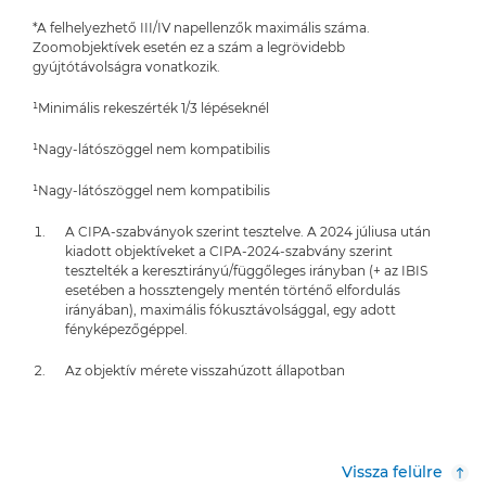
*A felhelyezhető III/IV napellenzők maximális száma.
Zoomobjektívek esetén ez a szám a legrövidebb
gyújtótávolságra vonatkozik.
¹Minimális rekeszérték 1/3 lépéseknél
¹Nagy-látószöggel nem kompatibilis
¹Nagy-látószöggel nem kompatibilis
A CIPA-szabványok szerint tesztelve. A 2024 júliusa után
kiadott objektíveket a CIPA-2024-szabvány szerint
tesztelték a keresztirányú/függőleges irányban (+ az IBIS
esetében a hossztengely mentén történő elfordulás
irányában), maximális fókusztávolsággal, egy adott
fényképezőgéppel.
Az objektív mérete visszahúzott állapotban
Vissza felülre