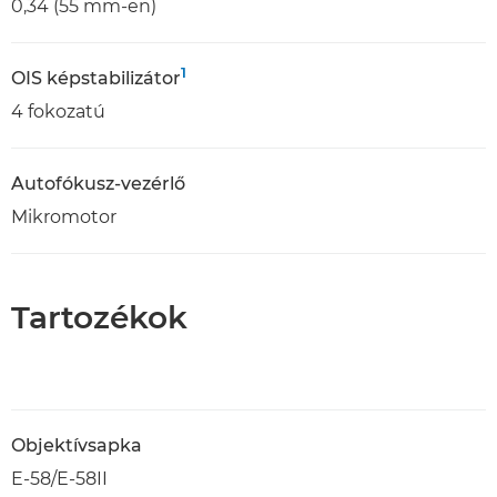
0,34 (55 mm-en)
1
OIS képstabilizátor
4 fokozatú
Autofókusz-vezérlő
Mikromotor
Tartozékok
Objektívsapka
E-58/E-58II