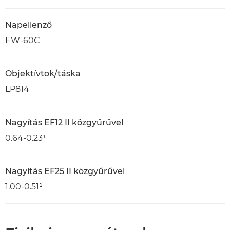
Napellenző
EW-60C
Objektívtok/táska
LP814
Nagyítás EF12 II közgyűrűvel
0.64-0.23¹
Nagyítás EF25 II közgyűrűvel
1.00-0.51¹