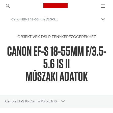
Canon Logo, back to ho
Canon EF-S 18-55mm f/3.5-5.6 IS II - Lenses - Camera & Photo lenses
Váltá
Canon
OBJEKTÍVEK DSLR FÉNYKÉPEZŐGÉPEKHEZ
Canon Kamera Objektívek
CANON EF-S 18-55MM F/3.5-
5.6 IS II
MŰSZAKI ADATOK
Canon EF-S 18-55mm f/3.5-5.6 IS II
Toggle breadcrumbs