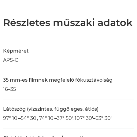
Áttekintés
Műszaki adatok
Részletes műszaki adatok
Képméret
APS-C
35 mm-es filmnek megfelelő fókusztávolság
16–35
Látószög (vízszintes, függőleges, átlós)
97º 10'–54º 30', 74º 10'–37º 50', 107º 30'–63º 30'