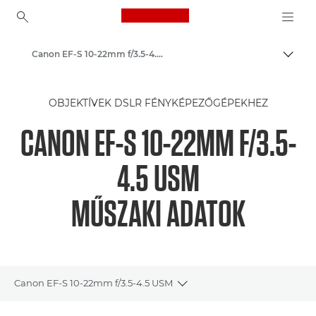
Canon Logo, back to ho
Canon EF-S 10-22mm f/3.5-4.5 USM - Lenses - Camera & Photo lenses
Váltá
Canon
OBJEKTÍVEK DSLR FÉNYKÉPEZŐGÉPEKHEZ
Canon Kamera Objektívek
CANON EF-S 10-22MM F/3.5-
4.5 USM
MŰSZAKI ADATOK
Canon EF-S 10-22mm f/3.5-4.5 USM
Toggle breadcrumbs