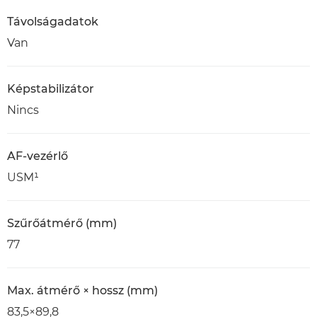
Távolságadatok
Van
Képstabilizátor
Nincs
AF-vezérlő
USM¹
Szűrőátmérő (mm)
77
Max. átmérő × hossz (mm)
83,5×89,8