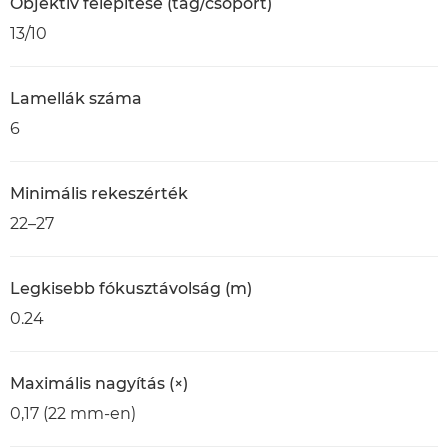
Objektív felépítése (tag/csoport)
13/10
Lamellák száma
6
Minimális rekeszérték
22–27
Legkisebb fókusztávolság (m)
0.24
Maximális nagyítás (×)
0,17 (22 mm-en)