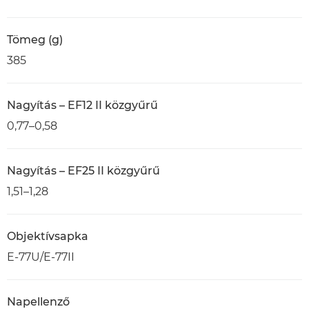
Tömeg (g)
385
Nagyítás – EF12 II közgyűrű
0,77–0,58
Nagyítás – EF25 II közgyűrű
1,51–1,28
Objektívsapka
E-77U/E-77II
Napellenző