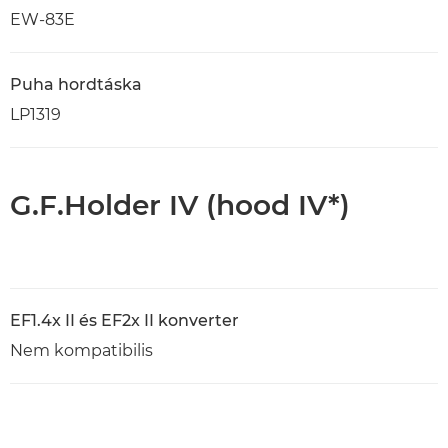
EW-83E
Puha hordtáska
LP1319
G.F.Holder IV (hood IV*)
EF1.4x II és EF2x II konverter
Nem kompatibilis