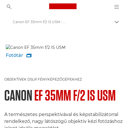
Canon Logo, back to ho
Canon EF 35mm f/2 IS USM - Lenses - Camera & Photo lenses
Váltá
Canon
Canon Kamera Objektívek
Fotótár

OBJEKTÍVEK DSLR FÉNYKÉPEZŐGÉPEKHEZ
CANON
EF 35MM F/2 IS USM
A természetes perspektívával és képstabilizátorral
rendelkező, nagy látószögű objektív kézi fotózáshoz