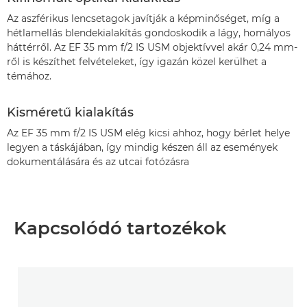
Az aszférikus lencsetagok javítják a képminőséget, míg a
hétlamellás blendekialakítás gondoskodik a lágy, homályos
háttérről. Az EF 35 mm f/2 IS USM objektívvel akár 0,24 mm-
ről is készíthet felvételeket, így igazán közel kerülhet a
témához.
Kisméretű kialakítás
Az EF 35 mm f/2 IS USM elég kicsi ahhoz, hogy bérlet helye
legyen a táskájában, így mindig készen áll az események
dokumentálására és az utcai fotózásra
Kapcsolódó tartozékok