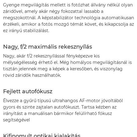
Gyenge megvilágítás mellett is fotózhat állvány nélkül olyan
záridővel, amely akár négy fokozattal lassabb a
megszokottnál. A képstabilizátor technológia automatikusan
érzékeli, amikor a fotós mozgó témát követ, és kikapcsolja az
ez irányú stabilizálást.
Nagy, f/2 maximális rekesznyílás
Nagy, akár f/2 rekesznyílással fényképezve kis
mélységélesség érhető el. Még homályos megvilágításnál is
tisztán jelennek meg a képek a keresőben, és viszonylag
rövid záridők használhatók.
Fejlett autofókusz
Élvezze a gyűrű típusú ultrahangos AF-motor jóvoltából
gyors és szinte zajtalan autofókuszt. Tartsa kézben az
irányítást a manuálisan bármikor felülírható fókusz
segítségével
Kifinomult optikai kialakítás