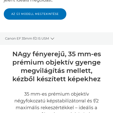
jelent ideális megoldást.
AZ ÚJ MODELL MEGTEKINTÉSE
Canon EF 35mm f/2 IS USM
Toggle breadcrumbs
Áttekintés
NAgy fényerejű, 35 mm-es
prémium objektív gyenge
Műszaki adatok
megvilágítás mellett,
kézből készített képekhez
35 mm-es prémium objektív
négyfokozatú képstabilizátorral és f/2
maximális rekeszértékkel – ideális a