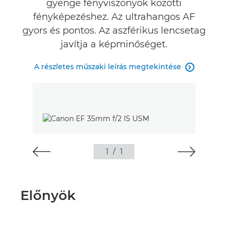
gyenge fényviszonyok közötti
fényképezéshez. Az ultrahangos AF
gyors és pontos. Az aszférikus lencsetag
javítja a képminőséget.
A részletes műszaki leírás megtekintése

1
/
1
Előnyök