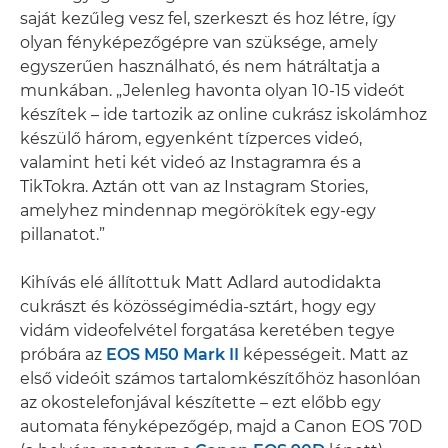
saját kezűleg vesz fel, szerkeszt és hoz létre, így
olyan fényképezőgépre van szüksége, amely
egyszerűen használható, és nem hátráltatja a
munkában. „Jelenleg havonta olyan 10-15 videót
készítek – ide tartozik az online cukrász iskolámhoz
készülő három, egyenként tízperces videó,
valamint heti két videó az Instagramra és a
TikTokra. Aztán ott van az Instagram Stories,
amelyhez mindennap megörökítek egy-egy
pillanatot.”
Kihívás elé állítottuk Matt Adlard autodidakta
cukrászt és közösségimédia-sztárt, hogy egy
vidám videofelvétel forgatása keretében tegye
próbára az
EOS M50 Mark II
képességeit. Matt az
első videóit számos tartalomkészítőhöz hasonlóan
az okostelefonjával készítette – ezt előbb egy
automata fényképezőgép, majd a Canon EOS 70D