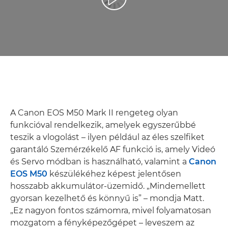
Videó lejátszása
A Canon EOS M50 Mark II rengeteg olyan
funkcióval rendelkezik, amelyek egyszerűbbé
teszik a vlogolást – ilyen például az éles szelfiket
garantáló Szemérzékelő AF funkció is, amely Videó
és Servo módban is használható, valamint a
Canon
EOS M50
készülékéhez képest jelentősen
hosszabb akkumulátor-üzemidő. „Mindemellett
gyorsan kezelhető és könnyű is” – mondja Matt.
„Ez nagyon fontos számomra, mivel folyamatosan
mozgatom a fényképezőgépet – leveszem az