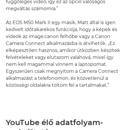
függőleges videó, így ez az opció valóságos
megváltás számomra.”
Az EOS M50 Mark II egy másik, Matt által is igen
kedvelt időtakarékos funkciója, hogy a képek és
videók az image.canon felhőbe vagy a Canon
Camera Connect alkalmazásba is átvihetők. „Ez
elképesztően hasznos, amikor útközben készítek
felvételeket vagy elutazom valahová, mivel így
nem kell magammal vinnem a laptopomat.
Egyszerűen csak megnyitom a Camera Connect
alkalmazást a telefonomon, és közvetlenül a
közösségi oldalakra töltöm fel a tartalmakat.”
YouTube élő adatfolyam-