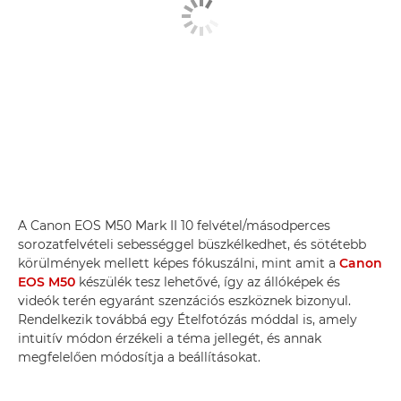
A Canon EOS M50 Mark II 10 felvétel/másodperces
sorozatfelvételi sebességgel büszkélkedhet, és sötétebb
körülmények mellett képes fókuszálni, mint amit a
Canon
EOS M50
készülék tesz lehetővé, így az állóképek és
videók terén egyaránt szenzációs eszköznek bizonyul.
Rendelkezik továbbá egy Ételfotózás móddal is, amely
intuitív módon érzékeli a téma jellegét, és annak
megfelelően módosítja a beállításokat.