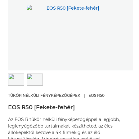
TÜKÖR NÉLKÜLI FÉNYKÉPEZŐGÉPEK
|
EOS R50
EOS R50 [Fekete-fehér]
Az EOS R tükör nélküli fényképezőgéppel a legjobb,
leglenyűgözőbb tartalmakat készítheted, az éles
állóképektől kezdve a 4K filmekig és az élő
közvetítésekig. Mindezt egyetlen eszközzel.