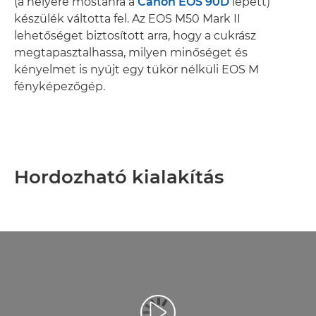
(a helyére mostanra a
Canon EOS 90D
lépett)
készülék váltotta fel. Az EOS M50 Mark II
lehetőséget biztosított arra, hogy a cukrász
megtapasztalhassa, milyen minőséget és
kényelmet is nyújt egy tükör nélküli EOS M
fényképezőgép.
Hordozható kialakítás