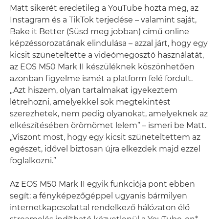
Matt sikerét eredetileg a YouTube hozta meg, az
Instagram és a TikTok terjedése – valamint saját,
Bake it Better (Süsd meg jobban) című online
képzéssorozatának elindulása – azzal járt, hogy egy
kicsit szüneteltette a videómegosztó használatát,
az EOS M50 Mark II készüléknek köszönhetően
azonban figyelme ismét a platform felé fordult.
„Azt hiszem, olyan tartalmakat igyekeztem
létrehozni, amelyekkel sok megtekintést
szerezhetek, nem pedig olyanokat, amelyeknek az
elkészítésében örömömet lelem” – ismeri be Matt.
„Viszont most, hogy egy kicsit szüneteltettem az
egészet, idővel biztosan újra elkezdek majd ezzel
foglalkozni.”
Az EOS M50 Mark II egyik funkciója pont ebben
segít: a fényképezőgéppel ugyanis bármilyen
internetkapcsolattal rendelkező hálózaton élő