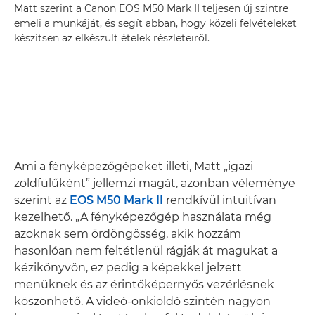
Matt szerint a Canon EOS M50 Mark II teljesen új szintre
emeli a munkáját, és segít abban, hogy közeli felvételeket
készítsen az elkészült ételek részleteiről.
Ami a fényképezőgépeket illeti, Matt „igazi
zöldfülűként” jellemzi magát, azonban véleménye
szerint az
EOS M50 Mark II
rendkívül intuitívan
kezelhető. „A fényképezőgép használata még
azoknak sem ördöngösség, akik hozzám
hasonlóan nem feltétlenül rágják át magukat a
kézikönyvön, ez pedig a képekkel jelzett
menüknek és az érintőképernyős vezérlésnek
köszönhető. A videó-önkioldó szintén nagyon