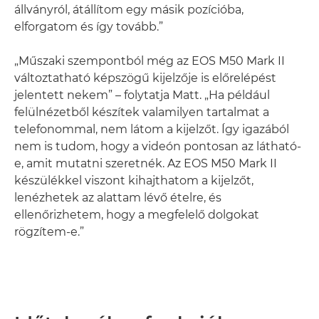
állványról, átállítom egy másik pozícióba,
elforgatom és így tovább.”
„Műszaki szempontból még az EOS M50 Mark II
változtatható képszögű kijelzője is előrelépést
jelentett nekem” – folytatja Matt. „Ha például
felülnézetből készítek valamilyen tartalmat a
telefonommal, nem látom a kijelzőt. Így igazából
nem is tudom, hogy a videón pontosan az látható-
e, amit mutatni szeretnék. Az EOS M50 Mark II
készülékkel viszont kihajthatom a kijelzőt,
lenézhetek az alattam lévő ételre, és
ellenőrizhetem, hogy a megfelelő dolgokat
rögzítem-e.”