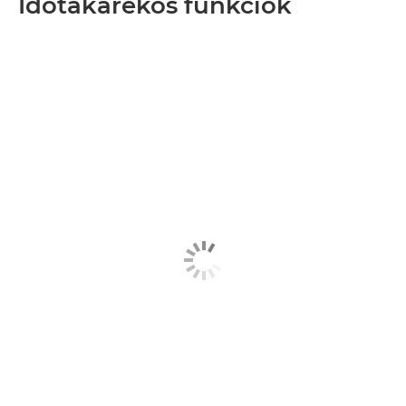
Időtakarékos funkciók