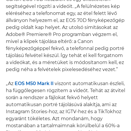
segítségével rögzíti a videóit. „A felülnézetes kép
eléréséhez a telefonomat egy, az étel felett lévő
állványon helyezem el, az EOS 70D fényképezőgép
pedig oldalt kap helyet. Az utolsó simításokat az
Adobe® Premiere® Pro programban végzem el,
mivel a klipek tájolása eltérő: a Canon
fényképezőgéppel fekvő, a telefonnal pedig portré
tájolású felvétel készül. Így tehát el kell forgatnom
a videókat, és a méretüket is módosítanom kell, ez
pedig néha a felvételek pixelesedéséhez vezet.”
„Az
EOS M50 Mark II
viszont automatikusan észleli,
ha függőlegesen rögzítem a videót. Tehát az átvitel
során a rendszer a fájlokat fekvő helyett
automatikusan portré tájolásúvá alakítja, ami az
Instagram Stories-hoz, az IGTV-hez és a TikTokhoz
egyaránt tökéletes. Azt mondanám, hogy
mostanában a tartalmaimnak körülbelül a 60%-a