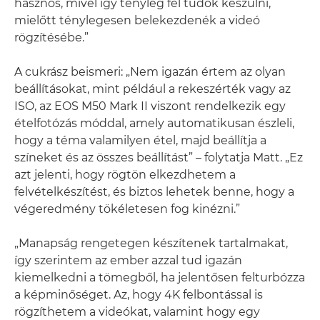
hasznos, mivel így tényleg fel tudok készülni,
mielőtt ténylegesen belekezdenék a videó
rögzítésébe.”
A cukrász beismeri: „Nem igazán értem az olyan
beállításokat, mint például a rekeszérték vagy az
ISO, az EOS M50 Mark II viszont rendelkezik egy
ételfotózás móddal, amely automatikusan észleli,
hogy a téma valamilyen étel, majd beállítja a
színeket és az összes beállítást” – folytatja Matt. „Ez
azt jelenti, hogy rögtön elkezdhetem a
felvételkészítést, és biztos lehetek benne, hogy a
végeredmény tökéletesen fog kinézni.”
„Manapság rengetegen készítenek tartalmakat,
így szerintem az ember azzal tud igazán
kiemelkedni a tömegből, ha jelentősen felturbózza
a képminőséget. Az, hogy 4K felbontással is
rögzíthetem a videókat, valamint hogy egy