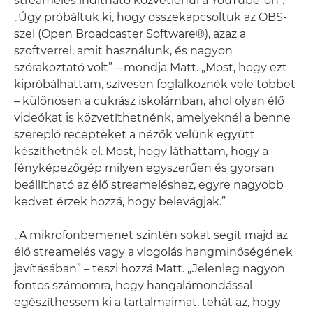
streamelés indítható közvetlenül a YouTube-on*.
„Úgy próbáltuk ki, hogy összekapcsoltuk az OBS-
szel (Open Broadcaster Software®), azaz a
szoftverrel, amit használunk, és nagyon
szórakoztató volt” – mondja Matt. „Most, hogy ezt
kipróbálhattam, szívesen foglalkoznék vele többet
– különösen a cukrász iskolámban, ahol olyan élő
videókat is közvetíthetnénk, amelyeknél a benne
szereplő recepteket a nézők velünk együtt
készíthetnék el. Most, hogy láthattam, hogy a
fényképezőgép milyen egyszerűen és gyorsan
beállítható az élő streameléshez, egyre nagyobb
kedvet érzek hozzá, hogy belevágjak.”
„A mikrofonbemenet szintén sokat segít majd az
élő streamelés vagy a vlogolás hangminőségének
javításában” – teszi hozzá Matt. „Jelenleg nagyon
fontos számomra, hogy hangalámondással
egészíthessem ki a tartalmaimat, tehát az, hogy