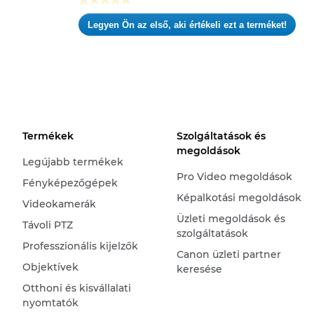
Nincs
Legyen Ön az első, aki értékeli ezt a terméket!
értékelési
.
pontszám
Ez
a
művelet
meg
fog
nyitni
egy
Termékek
Szolgáltatások és
modális
megoldások
párbeszédpanelt.
Legújabb termékek
Pro Video megoldások
Fényképezőgépek
Képalkotási megoldások
Videokamerák
Üzleti megoldások és
Távoli PTZ
szolgáltatások
Professzionális kijelzők
Canon üzleti partner
Objektívek
keresése
Otthoni és kisvállalati
nyomtatók