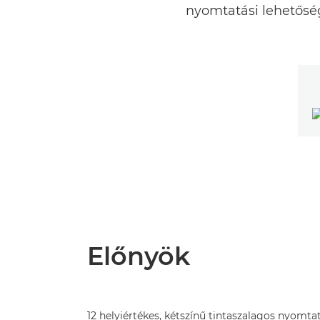
nyomtatási lehetőség
Előnyök
12 helyiértékes, kétszínű tintaszalagos nyom