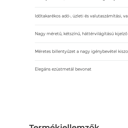
Időtakarékos adó-, üzleti és valutaszámítási, v
Nagy méretű, kétszínű, háttérvilágítású kijelző
Méretes billentyűzet a nagy igénybevétel kiszo
Elegáns ezüstmetál bevonat
Termékjellemzők