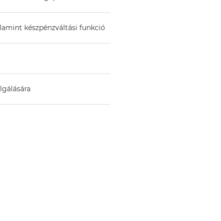
alamint készpénzváltási funkció
lgálására