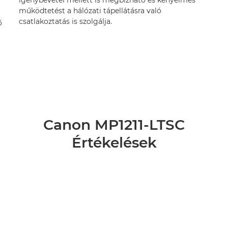
igénybevétel mellett is megbízható és kényelmes
működtetést a hálózati tápellátásra való
csatlakoztatás is szolgálja.
ő
Canon MP1211-LTSC
Értékelések