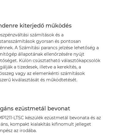
ndenre kiterjedő működés
észpénzváltási számítások és a
stansszámítások gyorsan és pontosan
énnek. A Számítási parancs jelzése lehetőség a
mítógép állapotának ellenőrzésére nyújt
etőséget. Külön csúsztatható választókapcsolók
gálják a tizedesek, illetve a kerekítés, a
összeg vagy az elemenkénti számítások
szerű kiválasztását és működtetését.
egáns ezüstmetál bevonat
MP1211-LTSC készülék ezüstmetál bevonata és az
áns, kompakt kialakítás kifinomult jelleget
mpész az irodába.