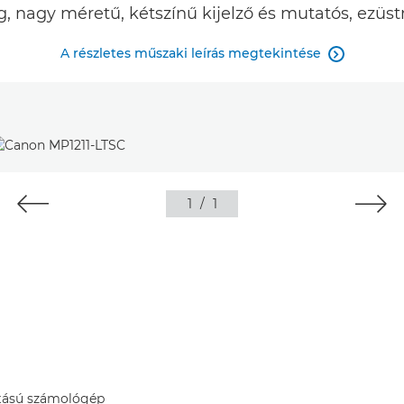
, nagy méretű, kétszínű kijelző és mutatós, ezüst
A részletes műszaki leírás megtekintése

1
/
1
tatású számológép