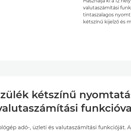
Használja ki a 12 hel
valutaszámítási funk
tintaszalagos nyomt
kétszínű kijelző és 
szülék kétszínű nyomtatáss
valutaszámítási funkcióva
ológép adó-, üzleti és valutaszámítási funkcióját. 