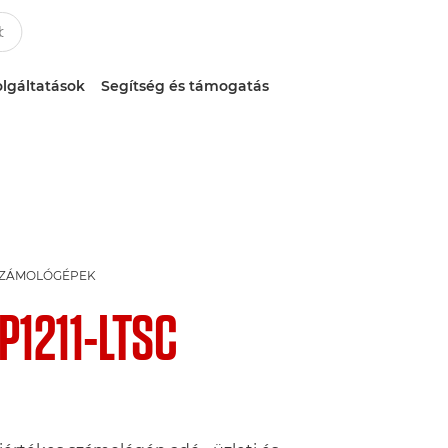
lgáltatások
Segítség és támogatás
SZÁMOLÓGÉPEK
P1211-LTSC