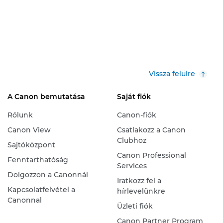
Vissza felülre
A Canon bemutatása
Saját fiók
Rólunk
Canon-fiók
Canon View
Csatlakozz a Canon
Clubhoz
Sajtóközpont
Canon Professional
Fenntarthatóság
Services
Dolgozzon a Canonnál
Iratkozz fel a
Kapcsolatfelvétel a
hírlevelünkre
Canonnal
Üzleti fiók
Canon Partner Program