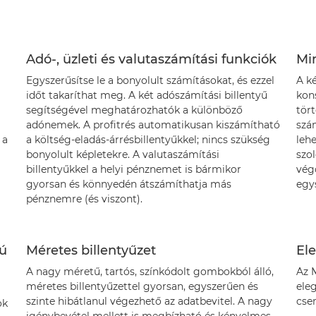
Adó-, üzleti és valutaszámítási funkciók
Mi
Egyszerűsítse le a bonyolult számításokat, és ezzel
A k
időt takaríthat meg. A két adószámítási billentyű
kon
segítségével meghatározhatók a különböző
tört
adónemek. A profitrés automatikusan kiszámítható
szá
 a
a költség-eladás-árrésbillentyűkkel; nincs szükség
leh
bonyolult képletekre. A valutaszámítási
szol
billentyűkkel a helyi pénznemet is bármikor
vég
gyorsan és könnyedén átszámíthatja más
egy
pénznemre (és viszont).
sú
Méretes billentyűzet
El
A nagy méretű, tartós, színkódolt gombokból álló,
Az 
méretes billentyűzettel gyorsan, egyszerűen és
eleg
szinte hibátlanul végezhető az adatbevitel. A nagy
cse
ok