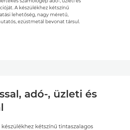
yiértékes számológép adó-, üzleti és
cióját. A készülékhez kétszínű
atási lehetőség, nagy méretű,
mutatós, ezüstmetál bevonat társul.
al, adó-, üzleti és
l
A készülékhez kétszínű tintaszalagos