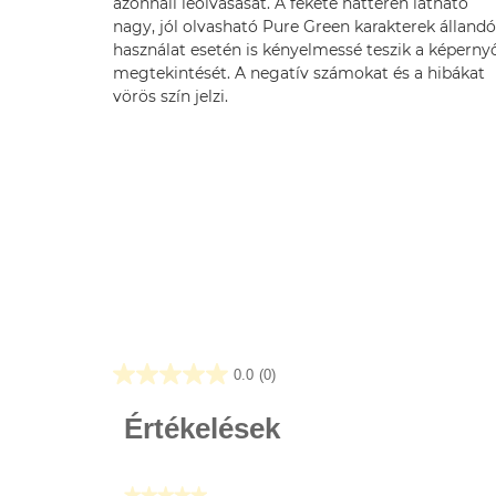
azonnali leolvasását. A fekete háttéren látható
nagy, jól olvasható Pure Green karakterek állandó
használat esetén is kényelmessé teszik a képerny
megtekintését. A negatív számokat és a hibákat
vörös szín jelzi.
0.0
(0)
0.0
az
Értékelések
elérhető
5
csillagból.
★★★★★