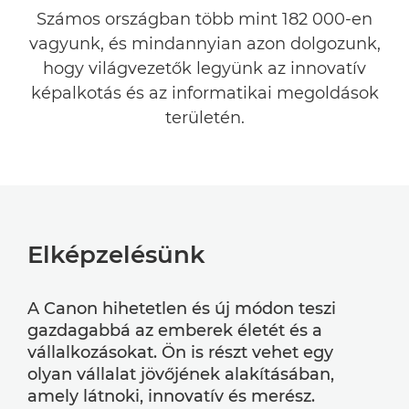
Számos országban több mint 182 000-en
vagyunk, és mindannyian azon dolgozunk,
CSAPATOK ÉS FELADATUK
hogy világvezetők legyünk az innovatív
PÁLYAKEZDÉS
képalkotás és az informatikai megoldások
területén.
Elképzelésünk
A Canon hihetetlen és új módon teszi
gazdagabbá az emberek életét és a
vállalkozásokat. Ön is részt vehet egy
olyan vállalat jövőjének alakításában,
amely látnoki, innovatív és merész.