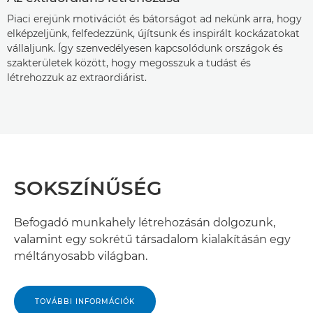
Piaci erejünk motivációt és bátorságot ad nekünk arra, hogy
elképzeljünk, felfedezzünk, újítsunk és inspirált kockázatokat
vállaljunk. Így szenvedélyesen kapcsolódunk országok és
szakterületek között, hogy megosszuk a tudást és
létrehozzuk az extraordiárist.
SOKSZÍNŰSÉG
Befogadó munkahely létrehozásán dolgozunk,
valamint egy sokrétű társadalom kialakításán egy
méltányosabb világban.
TOVÁBBI INFORMÁCIÓK