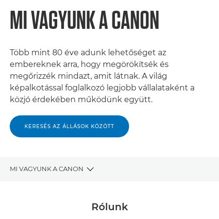
MI VAGYUNK A CANON
Több mint 80 éve adunk lehetőséget az
embereknek arra, hogy megörökítsék és
megőrizzék mindazt, amit látnak. A világ
képalkotással foglalkozó legjobb vállalataként a
közjó érdekében működünk együtt.
KERESÉS AZ ÁLLÁSOK KÖZÖTT
MI VAGYUNK A CANON
KARRIERLEHETŐSÉGEK
Rólunk
A VÁLLALAT