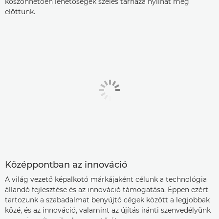
köszönhetően lehetőségek széles tárháza nyílhat meg
előttünk.
Középpontban az innováció
A világ vezető képalkotó márkájaként célunk a technológia
állandó fejlesztése és az innováció támogatása. Éppen ezért
tartozunk a szabadalmat benyújtó cégek között a legjobbak
közé, és az innováció, valamint az újítás iránti szenvedélyünk