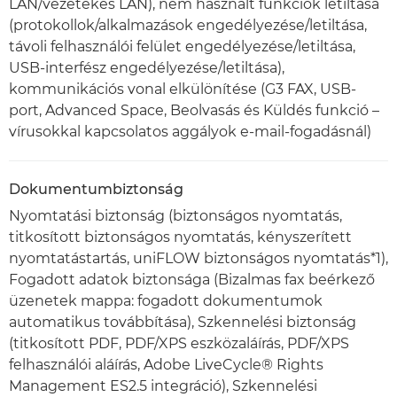
LAN/vezetékes LAN), nem használt funkciók letiltása
(protokollok/alkalmazások engedélyezése/letiltása,
távoli felhasználói felület engedélyezése/letiltása,
USB-interfész engedélyezése/letiltása),
kommunikációs vonal elkülönítése (G3 FAX, USB-
port, Advanced Space, Beolvasás és Küldés funkció –
vírusokkal kapcsolatos aggályok e-mail-fogadásnál)
Dokumentumbiztonság
Nyomtatási biztonság (biztonságos nyomtatás,
titkosított biztonságos nyomtatás, kényszerített
nyomtatástartás, uniFLOW biztonságos nyomtatás*1),
Fogadott adatok biztonsága (Bizalmas fax beérkező
üzenetek mappa: fogadott dokumentumok
automatikus továbbítása), Szkennelési biztonság
(titkosított PDF, PDF/XPS eszközaláírás, PDF/XPS
felhasználói aláírás, Adobe LiveCycle® Rights
Management ES2.5 integráció), Szkennelési