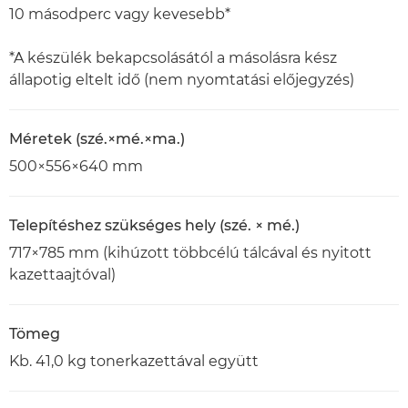
10 másodperc vagy kevesebb*
*A készülék bekapcsolásától a másolásra kész
állapotig eltelt idő (nem nyomtatási előjegyzés)
Méretek (szé.×mé.×ma.)
500×556×640 mm
Telepítéshez szükséges hely (szé. × mé.)
717×785 mm (kihúzott többcélú tálcával és nyitott
kazettaajtóval)
Tömeg
Kb. 41,0 kg tonerkazettával együtt