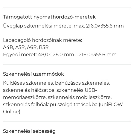
Támogatott nyomathordozó-méretek
Üveglap szkennelési mérete: max. 216,0×355,6 mm
Lapadagoló hordozóinak mérete:
A4R, A5R, A6R, B5R
Egyedi méret: 48,0×128,0 mm – 216,0×355,6 mm
Szkennelési üzemmódok
Küldéses szkennelés, behúzásos szkennelés,
szkennelés hálózatba, szkennelés USB-
memóriaeszközre, szkennelés mobileszközre,
szkennelés felhőalapú szolgáltatásokba (uniFLOW
Online)
Szkennelési sebesség