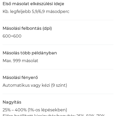
Első másolat elkészülési ideje
Kb. legfeljebb 5,9/6,9 másodperc
Másolási felbontás (dpi)
600×600
Másolás több példányban
Max. 999 másolat
Másolási fényerő
Automatikus vagy kézi (9 szint)
Nagyítás
25% – 400% (1%-os lépésekben)