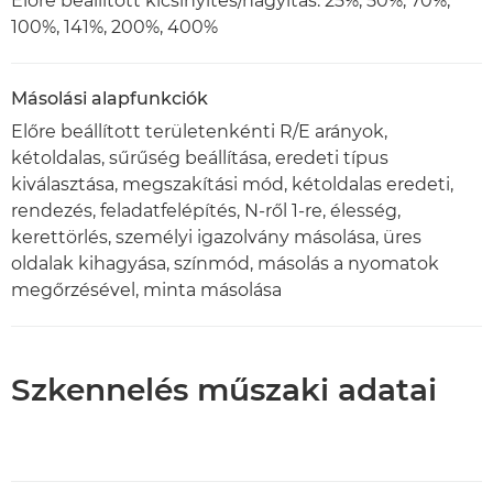
Előre beállított kicsinyítés/nagyítás: 25%, 50%, 70%,
100%, 141%, 200%, 400%
Másolási alapfunkciók
Előre beállított területenkénti R/E arányok,
kétoldalas, sűrűség beállítása, eredeti típus
kiválasztása, megszakítási mód, kétoldalas eredeti,
rendezés, feladatfelépítés, N-ről 1-re, élesség,
kerettörlés, személyi igazolvány másolása, üres
oldalak kihagyása, színmód, másolás a nyomatok
megőrzésével, minta másolása
Szkennelés műszaki adatai