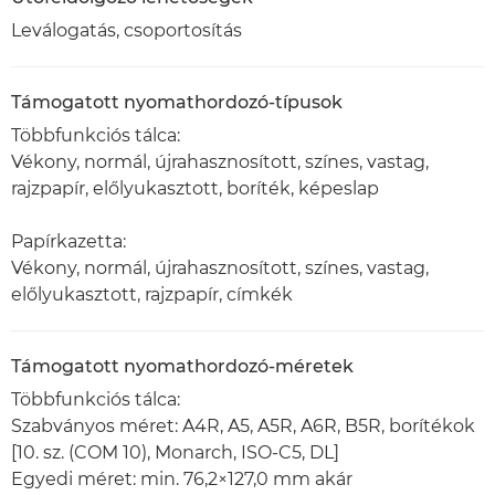
Leválogatás, csoportosítás
Támogatott nyomathordozó-típusok
Többfunkciós tálca:
Vékony, normál, újrahasznosított, színes, vastag,
rajzpapír, előlyukasztott, boríték, képeslap
Papírkazetta:
Vékony, normál, újrahasznosított, színes, vastag,
előlyukasztott, rajzpapír, címkék
Támogatott nyomathordozó-méretek
Többfunkciós tálca:
Szabványos méret: A4R, A5, A5R, A6R, B5R, borítékok
[10. sz. (COM 10), Monarch, ISO-C5, DL]
Egyedi méret: min. 76,2×127,0 mm akár