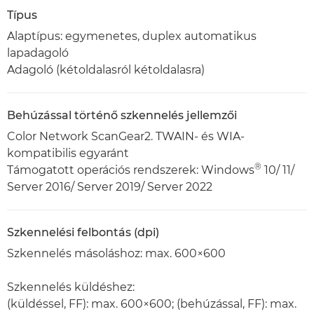
Típus
Alaptípus: egymenetes, duplex automatikus
lapadagoló
Adagoló (kétoldalasról kétoldalasra)
Behúzással történő szkennelés jellemzői
Color Network ScanGear2. TWAIN- és WIA-
kompatibilis egyaránt
®
Támogatott operációs rendszerek: Windows
10/ 11/
Server 2016/ Server 2019/ Server 2022
Szkennelési felbontás (dpi)
Szkennelés másoláshoz: max. 600×600
Szkennelés küldéshez:
(küldéssel, FF): max. 600×600; (behúzással, FF): max.