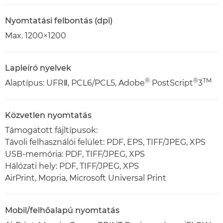
Nyomtatási felbontás (dpi)
Max. 1200×1200
Lapleíró nyelvek
®
®
TM
Alaptípus: UFRⅡ, PCL6/PCL5, Adobe
PostScript
3
Közvetlen nyomtatás
Támogatott fájltípusok:
Távoli felhasználói felület: PDF, EPS, TIFF/JPEG, XPS
USB-memória: PDF, TIFF/JPEG, XPS
Hálózati hely: PDF, TIFF/JPEG, XPS
AirPrint, Mopria, Microsoft Universal Print
Mobil/felhőalapú nyomtatás