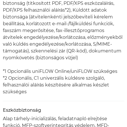
biztonság (titkosított PDF, PDF/XPS eszközaláírás,
PDF/XPS felhasználói aláírás*2), Küldött adatok
biztonsága (átvitelenkénti jelszóbeviteli kérelem
beállítása, korlátozott e-mail-/fájlküldési funkciók,
faxszám megerősítése, fax-illesztőprogramos
átvitelek engedélyezése/korlátozása, előzményekből
való küldés engedélyezése/korlátozása, S/MIME-
támogatás), szkennelési zár (QR-kód), dokumentum
nyomkövetés (biztonságos vízjel)
*1 Opcionális uniFLOW Online/uniFLOW szükséges
*2 Opcionális, C1 univerzális küldésre szolgáló,
felhasználói aláírás készítésére alkalmas készlet
szükséges
Eszközbiztonság
Alap tárhely-inicializálás, feladatnapló elrejtése
funkció, MFP-szoftverintegritás védelem, MFD-