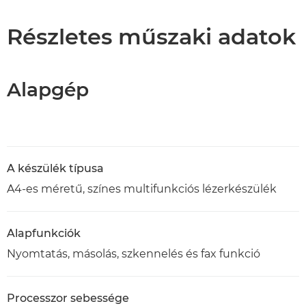
Műszaki adatok
Részletes műszaki adatok
Támogatás
Alapgép
PDF letöltése
A készülék típusa
A4-es méretű, színes multifunkciós lézerkészülék
Alapfunkciók
Nyomtatás, másolás, szkennelés és fax funkció
Processzor sebessége