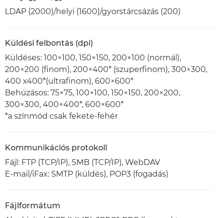
LDAP (2000)/helyi (1600)/gyorstárcsázás (200)
Küldési felbontás (dpi)
Küldéses: 100×100, 150×150, 200×100 (normál),
200×200 (finom), 200×400* (szuperfinom), 300×300,
400 x400*(ultrafinom), 600×600*
Behúzásos: 75×75, 100×100, 150×150, 200×200,
300×300, 400×400*, 600×600*
*a színmód csak fekete-fehér
Kommunikációs protokoll
Fájl: FTP (TCP/IP), SMB (TCP/IP), WebDAV
E-mail/iFax: SMTP (küldés), POP3 (fogadás)
Fájlformátum