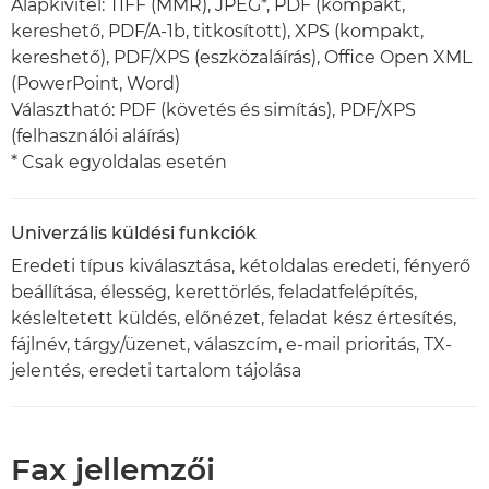
Alapkivitel: TIFF (MMR), JPEG*, PDF (kompakt,
kereshető, PDF/A-1b, titkosított), XPS (kompakt,
kereshető), PDF/XPS (eszközaláírás), Office Open XML
(PowerPoint, Word)
Választható: PDF (követés és simítás), PDF/XPS
(felhasználói aláírás)
* Csak egyoldalas esetén
Univerzális küldési funkciók
Eredeti típus kiválasztása, kétoldalas eredeti, fényerő
beállítása, élesség, kerettörlés, feladatfelépítés,
késleltetett küldés, előnézet, feladat kész értesítés,
fájlnév, tárgy/üzenet, válaszcím, e-mail prioritás, TX-
jelentés, eredeti tartalom tájolása
Fax jellemzői