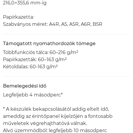
216,0×355,6 mm-ig
Papírkazetta:
Szabványos méret: A4R, A5, A5R, A6R, B5R
Támogatott nyomathordozók tömege
Többfunkciós tálca: 60–216 g/m²
Papírkazetták: 60–163 g/m²
Kétoldalas: 60-163 g/m²
Bemelegedési idő
Legfeljebb 4 másodperc*
* A készülék bekapcsolásától addig eltelt idő,
ameddig az érintőpanel kijelzőjén a fontosabb
műveletek végrehajthatóvá válnak.
Alvó üzemmódból: legfeljebb 10 másodperc