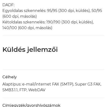
DADF:
Egyoldalas szkennelés: 95/95 (300 dpi, küldés), 50/95
(600 dpi, másolás)
Kétoldalas szkennelés: 190/190 (300 dpi, küldés),
140/100 (600 dpi, másolás)
Küldés jellemzői
Célhely
Alaptípus: e-mail/internet FAX (SMTP), Super G3 FAX,
SMB3.1.1, FTP, WebDAV
Címjegyzék/gyorshívószámok