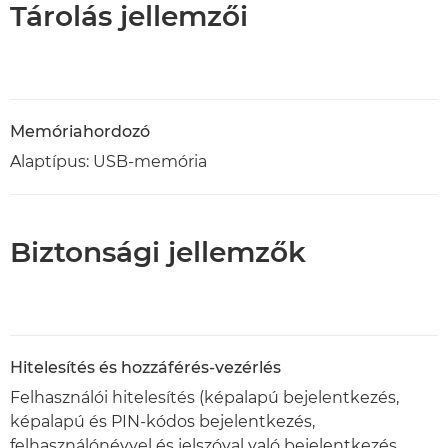
Tárolás jellemzői
Memóriahordozó
Alaptípus: USB-memória
Biztonsági jellemzők
Hitelesítés és hozzáférés-vezérlés
Felhasználói hitelesítés (képalapú bejelentkezés,
képalapú és PIN-kódos bejelentkezés,
felhasználónévvel és jelszóval való bejelentkezés,