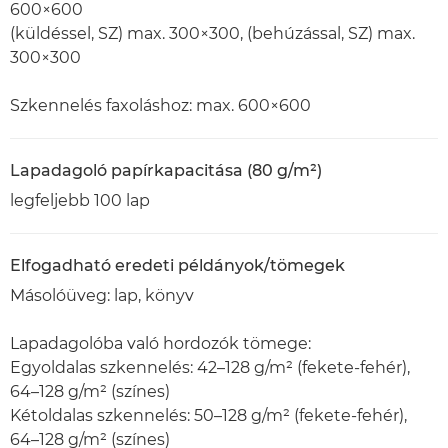
600×600
(küldéssel, SZ) max. 300×300, (behúzással, SZ) max.
300×300
Szkennelés faxoláshoz: max. 600×600
Lapadagoló papírkapacitása (80 g/m²)
legfeljebb 100 lap
Elfogadható eredeti példányok/tömegek
Másolóüveg: lap, könyv
Lapadagolóba való hordozók tömege:
Egyoldalas szkennelés: 42–128 g/m² (fekete-fehér),
64–128 g/m² (színes)
Kétoldalas szkennelés: 50–128 g/m² (fekete-fehér),
64–128 g/m² (színes)