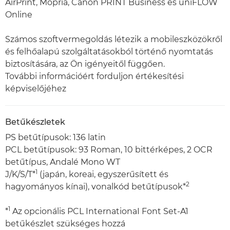
AirPrint, Mopria, Canon PRINT Business és uniFLOW
Online
Számos szoftvermegoldás létezik a mobileszközökről
és felhőalapú szolgáltatásokból történő nyomtatás
biztosítására, az Ön igényeitől függően.
További információért forduljon értékesítési
képviselőjéhez
Betűkészletek
PS betűtípusok: 136 latin
PCL betűtípusok: 93 Roman, 10 bittérképes, 2 OCR
betűtípus, Andalé Mono WT
1
J/K/S/T*
(japán, koreai, egyszerűsített és
2
hagyományos kínai), vonalkód betűtípusok*
1
*
Az opcionális PCL InternationaI Font Set-A1
betűkészlet szükséges hozzá