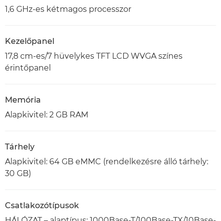
1,6 GHz-es kétmagos processzor
Kezelőpanel
17,8 cm-es/7 hüvelykes TFT LCD WVGA színes
érintőpanel
Memória
Alapkivitel: 2 GB RAM
Tárhely
Alapkivitel: 64 GB eMMC (rendelkezésre álló tárhely:
30 GB)
Csatlakozótípusok
HÁLÓZAT – alaptípus: 1000Base-T/100Base-TX/10Base-