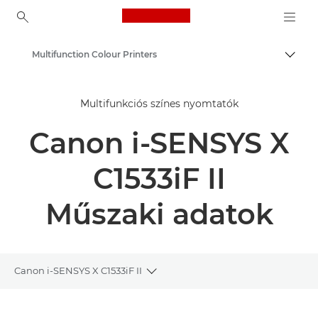
Canon Logo, back to ho
Multifunction Colour Printers
Váltá
Canon
Multifunkciós színes nyomtatók
Megoldások és szolgáltatások
Canon i-SENSYS X
Üzleti termékek
Üzleti célú nyomtatók és faxkészülékek
C1533iF II
Multifunkciós nyomtatók – „minden az egyben” nyomtatók
Műszaki adatok
Canon i-SENSYS X C1533iF II
Toggle breadcrumbs
Áttekintés