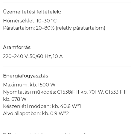
Üzemeltetési feltételek:
Hőmérséklet: 10–30 ºC
Páratartalom: 20–80% (relatív páratartalom)
Áramforrás
220–240 V, 50/60 Hz, 10 A
Energiafogyasztás
Maximum: kb. 1500 W
Nyomtatási működés: C1538iF II kb. 701 W, C1533iF II
kb. 678 W
Készenléti módban: kb. 40,6 W*1
Alvó állapotban: kb. 0,9 W*2