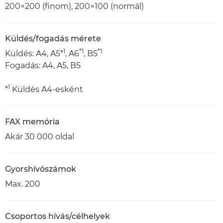
200×200 (finom), 200×100 (normál)
Küldés/fogadás mérete
1
*1
*1
Küldés: A4, A5*
, A6
, B5
Fogadás: A4, A5, B5
1
*
Küldés A4-esként
FAX memória
Akár 30 000 oldal
Gyorshívószámok
Max. 200
Csoportos hívás/célhelyek