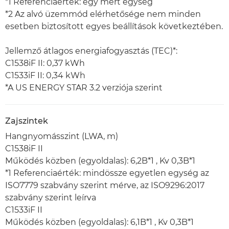
*1 Referenciaérték: egy mért egység
*2 Az alvó üzemmód elérhetősége nem minden
esetben biztosított egyes beállítások következtében.
Jellemző átlagos energiafogyasztás (TEC)*:
C1538iF II: 0,37 kWh
C1533iF II: 0,34 kWh
*A US ENERGY STAR 3.2 verziója szerint
Zajszintek
Hangnyomásszint (LWA, m)
C1538iF II
Működés közben (egyoldalas): 6,2B*1 , Kv 0,3B*1
*1 Referenciaérték: mindössze egyetlen egység az
ISO7779 szabvány szerint mérve, az ISO9296:2017
szabvány szerint leírva
C1533iF II
Működés közben (egyoldalas): 6,1B*1 , Kv 0,3B*1