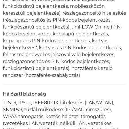
funkciószintű bejelentkezés, mobileszközön
keresztüli bejelentkezés), részlegazonosító hitelesítés
(részlegazonosítós és PIN-kódos bejelentkezés,
funkciószintű bejelentkezés), uniFLOW Online (PIN-
kódos bejelentkezés, képalapú bejelentkezés,
képalapú és PIN-kódos bejelentkezés, kártyás
bejelentkezés*, kártyás és PIN-kódos bejelentkezés,
felhasználónévvel és jelszóval való bejelentkezés,
részlegazonosítós és PIN-kódos bejelentkezés,
funkciószintű bejelentkezés), hozzáférés-kezelő
rendszer (hozzáférés-szabályozás)
Hálózati biztonság
TLS1.3, IPSec, IEEE802.1X hitelesítés (LAN/WLAN),
SNMPv3, tűzfal működése (IP-/MAC-címszűrés),
WPA3-támogatás, kettős hálózati támogatás
(vezetékes LAN/vezeték nélküli LAN, vezetékes