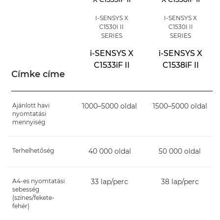
I-SENSYS X
I-SENSYS X
C1530I II
C1530I II
SERIES
SERIES
i-SENSYS X
i-SENSYS X
C1533iF II
C1538iF II
Címke címe
Ajánlott havi
1000–5000 oldal
1500–5000 oldal
nyomtatási
mennyiség
Terhelhetőség
40 000 oldal
50 000 oldal
A4-es nyomtatási
33 lap/perc
38 lap/perc
sebesség
(színes/fekete-
fehér)