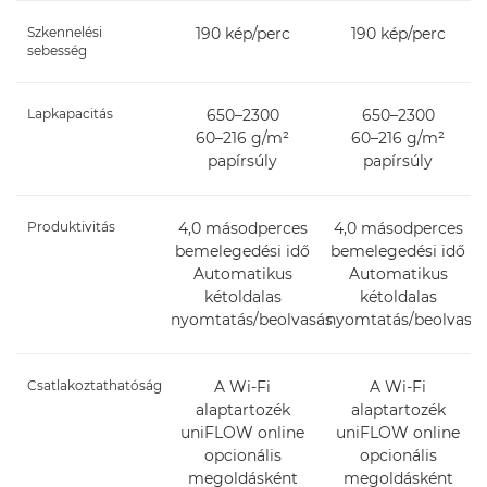
Szkennelési
190 kép/perc
190 kép/perc
sebesség
Lapkapacitás
650–2300
650–2300
60–216 g/m²
60–216 g/m²
papírsúly
papírsúly
Produktivitás
4,0 másodperces
4,0 másodperces
bemelegedési idő
bemelegedési idő
Automatikus
Automatikus
kétoldalas
kétoldalas
nyomtatás/beolvasás
nyomtatás/beolvasá
Csatlakoztathatóság
A Wi-Fi
A Wi-Fi
alaptartozék
alaptartozék
uniFLOW online
uniFLOW online
opcionális
opcionális
megoldásként
megoldásként