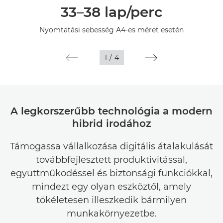
33–38 lap/perc
Műszaki adatok
Nyomtatási sebesség A4-es méret esetén
Fotótár
1
/
4
A legkorszerűbb technológia a modern
hibrid irodához
Támogassa vállalkozása digitális átalakulását
továbbfejlesztett produktivitással,
együttműködéssel és biztonsági funkciókkal,
mindezt egy olyan eszköztől, amely
tökéletesen illeszkedik bármilyen
munkakörnyezetbe.