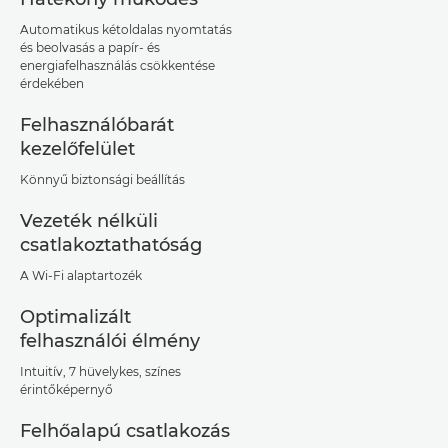
Automatikus kétoldalas nyomtatás
és beolvasás a papír- és
energiafelhasználás csökkentése
érdekében
Felhasználóbarát
kezelőfelület
Könnyű biztonsági beállítás
Vezeték nélküli
csatlakoztathatóság
A Wi-Fi alaptartozék
Optimalizált
felhasználói élmény
Intuitív, 7 hüvelykes, színes
érintőképernyő
Felhőalapú csatlakozás