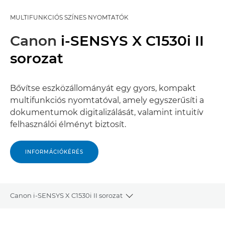
MULTIFUNKCIÓS SZÍNES NYOMTATÓK
Canon
i-SENSYS X C1530i II
sorozat
Bővítse eszközállományát egy gyors, kompakt
multifunkciós nyomtatóval, amely egyszerűsíti a
dokumentumok digitalizálását, valamint intuitív
felhasználói élményt biztosít.
INFORMÁCIÓKÉRÉS
Canon i-SENSYS X C1530i II sorozat
Toggle breadcrumbs
Áttekintés