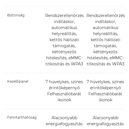
Biztonság
Rendszerellenőrzés
Rendszerellenőrzés
indításkor,
indításkor,
automatikus
automatikus
helyreállítás,
helyreállítás,
kettős hálózati
kettős hálózati
támogatás,
támogatás,
kéttényezős
kéttényezős
hitelesítés, eMMC-
hitelesítés, eMMC-
titkosítás és WPA3
titkosítás és WPA3
Kezelőpanel
7 hüvelykes, színes
7 hüvelykes, színes
érintőképernyő
érintőképernyő
Felhasználóbarát
Felhasználóbarát
ikonok
ikonok
Fenntarthatóság
Alacsonyabb
Alacsonyabb
energiafogyasztás
energiafogyasztás