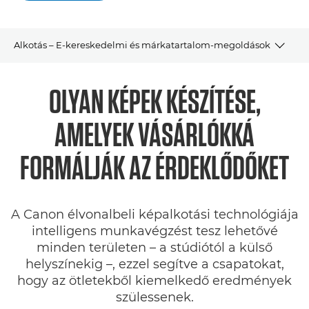
Alkotás – E-kereskedelmi és márkatartalom-megoldások
Áttekintés
OLYAN KÉPEK KÉSZÍTÉSE,
Szoftvermegoldások
AMELYEK VÁSÁRLÓKKÁ
SDK
FORMÁLJÁK AZ ÉRDEKLŐDŐKET
A Canon élvonalbeli képalkotási technológiája
intelligens munkavégzést tesz lehetővé
minden területen – a stúdiótól a külső
helyszínekig –, ezzel segítve a csapatokat,
hogy az ötletekből kiemelkedő eredmények
szülessenek.