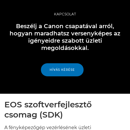
KAPCSOLAT
Beszélj a Canon csapatával arról,
hogyan maradhatsz versenyképes az
igényeidre szabott üzleti
megoldásokkal.
HÍVÁS KÉRÉSE
EOS szoftverfejlesztő
csomag (SDK)
A fényképezőgép vezérlésének üzleti