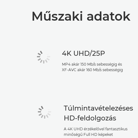
Műszaki adatok
4K UHD/25P
MP4 akár 150 Mb/s sebességig és
XF-AVC akár 160 Mb/s sebességig
Túlmintavételezéses
HD-feldolgozás
A 4K UHD érzékelővel fantasztikus
minőségű Full HD képeket