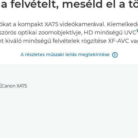
 a felvételt, meséld el a 
ókat a kompakt XA75 videókamerával. Kiemelkedő
1
-szörös optikai zoomobjektívje, HD minőségű UVC
nt kiváló minőségű felvételek rögzítése XF-AVC 
A részletes műszaki leírás megtekintése
