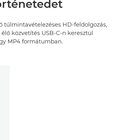
történetedet
 túlmintavételezéses HD-feldolgozás,
élő közvetítés USB-C-n keresztül
vagy MP4 formátumban.