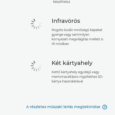
készíthetsz
Infravörös
Rögzíts kiváló minőségű képeket
gyenge vagy semmilyen
környezeti megvilágítás mellett is
IR módban
Két kártyahely
Kettő kártyahely egyidejű vagy
memóriaváltásos rögzítéshez SD-
kártya használatával
A részletes műszaki leírás megtekintése
