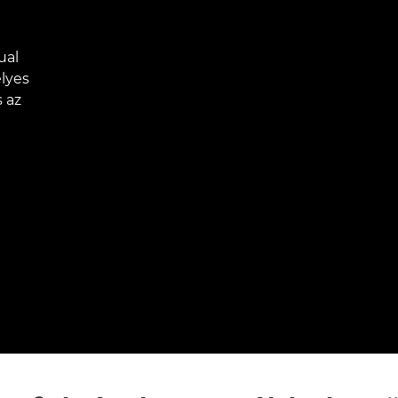
ual
elyes
s az