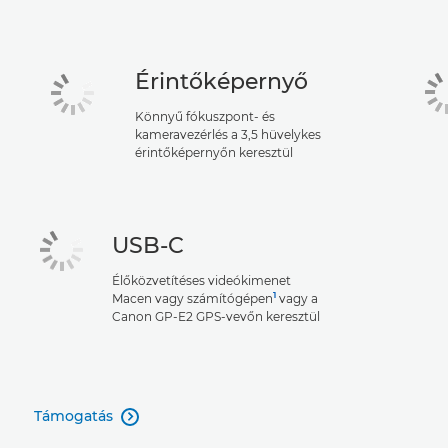
Érintőképernyő
Könnyű fókuszpont- és
kameravezérlés a 3,5 hüvelykes
érintőképernyőn keresztül
USB-C
Élőközvetítéses videókimenet
1
Macen vagy számítógépen
vagy a
Canon GP-E2 GPS-vevőn keresztül
Támogatás
