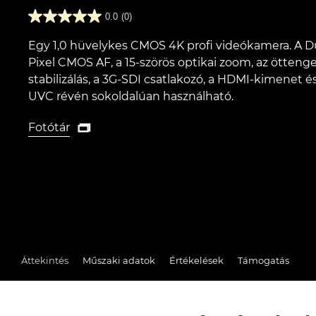
0.0
(0)
Egy 1,0 hüvelykes CMOS 4K profi videókamera. A D
Pixel CMOS AF, a 15-szörös optikai zoom, az ötteng
stabilizálás, a 3G-SDI csatlakozó, a HDMI-kimenet é
UVC révén sokoldalúan használható.
Fotótár

Fotótár
Áttekintés
Műszaki adatok
Értékelések
Támogatás