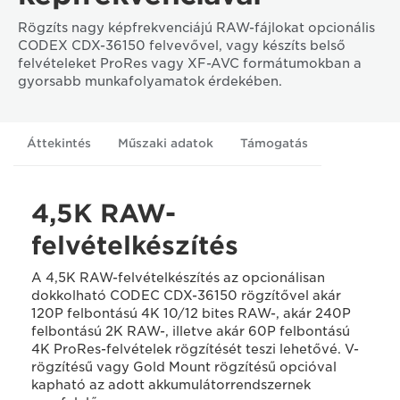
Rögzíts nagy képfrekvenciájú RAW-fájlokat opcionális
CODEX CDX-36150 felvevővel, vagy készíts belső
felvételeket ProRes vagy XF-AVC formátumokban a
gyorsabb munkafolyamatok érdekében.
Áttekintés
Műszaki adatok
Támogatás
4,5K RAW-
felvételkészítés
A 4,5K RAW-felvételkészítés az opcionálisan
dokkolható CODEC CDX-36150 rögzítővel akár
120P felbontású 4K 10/12 bites RAW-, akár 240P
felbontású 2K RAW-, illetve akár 60P felbontású
4K ProRes-felvételek rögzítését teszi lehetővé. V-
rögzítésű vagy Gold Mount rögzítésű opcióval
kapható az adott akkumulátorrendszernek