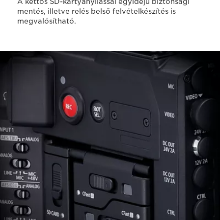
A kettős SD-kártyanyílással egyidejű biztonsági
mentés, illetve relés belső felvételkészítés is
megvalósítható.