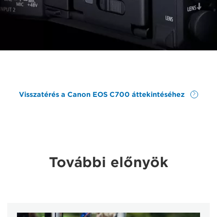
Visszatérés a Canon EOS C700 áttekintéséhez
További előnyök