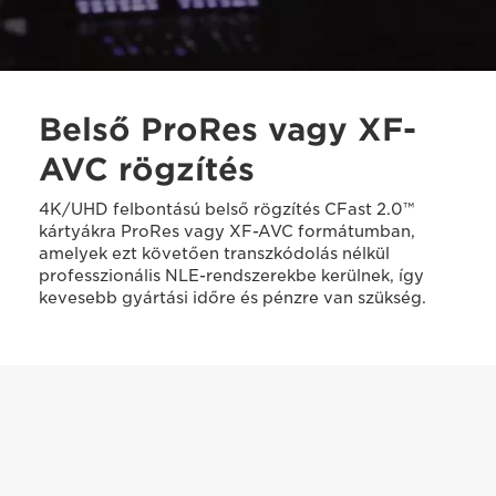
Belső ProRes vagy XF-
AVC rögzítés
4K/UHD felbontású belső rögzítés CFast 2.0™
kártyákra ProRes vagy XF-AVC formátumban,
amelyek ezt követően transzkódolás nélkül
professzionális NLE-rendszerekbe kerülnek, így
kevesebb gyártási időre és pénzre van szükség.