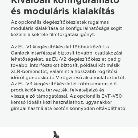
és moduláris kialakítás
Az opcionális kiegészítőkészletek rugalmas
moduláris kialakítása és konfigurálhatósága segít
kezelni a sokféle filmforgatási igényt.
Az EU-V1 kiegészítőkészlet többek között a
Genlock interfésszel biztosít további csatlakozási
lehetőségeket, az EU-V2 kiegészítőkészlet pedig
további interfészeket biztosít, például két másik
XLR-bemenetet, valamint a hosszabb rögzítési
időről gondoskodó V-rögzítésű akkumulátortartót.
Az EU-V3 kiegészítőkészletet többkamerás élő
produkciókhoz tervezték, felvételjelző és
visszajelző támogatással. Az opcionális EVF-V50
kereső ideális kézi használathoz, ugyanakkor
gimbal használata esetén könnyedén eltávolítható.