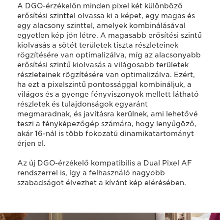
A DGO-érzékelőn minden pixel két különböző
erősítési szinttel olvassa ki a képet, egy magas és
egy alacsony szinttel, amelyek kombinálásával
egyetlen kép jön létre. A magasabb erősítési szintű
kiolvasás a sötét területek tiszta részleteinek
rögzítésére van optimalizálva, míg az alacsonyabb
erősítési szintű kiolvasás a világosabb területek
részleteinek rögzítésére van optimalizálva. Ezért,
ha ezt a pixelszintű pontossággal kombináljuk, a
világos és a gyenge fényviszonyok mellett látható
részletek és tulajdonságok egyaránt
megmaradnak, és javításra kerülnek, ami lehetővé
teszi a fényképezőgép számára, hogy lenyűgöző,
akár 16-nál is több fokozatú dinamikatartományt
érjen el.
Az új DGO-érzékelő kompatibilis a Dual Pixel AF
rendszerrel is, így a felhasználó nagyobb
szabadságot élvezhet a kívánt kép elérésében.