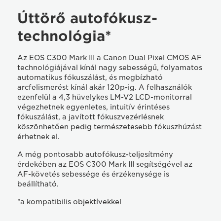
Úttörő autofókusz-
technológia*
Az EOS C300 Mark III a Canon Dual Pixel CMOS AF
technológiájával kínál nagy sebességű, folyamatos
automatikus fókuszálást, és megbízható
arcfelismerést kínál akár 120p-ig. A felhasználók
ezenfelül a 4,3 hüvelykes LM-V2 LCD-monitorral
végezhetnek egyenletes, intuitív érintéses
fókuszálást, a javított fókuszvezérlésnek
köszönhetően pedig természetesebb fókuszhúzást
érhetnek el.
A még pontosabb autofókusz-teljesítmény
érdekében az EOS C300 Mark III segítségével az
AF-követés sebessége és érzékenysége is
beállítható.
*a kompatibilis objektívekkel