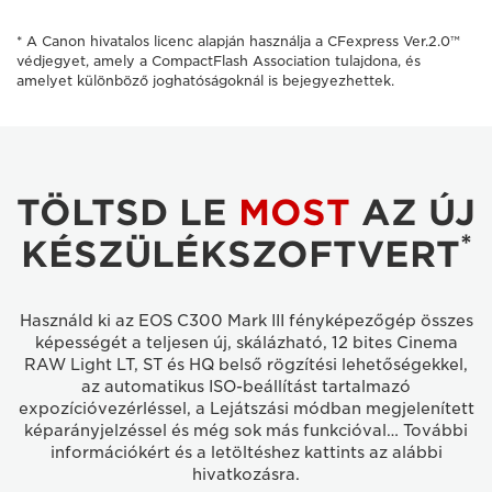
* A Canon hivatalos licenc alapján használja a CFexpress Ver.2.0™
védjegyet, amely a CompactFlash Association tulajdona, és
amelyet különböző joghatóságoknál is bejegyezhettek.
TÖLTSD LE
MOST
AZ ÚJ
*
KÉSZÜLÉKSZOFTVERT
Használd ki az EOS C300 Mark III fényképezőgép összes
képességét a teljesen új, skálázható, 12 bites Cinema
RAW Light LT, ST és HQ belső rögzítési lehetőségekkel,
az automatikus ISO-beállítást tartalmazó
expozícióvezérléssel, a Lejátszási módban megjelenített
képarányjelzéssel és még sok más funkcióval… További
információkért és a letöltéshez kattints az alábbi
hivatkozásra.