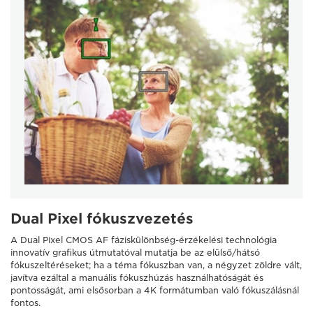
Dual Pixel fókuszvezetés
A Dual Pixel CMOS AF fáziskülönbség-érzékelési technológia
innovatív grafikus útmutatóval mutatja be az elülső/hátsó
fókuszeltéréseket; ha a téma fókuszban van, a négyzet zöldre vált,
javítva ezáltal a manuális fókuszhúzás használhatóságát és
pontosságát, ami elsősorban a 4K formátumban való fókuszálásnál
fontos.