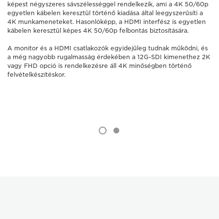
képest négyszeres sávszélességgel rendelkezik, ami a 4K 50/60p
egyetlen kábelen keresztül történő kiadása által leegyszerűsíti a
4K munkameneteket. Hasonlóképp, a HDMI interfész is egyetlen
kábelen keresztül képes 4K 50/60p felbontás biztosítására.
A monitor és a HDMI csatlakozók egyidejűleg tudnak működni, és
a még nagyobb rugalmasság érdekében a 12G-SDI kimenethez 2K
vagy FHD opció is rendelkezésre áll 4K minőségben történő
felvételkészítéskor.