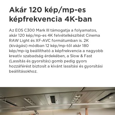
Akár 120 kép/mp-es
képfrekvencia 4K-ban
Az EOS C300 Mark III támogatja a folyamatos,
akár 120 kép/mp-es 4K felvételkészítést Cinema
RAW Light és XF-AVC formátumban is. 2K
(kivágási) módban 12 kép/mp-től akár 180
kép/mp-ig beállítható a képfrekvencia a nagyobb
kreatív szabadság érdekében, a Slow & Fast
(Lassítás és gyorsítás) gomb pedig gyors
hozzáférést biztosít a kívánt lassítási és gyorsítási
beállításokhoz.