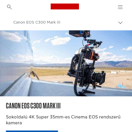
Canon Logo, back to h
Canon EOS C300 Mark III
Váltá
a
Canon
navig
sávo
Videokamerák
közöt
CANON EOS C300 MARK III
Sokoldalú 4K Super 35mm-es Cinema EOS rendszerű
kamera