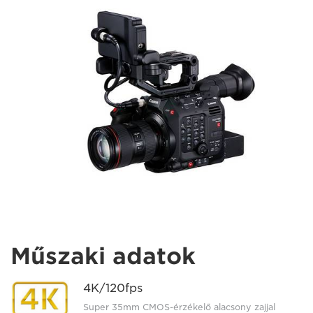
Műszaki adatok
4K/120fps
Super 35mm CMOS-érzékelő alacsony zajjal