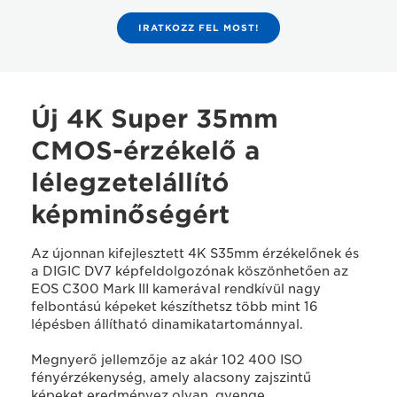
IRATKOZZ FEL MOST!
Új 4K Super 35mm
CMOS-érzékelő a
lélegzetelállító
képminőségért
Az újonnan kifejlesztett 4K S35mm érzékelőnek és
a DIGIC DV7 képfeldolgozónak köszönhetően az
EOS C300 Mark III kamerával rendkívül nagy
felbontású képeket készíthetsz több mint 16
lépésben állítható dinamikatartománnyal.
Megnyerő jellemzője az akár 102 400 ISO
fényérzékenység, amely alacsony zajszintű
képeket eredményez olyan, gyenge