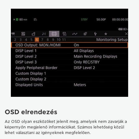
OSD elrendezés
Az OSD olyan eszközöket jelenít meg, amelyek nem zavarják a
képernyőn megjelenő információkat. Számos lehetőség közül
lehet választani az igényeknek megfelelően.