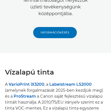
fenntarthatóságot helyezzük
üzleti tevékenységünk
középpontjába.
INFORMÁCIÓKÉRÉS
Vízalapú tinta
A
VarioPrint iX3200
, a
Labelstream LS2000
(amelynek forgalmazását 2025-ben kezdjük meg)
és a
ProStream
a Canon saját fejlesztésű vízalapú
tintáit használja. A 2010/75/EU irányelv szerint ez a
tinta VOC-mentes. Ez a vízalapú tinta egyszerre