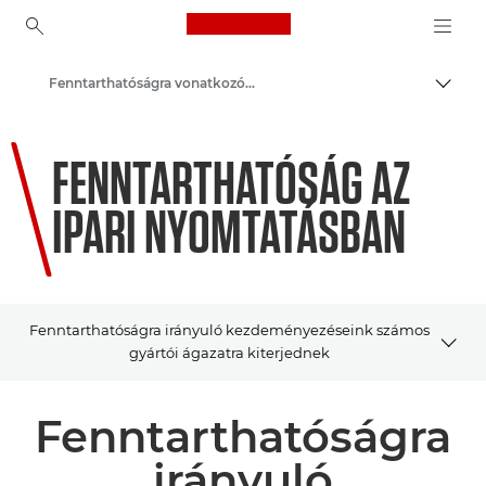
Canon Logo, back to ho
Fenntarthatóságra vonatkozó fejlesztések és kezdeményezések
Váltá
Canon
FENNTARTHATÓSÁG AZ
IPARI NYOMTATÁSBAN
Fenntarthatóságra irányuló kezdeményezéseink számos
gyártói ágazatra kiterjednek
IPARÁGAK
Fenntarthatóságra
PROSPEKTUSOK
irányuló