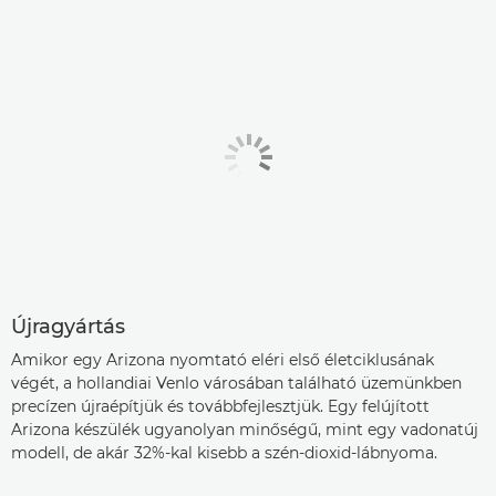
Újragyártás
Amikor egy Arizona nyomtató eléri első életciklusának
végét, a hollandiai Venlo városában található üzemünkben
precízen újraépítjük és továbbfejlesztjük. Egy felújított
Arizona készülék ugyanolyan minőségű, mint egy vadonatúj
modell, de akár 32%-kal kisebb a szén-dioxid-lábnyoma.