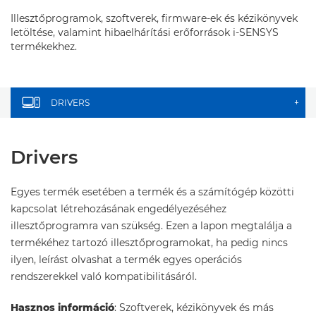
Illesztőprogramok, szoftverek, firmware-ek és kézikönyvek
letöltése, valamint hibaelhárítási erőforrások i-SENSYS
termékekhez.
DRIVERS
+
Drivers
Egyes termék esetében a termék és a számítógép közötti
kapcsolat létrehozásának engedélyezéséhez
illesztőprogramra van szükség. Ezen a lapon megtalálja a
termékéhez tartozó illesztőprogramokat, ha pedig nincs
ilyen, leírást olvashat a termék egyes operációs
rendszerekkel való kompatibilitásáról.
Hasznos információ
: Szoftverek, kézikönyvek és más