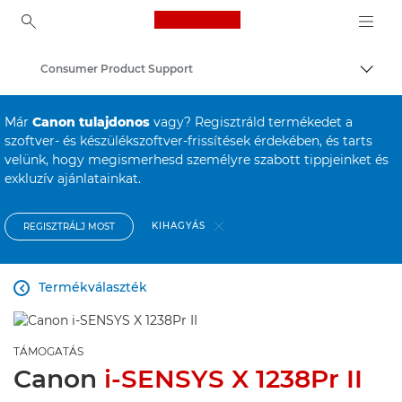
Canon Logo, back to ho
Consumer Product Support
Váltá
Canon
Már
Canon tulajdonos
vagy? Regisztráld termékedet a
szoftver- és készülékszoftver-frissítések érdekében, és tarts
velünk, hogy megismerhesd személyre szabott tippjeinket és
exkluzív ajánlatainkat.
KIHAGYÁS
REGISZTRÁLJ MOST
Termékválaszték

TÁMOGATÁS
Canon
i-SENSYS X 1238Pr II