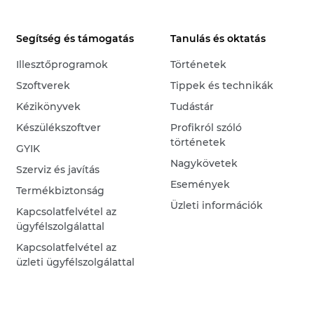
Segítség és támogatás
Tanulás és oktatás
Illesztőprogramok
Történetek
Szoftverek
Tippek és technikák
Kézikönyvek
Tudástár
Készülékszoftver
Profikról szóló
történetek
GYIK
Nagykövetek
Szerviz és javítás
Események
Termékbiztonság
Üzleti információk
Kapcsolatfelvétel az
ügyfélszolgálattal
Kapcsolatfelvétel az
üzleti ügyfélszolgálattal