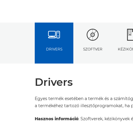
DRIVERS
SZOFTVER
KÉZIKÖ
Drivers
Egyes termék esetében a termék és a számítógé
a termékéhez tartozó illesztőprogramokat, ha pe
Hasznos információ
: Szoftverek, kézikönyvek é