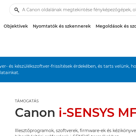
Objektívek
Nyomtatók és szkennerek
Megoldások és szo
r- és készülékszoftver-frissítések érdekében, és tarts velünk, h
atainkat.
TÁMOGATÁS
Canon
i-SENSYS M
Illesztőprogramok, szoftverek, firmware-ek és kézikönyve