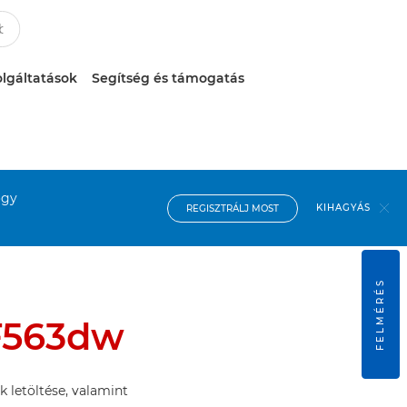
lgáltatások
Segítség és támogatás
ogy
KIHAGYÁS
REGISZTRÁLJ MOST
FELMÉRÉS
F563dw
k letöltése, valamint