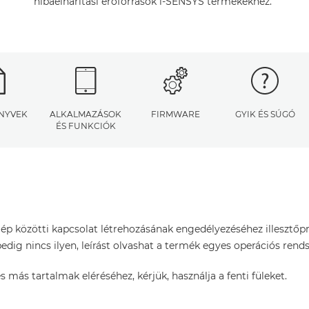
hibaelhárítási erőforrások i-SENSYS termékekhez.
NYVEK
ALKALMAZÁSOK
FIRMWARE
GYIK ÉS SÚGÓ
ÉS FUNKCIÓK
p közötti kapcsolat létrehozásának engedélyezéséhez illesztőp
dig nincs ilyen, leírást olvashat a termék egyes operációs rends
s más tartalmak eléréséhez, kérjük, használja a fenti füleket.