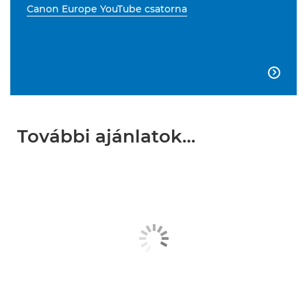
Canon Europe YouTube csatorna

További ajánlatok…