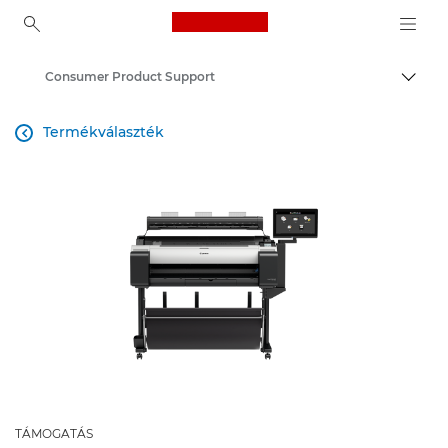
Canon Logo, back to ho
Consumer Product Support
Váltá
Canon
Termékválaszték

TÁMOGATÁS