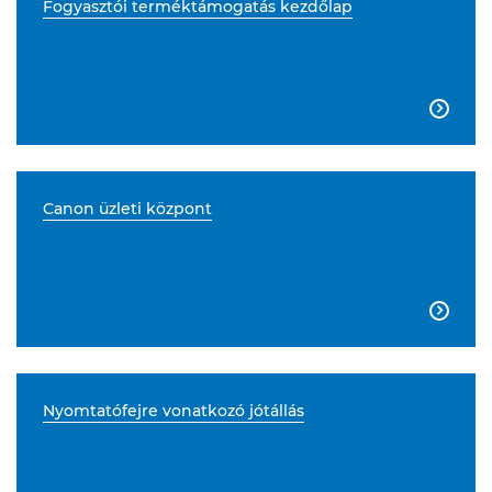
Fogyasztói terméktámogatás kezdőlap

Canon üzleti központ

Nyomtatófejre vonatkozó jótállás