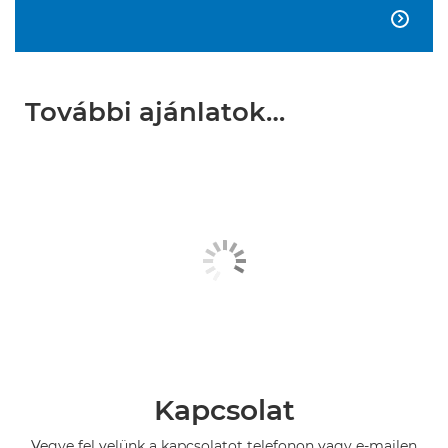

További ajánlatok…
Kapcsolat
Vegye fel velünk a kapcsolatot telefonon vagy e-mailen