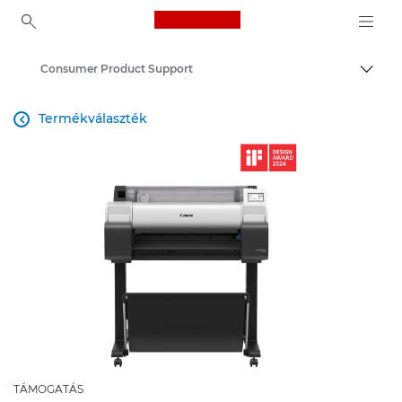
Canon Logo, back to ho
Consumer Product Support
Váltá
Canon
Termékválaszték

TÁMOGATÁS