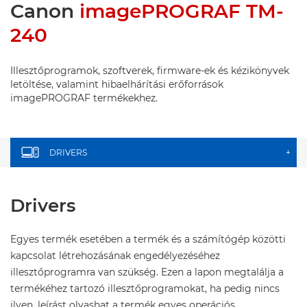
Canon
imagePROGRAF TM-
240
Illesztőprogramok, szoftverek, firmware-ek és kézikönyvek
letöltése, valamint hibaelhárítási erőforrások
imagePROGRAF termékekhez.
DRIVERS
+
Drivers
Egyes termék esetében a termék és a számítógép közötti
kapcsolat létrehozásának engedélyezéséhez
illesztőprogramra van szükség. Ezen a lapon megtalálja a
termékéhez tartozó illesztőprogramokat, ha pedig nincs
ilyen, leírást olvashat a termék egyes operációs