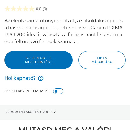
0.0
(0)
Az élénk színű fotónyomtatást, a sokoldalúságot és
a használhatóságot előtérbe helyező Canon PIXMA
PRO-200 ideális választás a fotózás iránt lelkesedők
és a feltörekvő fotósok számára.
AZ ÚJ MODELL
TINTA
MEGTEKINTÉSE
VÁSÁRLÁSA
Hol kapható?

Hol kapható?
ÖSSZEHASONLÍTÁS MOST
Canon PIXMA PRO-200
Toggle breadcrumbs
Áttekintés
MUTASD MEG A VALÓDI