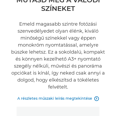
SZÍNEKET
Műszaki adatok
Értékelések
Emeld magasabb szintre fotózási
szenvedélyedet olyan élénk, kiváló
Támogatás
minőségű színekkel vagy éppen
monokróm nyomtatással, amelyre
TINTA VÁSÁRLÁSA
büszke lehetsz. Ez a sokoldalú, kompakt
és könnyen kezelhető A3+ nyomtató
szegély nélküli, művészi és panoráma
opciókat is kínál, így neked csak annyi a
dolgod, hogy elkészítsd a tökéletes
felvételt.
A részletes műszaki leírás megtekintése
