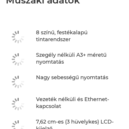
Műszaki adatok
8 színű, festékalapú
tintarendszer
Szegély nélküli A3+ méretű
nyomtatás
Nagy sebességű nyomtatás
Vezeték nélküli és Ethernet-
kapcsolat
7,62 cm-es (3 hüvelykes) LCD-
kijelző