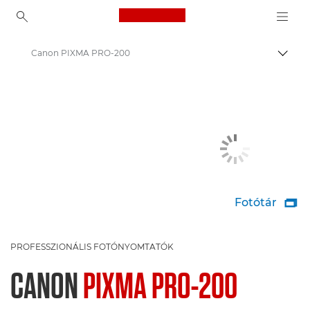
Canon Logo, back to ho
Canon PIXMA PRO-200
Váltá
Canon
Canon nyomtatók
Fotótár

PROFESSZIONÁLIS FOTÓNYOMTATÓK
CANON
PIXMA PRO-200