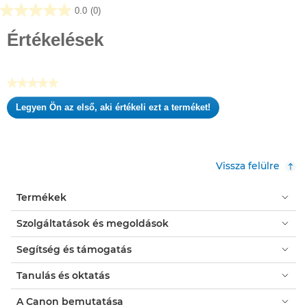
0.0
(0)
0.0
az
Értékelések
elérhető
5
csillagból.
★★★★★
Nincs
Legyen Ön az első, aki értékeli ezt a terméket!
értékelési
.
pontszám
Ez
a
művelet
Vissza felülre
meg
fog
Termékek
nyitni
egy
Szolgáltatások és megoldások
modális
párbeszédpanelt.
Segítség és támogatás
Tanulás és oktatás
A Canon bemutatása