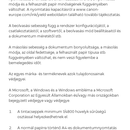
módja és a felhasznált papír minőségének függvényében
változhat. A nyomtatási kapacitásról a www.canon-
europe.com/ink/yield weboldalon található további tájékoztatás.
A beolvasási sebesség függ a rendszer konfigurációjától, a
csatlakoztatástól, a szoftvertől, a beolvasási mód beállításaitól és
a dokumentum méretétől stb.
A másolási sebesség a dokumentum bonyolultsága, a másolás
módja, az oldal fedettsége, a felhasznált papír típusa stb.
függvényében változhat, és nem veszi figyelembe a
bemelegedési időt.
Az egyes márka- és terméknevek azok tulajdonosainak
védjegyei.
A Microsoft, a Windows és a Windows embléma a Microsoft
Corporation az Egyesült Államokban és/vagy más országokban
bejegyzett védjegye vagy védjegye.
A tintacseppek minimum 1/4800 hüvelyk sűrűségű
osztással helyezkedhetnek el.
A normál papírra történő A4-es dokumentumnyomtatás