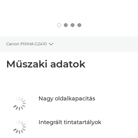
Canon PIXMA G2410
Toggle breadcrumbs
Áttekintés
Műszaki adatok
Műszaki adatok
Támogatás
Nagy oldalkapacitás
TINTA VÁSÁRLÁSA
Integrált tintatartályok