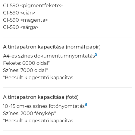
GI-590 <pigmentfekete>
GI-590 <cián>
GI-590 <magenta>
GI-590 <sárga>
A tintapatron kapacitása (normál papír)
5
A4-es színes dokumentumnyomtatás
Fekete: 6000 oldal*
Színes: 7000 oldal*
*Becsült kiegészítő kapacitás
A tintapatron kapacitása (fotó)
6
10×15 cm-es színes fotónyomtatás
Színes: 2000 fénykép*
*Becsült kiegészítő kapacitás