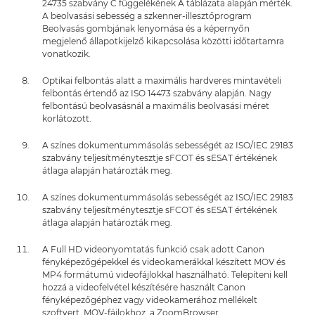
24735 szabvány C függelékének A táblázata alapján mérték.
A beolvasási sebesség a szkenner-illesztőprogram
Beolvasás gombjának lenyomása és a képernyőn
megjelenő állapotkijelző kikapcsolása közötti időtartamra
vonatkozik.
Optikai felbontás alatt a maximális hardveres mintavételi
felbontás értendő az ISO 14473 szabvány alapján. Nagy
felbontású beolvasásnál a maximális beolvasási méret
korlátozott.
A színes dokumentummásolás sebességét az ISO/IEC 29183
szabvány teljesítménytesztje sFCOT és sESAT értékének
átlaga alapján határozták meg.
A színes dokumentummásolás sebességét az ISO/IEC 29183
szabvány teljesítménytesztje sFCOT és sESAT értékének
átlaga alapján határozták meg.
A Full HD videonyomtatás funkció csak adott Canon
fényképezőgépekkel és videokamerákkal készített MOV és
MP4 formátumú videofájlokkal használható. Telepíteni kell
hozzá a videofelvétel készítésére használt Canon
fényképezőgéphez vagy videokamerához mellékelt
szoftvert. MOV-fájlokhoz. a ZoomBrowser