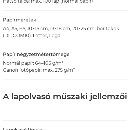
Hátsó tálca: max. 100 lap (normál papír)
Papírméretek
A4, A5, B5, 10×15 cm, 13×18 cm, 20×25 cm, borítékok
(DL, COM10), Letter, Legal
Papír négyzetmétertömege
Normál papír: 64–105 g/m²
Canon fotópapír: max. 275 g/m²
A lapolvasó műszaki jellemzői
Lapolvasó típusa