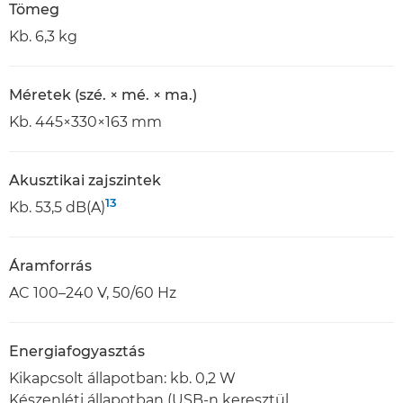
Tömeg
Kb. 6,3 kg
Méretek (szé. × mé. × ma.)
Kb. 445×330×163 mm
Akusztikai zajszintek
13
Kb. 53,5 dB(A)
Áramforrás
AC 100–240 V, 50/60 Hz
Energiafogyasztás
Kikapcsolt állapotban: kb. 0,2 W
Készenléti állapotban (USB-n keresztül