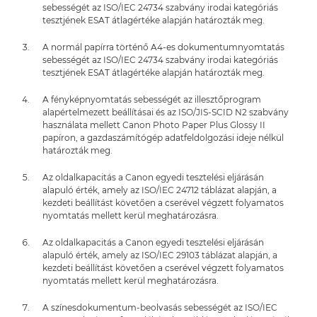
sebességét az ISO/IEC 24734 szabvány irodai kategóriás
tesztjének ESAT átlagértéke alapján határozták meg.
A normál papírra történő A4-es dokumentumnyomtatás
sebességét az ISO/IEC 24734 szabvány irodai kategóriás
tesztjének ESAT átlagértéke alapján határozták meg.
A fényképnyomtatás sebességét az illesztőprogram
alapértelmezett beállításai és az ISO/JIS-SCID N2 szabvány
használata mellett Canon Photo Paper Plus Glossy II
papíron, a gazdaszámítógép adatfeldolgozási ideje nélkül
határozták meg.
Az oldalkapacitás a Canon egyedi tesztelési eljárásán
alapuló érték, amely az ISO/IEC 24712 táblázat alapján, a
kezdeti beállítást követően a cserével végzett folyamatos
nyomtatás mellett kerül meghatározásra.
Az oldalkapacitás a Canon egyedi tesztelési eljárásán
alapuló érték, amely az ISO/IEC 29103 táblázat alapján, a
kezdeti beállítást követően a cserével végzett folyamatos
nyomtatás mellett kerül meghatározásra.
A színesdokumentum-beolvasás sebességét az ISO/IEC