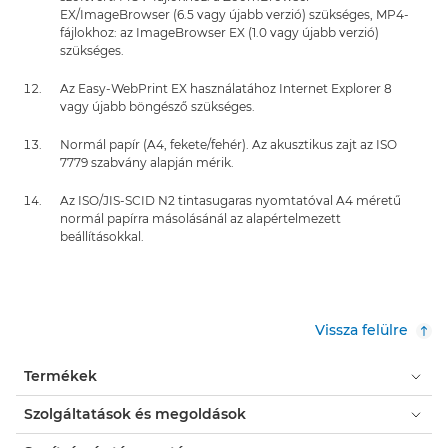
EX/ImageBrowser (6.5 vagy újabb verzió) szükséges, MP4-
fájlokhoz: az ImageBrowser EX (1.0 vagy újabb verzió)
szükséges.
Az Easy-WebPrint EX használatához Internet Explorer 8
vagy újabb böngésző szükséges.
Normál papír (A4, fekete/fehér). Az akusztikus zajt az ISO
7779 szabvány alapján mérik.
Az ISO/JIS-SCID N2 tintasugaras nyomtatóval A4 méretű
normál papírra másolásánál az alapértelmezett
beállításokkal.
Vissza felülre
Termékek
Szolgáltatások és megoldások