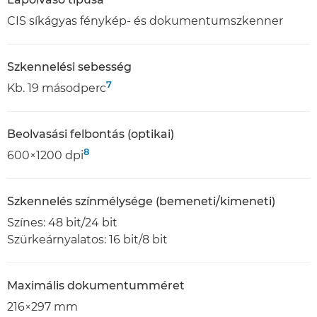
CIS síkágyas fénykép- és dokumentumszkenner
Szkennelési sebesség
7
Kb. 19 másodperc
Beolvasási felbontás (optikai)
8
600×1200 dpi
Szkennelés színmélysége (bemeneti/kimeneti)
Színes: 48 bit/24 bit
Szürkeárnyalatos: 16 bit/8 bit
Maximális dokumentumméret
216×297 mm