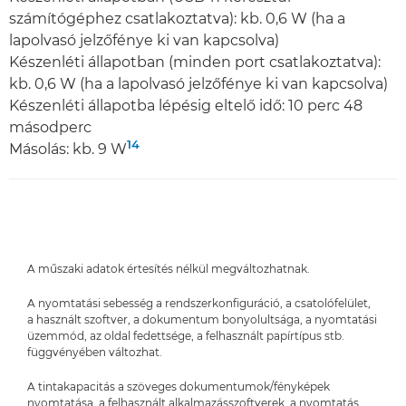
számítógéphez csatlakoztatva): kb. 0,6 W (ha a
lapolvasó jelzőfénye ki van kapcsolva)
Készenléti állapotban (minden port csatlakoztatva):
kb. 0,6 W (ha a lapolvasó jelzőfénye ki van kapcsolva)
Készenléti állapotba lépésig eltelő idő: 10 perc 48
másodperc
14
Másolás: kb. 9 W
A műszaki adatok értesítés nélkül megváltozhatnak.
A nyomtatási sebesség a rendszerkonfiguráció, a csatolófelület,
a használt szoftver, a dokumentum bonyolultsága, a nyomtatási
üzemmód, az oldal fedettsége, a felhasznált papírtípus stb.
függvényében változhat.
A tintakapacitás a szöveges dokumentumok/fényképek
nyomtatása, a felhasznált alkalmazásszoftverek, a nyomtatás