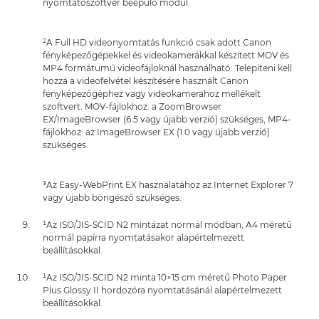
nyomtatószoftver beépülő modul.
²A Full HD videonyomtatás funkció csak adott Canon
fényképezőgépekkel és videokamerákkal készített MOV és
MP4 formátumú videofájloknál használható. Telepíteni kell
hozzá a videofelvétel készítésére használt Canon
fényképezőgéphez vagy videokamerához mellékelt
szoftvert. MOV-fájlokhoz. a ZoomBrowser
EX/ImageBrowser (6.5 vagy újabb verzió) szükséges, MP4-
fájlokhoz: az ImageBrowser EX (1.0 vagy újabb verzió)
szükséges.
³Az Easy-WebPrint EX használatához az Internet Explorer 7
vagy újabb böngésző szükséges.
¹Az ISO/JIS-SCID N2 mintázat normál módban, A4 méretű
normál papírra nyomtatásakor alapértelmezett
beállításokkal.
¹Az ISO/JIS-SCID N2 minta 10×15 cm méretű Photo Paper
Plus Glossy II hordozóra nyomtatásánál alapértelmezett
beállításokkal.