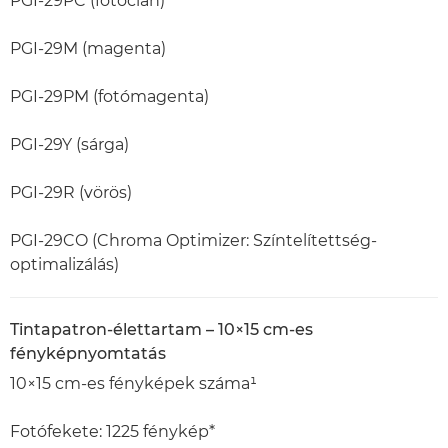
PGI-29PC (fotócián)
PGI-29M (magenta)
PGI-29PM (fotómagenta)
PGI-29Y (sárga)
PGI-29R (vörös)
PGI-29CO (Chroma Optimizer: Színtelítettség-
optimalizálás)
Tintapatron-élettartam – 10×15 cm-es
fényképnyomtatás
10×15 cm-es fényképek száma¹
Fotófekete: 1225 fénykép*