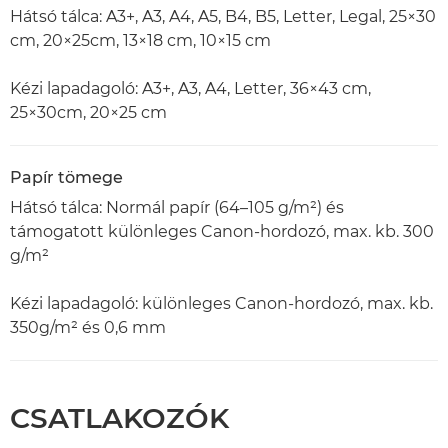
Hátsó tálca: A3+, A3, A4, A5, B4, B5, Letter, Legal, 25×30
cm, 20×25cm, 13×18 cm, 10×15 cm
Kézi lapadagoló: A3+, A3, A4, Letter, 36×43 cm,
25×30cm, 20×25 cm
Papír tömege
Hátsó tálca: Normál papír (64–105 g/m²) és
támogatott különleges Canon-hordozó, max. kb. 300
g/m²
Kézi lapadagoló: különleges Canon-hordozó, max. kb.
350g/m² és 0,6 mm
CSATLAKOZÓK