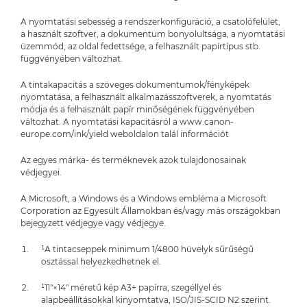
A nyomtatási sebesség a rendszerkonfiguráció, a csatolófelület,
a használt szoftver, a dokumentum bonyolultsága, a nyomtatási
üzemmód, az oldal fedettsége, a felhasznált papírtípus stb.
függvényében változhat.
A tintakapacitás a szöveges dokumentumok/fényképek
nyomtatása, a felhasznált alkalmazásszoftverek, a nyomtatás
módja és a felhasznált papír minőségének függvényében
változhat. A nyomtatási kapacitásról a www.canon-
europe.com/ink/yield weboldalon talál információt
Az egyes márka- és terméknevek azok tulajdonosainak
védjegyei.
A Microsoft, a Windows és a Windows embléma a Microsoft
Corporation az Egyesült Államokban és/vagy más országokban
bejegyzett védjegye vagy védjegye.
¹A tintacseppek minimum 1/4800 hüvelyk sűrűségű
osztással helyezkedhetnek el.
¹11"×14" méretű kép A3+ papírra, szegéllyel és
alapbeállításokkal kinyomtatva, ISO/JIS-SCID N2 szerint.