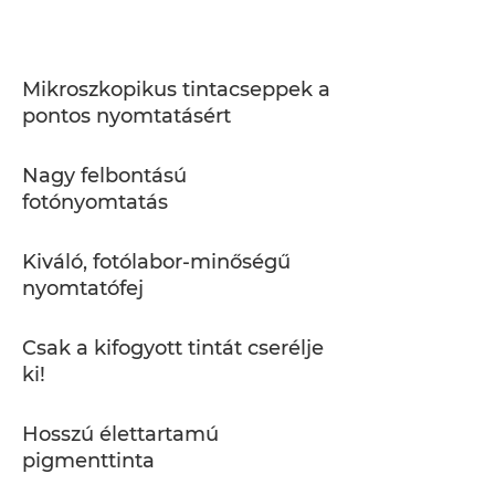
Műszaki adatok
TINTA VÁSÁRLÁSA
Mikroszkopikus tintacseppek a
pontos nyomtatásért
Nagy felbontású
fotónyomtatás
Kiváló, fotólabor-minőségű
nyomtatófej
Csak a kifogyott tintát cserélje
ki!
Hosszú élettartamú
pigmenttinta