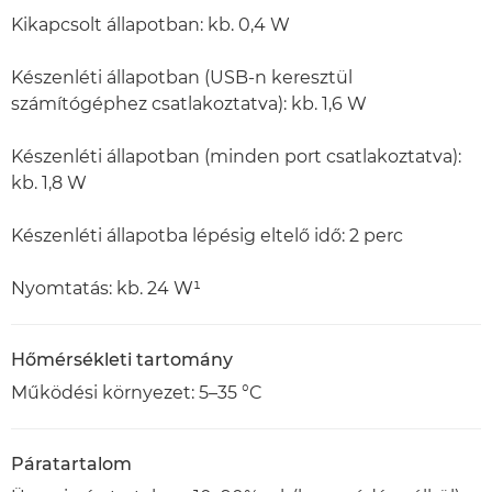
Kikapcsolt állapotban: kb. 0,4 W
Készenléti állapotban (USB-n keresztül
számítógéphez csatlakoztatva): kb. 1,6 W
Készenléti állapotban (minden port csatlakoztatva):
kb. 1,8 W
Készenléti állapotba lépésig eltelő idő: 2 perc
Nyomtatás: kb. 24 W¹
Hőmérsékleti tartomány
Működési környezet: 5–35 °C
Páratartalom