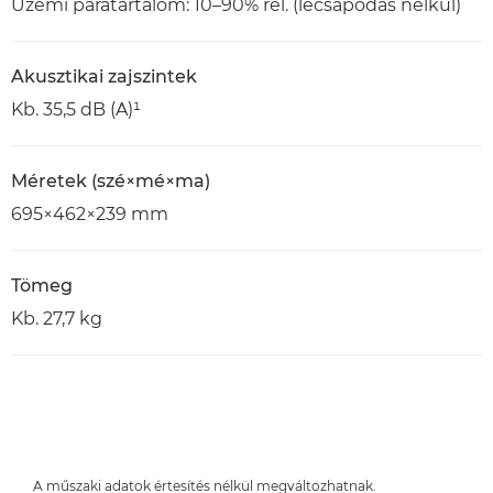
Üzemi páratartalom: 10–90% rel. (lecsapódás nélkül)
Akusztikai zajszintek
Kb. 35,5 dB (A)¹
Méretek (szé×mé×ma)
695×462×239 mm
Tömeg
Kb. 27,7 kg
A műszaki adatok értesítés nélkül megváltozhatnak.