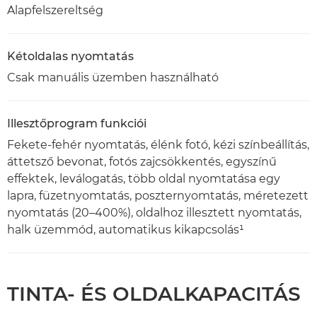
Alapfelszereltség
Kétoldalas nyomtatás
Csak manuális üzemben használható
Illesztőprogram funkciói
Fekete-fehér nyomtatás, élénk fotó, kézi színbeállítás,
áttetsző bevonat, fotós zajcsökkentés, egyszínű
effektek, leválogatás, több oldal nyomtatása egy
lapra, füzetnyomtatás, poszternyomtatás, méretezett
nyomtatás (20–400%), oldalhoz illesztett nyomtatás,
halk üzemmód, automatikus kikapcsolás¹
TINTA- ÉS OLDALKAPACITÁS