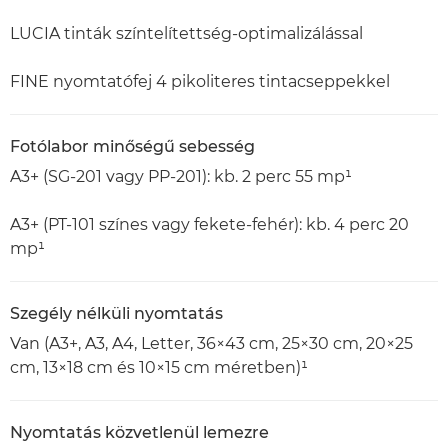
LUCIA tinták színtelítettség-optimalizálással
FINE nyomtatófej 4 pikoliteres tintacseppekkel
Fotólabor minőségű sebesség
A3+ (SG-201 vagy PP-201): kb. 2 perc 55 mp¹
A3+ (PT-101 színes vagy fekete-fehér): kb. 4 perc 20
mp¹
Szegély nélküli nyomtatás
Van (A3+, A3, A4, Letter, 36×43 cm, 25×30 cm, 20×25
cm, 13×18 cm és 10×15 cm méretben)¹
Nyomtatás közvetlenül lemezre