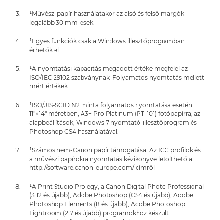
¹Művészi papír használatakor az alsó és felső margók
legalább 30 mm-esek.
¹Egyes funkciók csak a Windows illesztőprogramban
érhetők el.
¹A nyomtatási kapacitás megadott értéke megfelel az
ISO/IEC 29102 szabványnak. Folyamatos nyomtatás mellett
mért értékek.
¹ISO/JIS-SCID N2 minta folyamatos nyomtatása esetén
11"×14" méretben, A3+ Pro Platinum (PT-101) fotópapírra, az
alapbeállítások, Windows 7 nyomtató-illesztőprogram és
Photoshop CS4 használatával.
¹Számos nem-Canon papír támogatása. Az ICC profilok és
a művészi papírokra nyomtatás kézikönyve letölthető a
http://software.canon-europe.com/ címről
¹A Print Studio Pro egy, a Canon Digital Photo Professional
(3.12 és újabb), Adobe Photoshop (CS4 és újabb), Adobe
Photoshop Elements (8 és újabb), Adobe Photoshop
Lightroom (2.7 és újabb) programokhoz készült