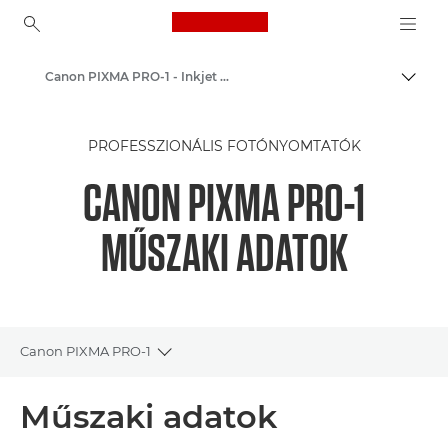
Canon Logo, back to ho
Canon PIXMA PRO-1 - Inkjet Photo Printers
Váltá
Canon
PROFESSZIONÁLIS FOTÓNYOMTATÓK
Canon nyomtatók
CANON PIXMA PRO-1
MŰSZAKI ADATOK
Canon PIXMA PRO-1
Toggle breadcrumbs
Áttekintés
Műszaki adatok