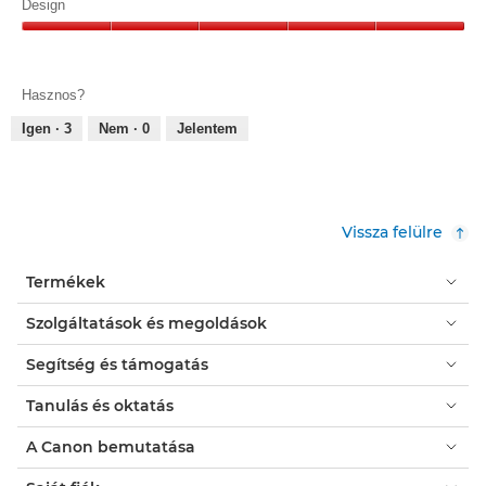
5/5
Design
Design,
5/5
Hasznos?
Igen ·
3
Nem ·
0
Jelentem
Vissza felülre
Termékek
Szolgáltatások és megoldások
Segítség és támogatás
Tanulás és oktatás
A Canon bemutatása