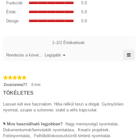
pontszám:
Funkciók
5.0
átlagos
5/5.
Érték,
pontszám:
Érték
5.0
átlagos
5/5.
Design,
pontszám:
Design
5.0
átlagos
5/5.
pontszám:
5/5.
1–2/2 Értékelések
≡
Menü
Rendezés a következő szerint::
Legújabb
▼
A
köve
gom
katt
★★★★★
★★★★★
frissí
az
5/5
Zsuzsanna77
·
8 éve
aláb
csillag.
tart
TÖKÉLETES
Lassan két éve használom. Hiba nélkül teszi a dolgát. Gyönyörűen
nyomtat, szuper a szkenner, stabil a wifis kapcsolat.
Mire használható legjobban?
Nagy mennyiségű nyomtatás,
#
Dokumentumok/bemutatók nyomtatása,
Kreatív projektek,
Fotónyomtatás,
Felhőből/okoseszközről történő nyomtatás