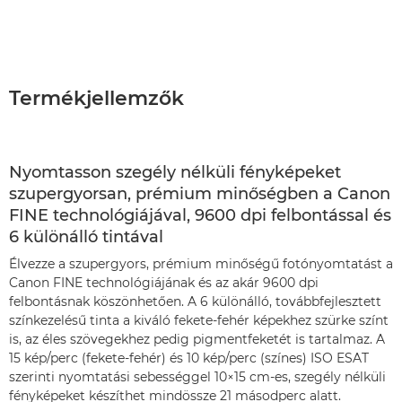
Termékjellemzők
Nyomtasson szegély nélküli fényképeket
szupergyorsan, prémium minőségben a Canon
FINE technológiájával, 9600 dpi felbontással és
6 különálló tintával
Élvezze a szupergyors, prémium minőségű fotónyomtatást a
Canon FINE technológiájának és az akár 9600 dpi
felbontásnak köszönhetően. A 6 különálló, továbbfejlesztett
színkezelésű tinta a kiváló fekete-fehér képekhez szürke színt
is, az éles szövegekhez pedig pigmentfeketét is tartalmaz. A
15 kép/perc (fekete-fehér) és 10 kép/perc (színes) ISO ESAT
szerinti nyomtatási sebességgel 10×15 cm-es, szegély nélküli
fényképeket készíthet mindössze 21 másodperc alatt.