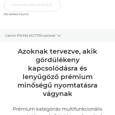
VISZONTELADÓ KERESÉSE
No Sellers Found
Canon PIXMA MG7750 sorozat
Toggle breadcrumbs
Áttekintés
Azoknak tervezve, akik
gördülékeny
Műszaki adatok
kapcsolódásra és
Értékelések
lenyűgöző prémium
minőségű nyomtatásra
Támogatás
vágynak
TINTA VÁSÁRLÁSA
Prémium kategóriás multifunkcionális