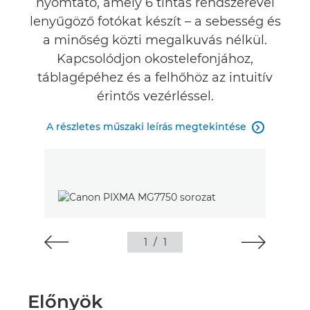
nyomtató, amely 6 tintás rendszerével
lenyűgöző fotókat készít – a sebesség és
a minőség közti megalkuvás nélkül.
Kapcsolódjon okostelefonjához,
táblagépéhez és a felhőhöz az intuitív
érintős vezérléssel.
A részletes műszaki leírás megtekintése

1
/
1
Előnyök