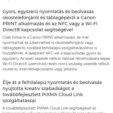
Gyors, egyszerű nyomtatás és beolvasás
okostelefonjáról és táblagépéről a Canon
PRINT alkalmazás és az NFC vagy a Wi-Fi
Direct® kapcsolat segítségével
Csak töltse le a Canon PRINT alkalmazást, és már
nyomtathat és szkennelhet is okostelefonjáról vagy
táblagépéről, továbbá felhőalapú szolgáltatásokhoz is
hozzáférhet. A beépített NFC-vel a kapcsolódás gyors és
egyszerű. Az eseti vezeték nélküli hálózat létrehozására képes
Wi-Fi Direct® üzemmód révén nincs szükség vezeték nélküli
routerre, internetkapcsolatra vagy jelszóra
Élje át a felhőalapú nyomtatás és beolvasás
nyújtotta kreatív szabadságot a
továbbfejlesztett PIXMA Cloud Link
szolgáltatással
A továbbfejlesztett PIXMA Cloud Link segítségével az