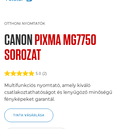
OTTHONI NYOMTATÓK
CANON
PIXMA MG7750
SOROZAT
5.0
(2)
Multifunkciós nyomtató, amely kiváló
csatlakoztathatóságot és lenyűgöző minőségű
fényképeket garantál.
TINTA VÁSÁRLÁSA