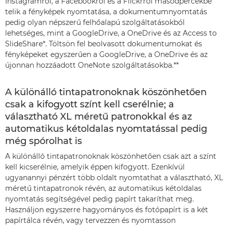
Instagramról, a Facebookról és a Flickrről másodpercekbe
telik a fényképek nyomtatása, a dokumentumnyomtatás
pedig olyan népszerű felhőalapú szolgáltatásokból
lehetséges, mint a GoogleDrive, a OneDrive és az Access to
SlideShare*. Töltsön fel beolvasott dokumentumokat és
fényképeket egyszerűen a GoogleDrive, a OneDrive és az
újonnan hozzáadott OneNote szolgáltatásokba.**
A különálló tintapatronoknak köszönhetően
csak a kifogyott színt kell cserélnie; a
választható XL méretű patronokkal és az
automatikus kétoldalas nyomtatással pedig
még spórolhat is
A különálló tintapatronoknak köszönhetően csak azt a színt
kell kicserélnie, amelyik éppen kifogyott. Ezenkívül
ugyanannyi pénzért több oldalt nyomtathat a választható, XL
méretű tintapatronok révén, az automatikus kétoldalas
nyomtatás segítségével pedig papírt takaríthat meg.
Használjon egyszerre hagyományos és fotópapírt is a két
papírtálca révén, vagy tervezzen és nyomtasson