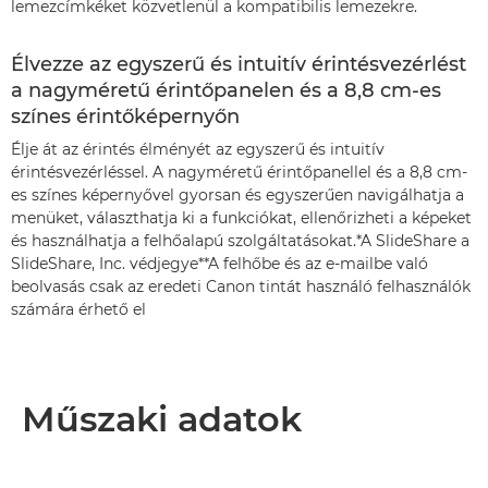
lemezcímkéket közvetlenül a kompatibilis lemezekre.
Élvezze az egyszerű és intuitív érintésvezérlést
a nagyméretű érintőpanelen és a 8,8 cm-es
színes érintőképernyőn
Élje át az érintés élményét az egyszerű és intuitív
érintésvezérléssel. A nagyméretű érintőpanellel és a 8,8 cm-
es színes képernyővel gyorsan és egyszerűen navigálhatja a
menüket, választhatja ki a funkciókat, ellenőrizheti a képeket
és használhatja a felhőalapú szolgáltatásokat.*A SlideShare a
SlideShare, Inc. védjegye**A felhőbe és az e-mailbe való
beolvasás csak az eredeti Canon tintát használó felhasználók
számára érhető el
Műszaki adatok