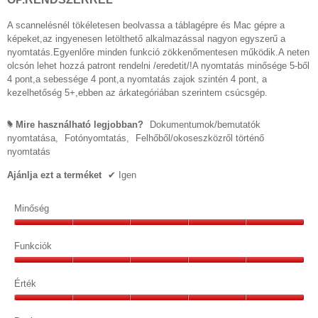
A scannelésnél tökéletesen beolvassa a táblagépre és Mac gépre a
képeket,az ingyenesen letölthető alkalmazással nagyon egyszerű a
nyomtatás.Egyenlőre minden funkció zökkenőmentesen működik.A neten
olcsón lehet hozzá patront rendelni /eredetit/!A nyomtatás minősége 5-ből
4 pont,a sebessége 4 pont,a nyomtatás zajok szintén 4 pont, a
kezelhetőség 5+,ebben az árkategóriában szerintem csúcsgép.
Mire használható legjobban?
Dokumentumok/bemutatók
#
nyomtatása,
Fotónyomtatás,
Felhőből/okoseszközről történő
nyomtatás
Ajánlja ezt a terméket
✔
Igen
Minőség
Minőség,
5/5
Funkciók
Funkciók,
5/5
Érték
Érték,