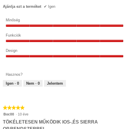
Ajánlja ezt a terméket
✔
Igen
Minőség
Minőség,
5/5
Funkciók
Funkciók,
5/5
Design
Design,
5/5
Hasznos?
Igen ·
0
Nem ·
0
Jelentem
★★★★★
★★★★★
5/5
Boc00
·
10 éve
csillag.
TÖKÉLETESEN MŰKÖDIK IOS-,ÉS SIERRA
OP.RENDSZERREL