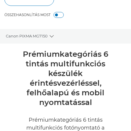
ÖSSZEHASONLÍTÁS MOST
Canon PIXMA MG7150
Toggle breadcrumbs
Áttekintés
Prémiumkategóriás 6
tintás multifunkciós
Műszaki adatok
készülék
Értékelések
érintésvezérléssel,
felhőalapú és mobil
Támogatás
nyomtatással
TINTA VÁSÁRLÁSA
Prémiumkategóriás 6 tintás
multifunkciós fotónyomtató a