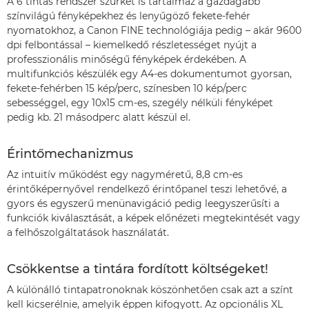
A 6 tintás rendszer szürkét is tartalmaz a gazdagabb
színvilágú fényképekhez és lenyűgöző fekete-fehér
nyomatokhoz, a Canon FINE technológiája pedig – akár 9600
dpi felbontással – kiemelkedő részletességet nyújt a
professzionális minőségű fényképek érdekében. A
multifunkciós készülék egy A4-es dokumentumot gyorsan,
fekete-fehérben 15 kép/perc, színesben 10 kép/perc
sebességgel, egy 10x15 cm-es, szegély nélküli fényképet
pedig kb. 21 másodperc alatt készül el.
Érintőmechanizmus
Az intuitív működést egy nagyméretű, 8,8 cm-es
érintőképernyővel rendelkező érintőpanel teszi lehetővé, a
gyors és egyszerű menünavigáció pedig leegyszerűsíti a
funkciók kiválasztását, a képek előnézeti megtekintését vagy
a felhőszolgáltatások használatát.
Csökkentse a tintára fordított költségeket!
A különálló tintapatronoknak köszönhetően csak azt a színt
kell kicserélnie, amelyik éppen kifogyott. Az opcionális XL