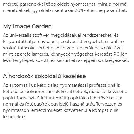
méretű patronokkal több oldalt nyomtathat, mint a normál
méretűekkel, így oldalanként akár 30%-ot is megtakaríthat.
My Image Garden
Az univerzális szoftver megoldásaival rendszerezheti és
kinyomtathatja fényképeit, beolvasást végezhet, és online
szolgáltatásokat érhet el. Az olyan funkciók használatával,
mint az arcfelismerés, könnyedén végezhet keresést PC-jén
lévő fényképek között, és kiszűrheti az éppen szükségeseket.
A hordozók sokoldalú kezelése
Az automatikus kétoldalas nyomtatással professzionális
kétoldalas dokumentumok készíthetőek, ráadásul kevesebb
papírt fogyaszt. A két integrált papírtálca lehetővé teszi a
normál és fotópapírok egyidejű használatát. Tervezzen és
nyomtasson lemezcímkéket közvetlenül a kompatibilis
lemezekre!