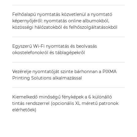
Felhőalapú nyomtatás közvetlenül a nyomtató
képernyőjéről: nyomtatás online albumokból,
közösségi hálózatokból és felhőszolgáltatásokból
Egyszerű Wi-Fi nyomtatás és beolvasás
okostelefonokról és táblagépekről
Vezérelje nyomtatóját szinte bárhonnan a PIXMA
Printing Solutions alkalmazással
Kiemelkedő minőségű fényképek a 6 különálló
tintás rendszerrel (opcionális XL méretű patronok
elérhetőek)