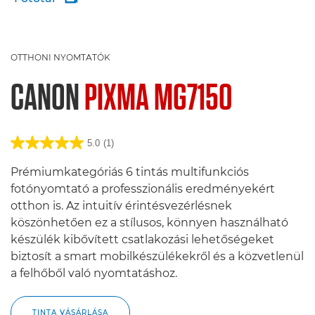
OTTHONI NYOMTATÓK
CANON
PIXMA MG7150
5.0
(1)
Prémiumkategóriás 6 tintás multifunkciós
fotónyomtató a professzionális eredményekért
otthon is. Az intuitív érintésvezérlésnek
köszönhetően ez a stílusos, könnyen használható
készülék kibővített csatlakozási lehetőségeket
biztosít a smart mobilkészülékekről és a közvetlenül
a felhőből való nyomtatáshoz.
TINTA VÁSÁRLÁSA