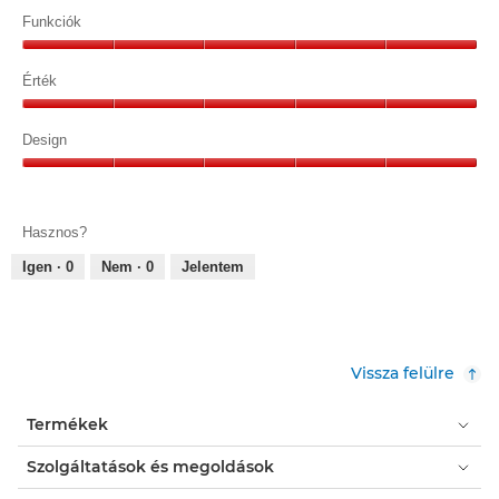
Minőség,
5/5
Funkciók
Funkciók,
5/5
Érték
Érték,
5/5
Design
Design,
5/5
Hasznos?
Igen ·
0
Nem ·
0
Jelentem
Vissza felülre
Termékek
Szolgáltatások és megoldások