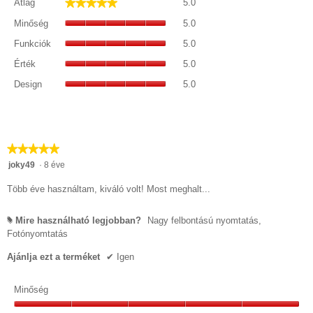
★★★★★
★★★★★
Átlag
5.0
átlagos
Minőség,
pontszám:
Minőség
5.0
átlagos
5/5.
Funkciók,
pontszám:
Funkciók
5.0
átlagos
5/5.
Érték,
pontszám:
Érték
5.0
átlagos
5/5.
Design,
pontszám:
Design
5.0
átlagos
5/5.
pontszám:
5/5.
★★★★★
★★★★★
5/5
joky49
·
8 éve
csillag.
Több éve használtam, kiváló volt! Most meghalt...
Mire használható legjobban?
Nagy felbontású nyomtatás,
#
Fotónyomtatás
Ajánlja ezt a terméket
✔
Igen
Minőség