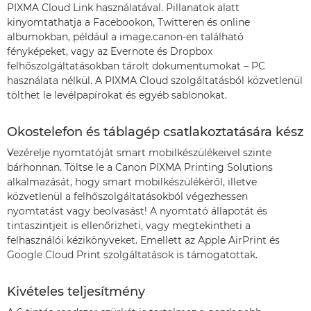
PIXMA Cloud Link használatával. Pillanatok alatt
kinyomtathatja a Facebookon, Twitteren és online
albumokban, például a image.canon-en található
fényképeket, vagy az Evernote és Dropbox
felhőszolgáltatásokban tárolt dokumentumokat – PC
használata nélkül. A PIXMA Cloud szolgáltatásból közvetlenül
tölthet le levélpapírokat és egyéb sablonokat.
Okostelefon és táblagép csatlakoztatására kész
Vezérelje nyomtatóját smart mobilkészülékeivel szinte
bárhonnan. Töltse le a Canon PIXMA Printing Solutions
alkalmazását, hogy smart mobilkészülékéről, illetve
közvetlenül a felhőszolgáltatásokból végezhessen
nyomtatást vagy beolvasást! A nyomtató állapotát és
tintaszintjeit is ellenőrizheti, vagy megtekintheti a
felhasználói kézikönyveket. Emellett az Apple AirPrint és
Google Cloud Print szolgáltatások is támogatottak.
Kivételes teljesítmény