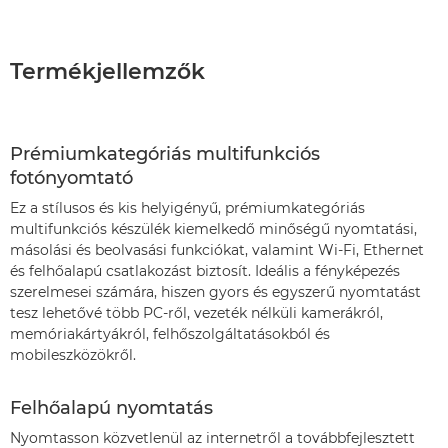
Termékjellemzők
Prémiumkategóriás multifunkciós
fotónyomtató
Ez a stílusos és kis helyigényű, prémiumkategóriás
multifunkciós készülék kiemelkedő minőségű nyomtatási,
másolási és beolvasási funkciókat, valamint Wi-Fi, Ethernet
és felhőalapú csatlakozást biztosít. Ideális a fényképezés
szerelmesei számára, hiszen gyors és egyszerű nyomtatást
tesz lehetővé több PC-ről, vezeték nélküli kamerákról,
memóriakártyákról, felhőszolgáltatásokból és
mobileszközökről.
Felhőalapú nyomtatás
Nyomtasson közvetlenül az internetről a továbbfejlesztett