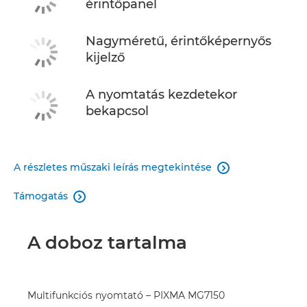
érintőpanel
Nagyméretű, érintőképernyős
kijelző
A nyomtatás kezdetekor
bekapcsol
A részletes műszaki leírás megtekintése

Támogatás

A doboz tartalma
Multifunkciós nyomtató – PIXMA MG7150