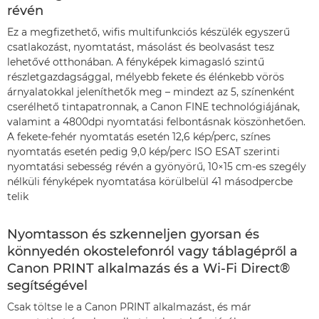
révén
Ez a megfizethető, wifis multifunkciós készülék egyszerű
csatlakozást, nyomtatást, másolást és beolvasást tesz
lehetővé otthonában. A fényképek kimagasló szintű
részletgazdagsággal, mélyebb fekete és élénkebb vörös
árnyalatokkal jeleníthetők meg – mindezt az 5, színenként
cserélhető tintapatronnak, a Canon FINE technológiájának,
valamint a 4800dpi nyomtatási felbontásnak köszönhetően.
A fekete-fehér nyomtatás esetén 12,6 kép/perc, színes
nyomtatás esetén pedig 9,0 kép/perc ISO ESAT szerinti
nyomtatási sebesség révén a gyönyörű, 10×15 cm-es szegély
nélküli fényképek nyomtatása körülbelül 41 másodpercbe
telik
Nyomtasson és szkenneljen gyorsan és
könnyedén okostelefonról vagy táblagépről a
Canon PRINT alkalmazás és a Wi-Fi Direct®
segítségével
Csak töltse le a Canon PRINT alkalmazást, és már