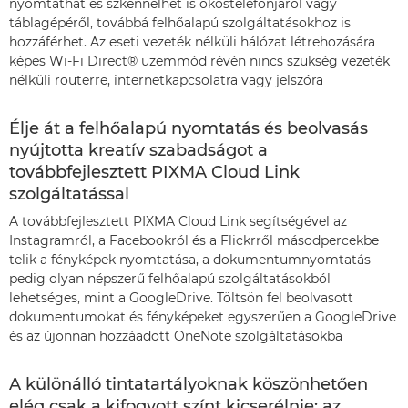
nyomtathat és szkennelhet is okostelefonjáról vagy
táblagépéről, továbbá felhőalapú szolgáltatásokhoz is
hozzáférhet. Az eseti vezeték nélküli hálózat létrehozására
képes Wi-Fi Direct® üzemmód révén nincs szükség vezeték
nélküli routerre, internetkapcsolatra vagy jelszóra
Élje át a felhőalapú nyomtatás és beolvasás
nyújtotta kreatív szabadságot a
továbbfejlesztett PIXMA Cloud Link
szolgáltatással
A továbbfejlesztett PIXMA Cloud Link segítségével az
Instagramról, a Facebookról és a Flickrről másodpercekbe
telik a fényképek nyomtatása, a dokumentumnyomtatás
pedig olyan népszerű felhőalapú szolgáltatásokból
lehetséges, mint a GoogleDrive. Töltsön fel beolvasott
dokumentumokat és fényképeket egyszerűen a GoogleDrive
és az újonnan hozzáadott OneNote szolgáltatásokba
A különálló tintatartályoknak köszönhetően
elég csak a kifogyott színt kicserélnie; az