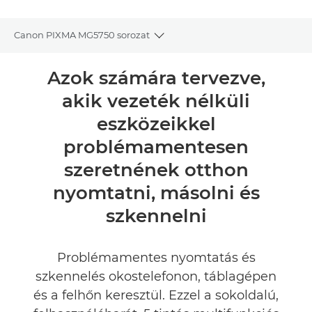
Canon PIXMA MG5750 sorozat
Toggle breadcrumbs
Áttekintés
Azok számára tervezve,
akik vezeték nélküli
Műszaki adatok
eszközeikkel
Értékelések
problémamentesen
szeretnének otthon
Támogatás
nyomtatni, másolni és
TINTA VÁSÁRLÁSA
szkennelni
Problémamentes nyomtatás és
szkennelés okostelefonon, táblagépen
és a felhőn keresztül. Ezzel a sokoldalú,