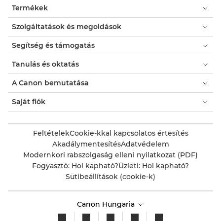
Termékek
nyitni
egy
Szolgáltatások és megoldások
modális
párbeszédpanelt.
Segítség és támogatás
Tanulás és oktatás
A Canon bemutatása
Saját fiók
Feltételek
Cookie-kkal kapcsolatos értesítés
Akadálymentesítés
Adatvédelem
Modernkori rabszolgaság elleni nyilatkozat (PDF)
Fogyasztó: Hol kapható?
Üzleti: Hol kapható?
Sütibeállítások (cookie-k)
Canon Hungaria