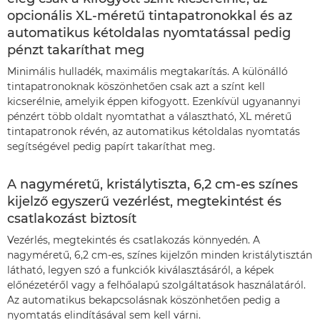
opcionális XL-méretű tintapatronokkal és az
automatikus kétoldalas nyomtatással pedig
pénzt takaríthat meg
Minimális hulladék, maximális megtakarítás. A különálló
tintapatronoknak köszönhetően csak azt a színt kell
kicserélnie, amelyik éppen kifogyott. Ezenkívül ugyanannyi
pénzért több oldalt nyomtathat a választható, XL méretű
tintapatronok révén, az automatikus kétoldalas nyomtatás
segítségével pedig papírt takaríthat meg.
A nagyméretű, kristálytiszta, 6,2 cm-es színes
kijelző egyszerű vezérlést, megtekintést és
csatlakozást biztosít
Vezérlés, megtekintés és csatlakozás könnyedén. A
nagyméretű, 6,2 cm-es, színes kijelzőn minden kristálytisztán
látható, legyen szó a funkciók kiválasztásáról, a képek
előnézetéről vagy a felhőalapú szolgáltatások használatáról.
Az automatikus bekapcsolásnak köszönhetően pedig a
nyomtatás elindításával sem kell várni.