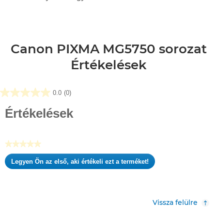
Canon PIXMA MG5750 sorozat
Értékelések
0.0
(0)
0.0
az
Értékelések
elérhető
5
csillagból.
★★★★★
Nincs
Legyen Ön az első, aki értékeli ezt a terméket!
értékelési
.
pontszám
Ez
a
művelet
Vissza felülre
meg
fog