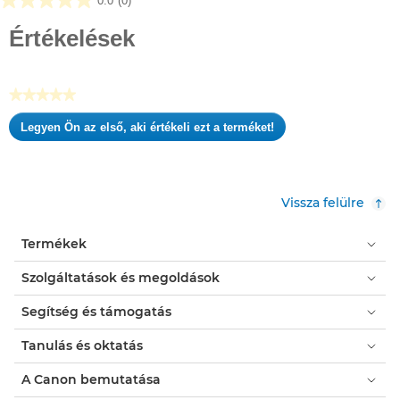
0.0
(0)
0.0
az
Értékelések
elérhető
5
csillagból.
★★★★★
Nincs
Legyen Ön az első, aki értékeli ezt a terméket!
értékelési
.
pontszám
Ez
a
művelet
Vissza felülre
meg
fog
Termékek
nyitni
egy
Szolgáltatások és megoldások
modális
párbeszédpanelt.
Segítség és támogatás
Tanulás és oktatás
A Canon bemutatása