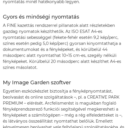
nyomtatás minél hatékonyabb legyen.
Gyors és minőségi nyomtatás
A FINE kazettás rendszerrel pillanatok alatt részletekben
gazdag nyomatok készíthetők. Az ISO ESAT A4-es
nyomtatási sebességgel (fekete-fehér esetén 9,2 kép/perc,
színes esetén pedig 5,0 kép/perc) gyorsan kinyomtathatja a
dokumentumokat és a fényképeket, és körülbelül 44
másodperc alatt nyomtathat 10×15 cm-es, szegély nélküli
fényképeket. Körülbelül 20 másodperc alatt készíthet A4-es
színes másolatot.
My Image Garden szoftver
Egyetlen eszközkészlet biztosítja a fényképnyomtatást,
beolvasást és online szolgáltatások –, pl. a CREATIVE PARK
PREMIUM – elérését. Arcfelismerést is magukban foglaló
fényképrendszerező funkciói segítségével megkeresheti a
fényképeket a számítógépen – még a rég elfeledetteket is –,
és látványos összeállítást nyomtathat belőlük. Emellett
kényelmesen beolvashat vele felhőalapú szolgáltatásokba, és