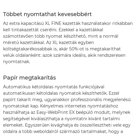
Többet nyomtathat kevesebbért
Az extra kapacitású XL FINE kazetták használatakor ritkábban
kell tintakazettát cserélni. Ezekkel a kazettákkal
számottevően több nyomat készíthető, mint a normál
méretű kazettákkal. Az XL kazetták egyben
költségtakarékosabbak is, akár 50%-ot is megtakaríthat
velük oldalanként: azok számára ideális, akik rendszeresen
nyomtatnak.
Papír megtakarítás
Automatikus kétoldalas nyomtatás funkciójával
automatikusan kétoldalas nyomatok készíthetők. Ezzel
papírt takarít meg, ugyanakkor professzionális megjelenésű
nyomatokat kap. Kényelmes internetes nyomtatáshoz
használhatja az Easy-WebPrint EX beépülő modult, melynek
segítségével kiválaszthatja a nyomtatni kívánt tartalmi
elemeket. Egyszerűen kivághatja és összeillesztheti vele egy
oldalra a több weboldalról származó tartalmakat, hogy a