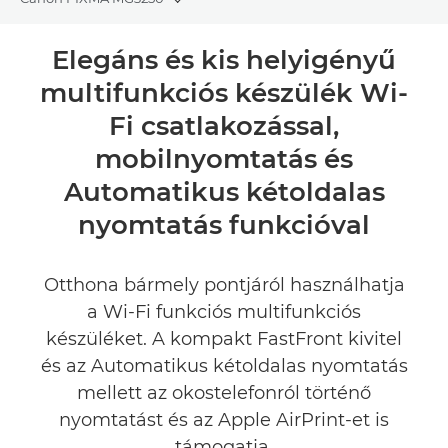
Toggle breadcrumbs
Áttekintés
Elegáns és kis helyigényű
multifunkciós készülék Wi-
Műszaki adatok
Fi csatlakozással,
Értékelések
mobilnyomtatás és
Automatikus kétoldalas
Támogatás
nyomtatás funkcióval
TINTA VÁSÁRLÁSA
Otthona bármely pontjáról használhatja
a Wi-Fi funkciós multifunkciós
készüléket. A kompakt FastFront kivitel
és az Automatikus kétoldalas nyomtatás
mellett az okostelefonról történő
nyomtatást és az Apple AirPrint-et is
támogatja.