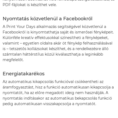
PDF-fájlokat is készíthet vele.
Nyomtatás közvetlenül a Facebookról
A Print Your Days alkalmazás segítségével közvetlenül a
Facebookról is kinyomtathatja saját és ismerősei fényképeit.
Különféle kreatív effektusokkal színesítheti a fényképeket,
valamint – egyetlen oldalra akár öt fénykép felhasználásával
is – tetszetős kollázsokat készíthet, és a rendelkezésre álló
számtalan háttérstílus közül kiválaszthatja a leginkább
megfelelőt.
Energiatakarékos
Az automatikus kikapcsolás funkcióval csökkentheti az
áramfogyasztást, hisz a funkció automatikusan kikapcsolja a
nyomtatót, ha az előre megadott ideig nem használják. A
nyomtatás indításakor az automatikus bekapcsolás funkció
pedig automatikusan visszakapcsolja a nyomtatót.