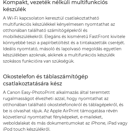
Kompakt, vezeték nélküli multifunkciós
készülék
A Wi-Fi kapcsolaton keresztül csatlakoztatható
multifunkciós készülékkel kényelmesen nyomtathat az
otthonában található számítógépekről és
mobilkészülékekről. Elegáns és kisméretű FastFront kivitele
könnyebbé teszi a papírbetöltést és a tintakazetták cseréjét.
Ideális nyomtató, másoló és lapolvasó megoldás egyetlen
készülékben azoknak, akiknek a multifunkciós készülék
szokásos funkcióira van szükségük.
Okostelefon és táblaszámítógép
csatlakoztatására kész
A Canon Easy-PhotoPrint alkalmazás által teremtett
rugalmasságot élvezheti azzal, hogy nyomtathat az
otthonában található okostelefonokról és táblagépekről, és
be is olvashat rájuk. Az Apple AirPrint támogatása révén
közvetlenül nyomtathat fényképeket, e-maileket,
weboldalakat és más dokumentumokat az iPhone, iPad vagy
iPod touch készülékről.