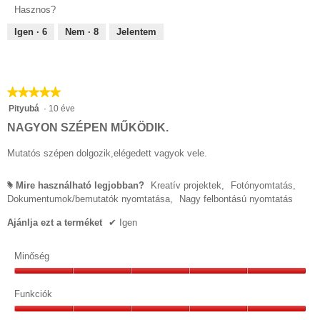
e
z
Hasznos?
l
.
é
l
Igen ·
6
Nem ·
8
Jelentem
d
1
a
p
/
a
g
5
n
.
e
c
★★★★★
★★★★★
l
s
5/5
Pityubá
·
10 éve
t
csillag.
i
NAGYON SZÉPEN MŰKÖDIK.
.
l
Mutatós szépen dolgozik,elégedett vagyok vele.
l
a
Mire használható legjobban?
Kreatív projektek,
Fotónyomtatás,
#
g
Dokumentumok/bemutatók nyomtatása,
Nagy felbontású nyomtatás
.
Ajánlja ezt a terméket
✔
Igen
Minőség
Minőség,
5/5
Funkciók
Funkciók,