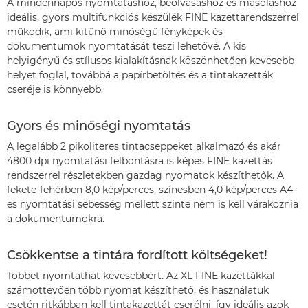
A mindennapos nyomtatáshoz, beolvasáshoz és másoláshoz
ideális, gyors multifunkciós készülék FINE kazettarendszerrel
működik, ami kitűnő minőségű fényképek és
dokumentumok nyomtatását teszi lehetővé. A kis
helyigényű és stílusos kialakításnak köszönhetően kevesebb
helyet foglal, továbbá a papírbetöltés és a tintakazetták
cseréje is könnyebb.
Gyors és minőségi nyomtatás
A legalább 2 pikoliteres tintacseppeket alkalmazó és akár
4800 dpi nyomtatási felbontásra is képes FINE kazettás
rendszerrel részletekben gazdag nyomatok készíthetők. A
fekete-fehérben 8,0 kép/perces, színesben 4,0 kép/perces A4-
es nyomtatási sebesség mellett szinte nem is kell várakoznia
a dokumentumokra.
Csökkentse a tintára fordított költségeket!
Többet nyomtathat kevesebbért. Az XL FINE kazettákkal
számottevően több nyomat készíthető, és használatuk
esetén ritkábban kell tintakazettát cserélni, így ideális azok