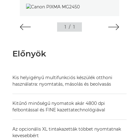
1
/
1
Előnyök
Kis helyigényű multifunkciós készülék otthoni
használatra: nyomtatás, másolás és beolvasás
Kitűnő minőségű nyomatok akár 4800 dpi
felbontással és FINE kazettatechnológiával
Az opcionális XL tintakazetták többet nyomtatnak
kevesebbért