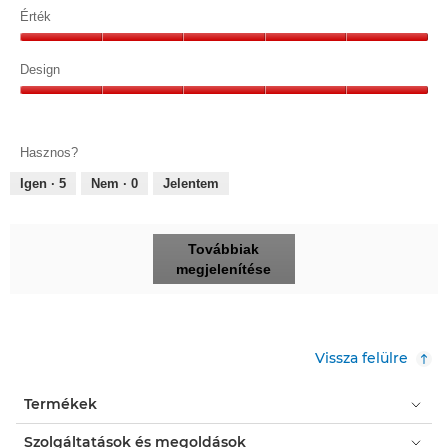
5/5
Érték
Érték,
5/5
Design
Design,
5/5
Hasznos?
Igen ·
5
Nem ·
0
Jelentem
Továbbiak
megjelenítése
Vissza felülre
Termékek
Szolgáltatások és megoldások