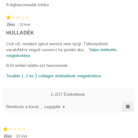
v
A leghasznosabb kritika
ő
e
l
:
★★★★★
★★★★★
e
P
1/5
Zééz
·
10 éve
t
i
csillag.
m
É
HULLADÉK
t
e
r
g
y
Csili vili, mindent ígér,d semmit nem nyújt. Túlbonyolított
t
f
vacakAkkor vegyél cannon-t ha gondot aka…
Teljes értékelés
u
o
é
megtekintése
E
b
g
z
k
6/14 ember találta ezt hasznosnak
á
n
a
e
y
m
.
További 1, 2 és 3 csillagos értékelések megtekintése
l
i
ű
É
t
ő
v
r
n
e
:
1–2/17 Értékelések
i
t
l
Z
e
e
é
≡
é
Menü
Rendezés a következő szerint::
Legújabb
g
▼
t
k
A
y
é
m
köve
e
m
e
gom
z
o
l
katt
g
.
★★★★★
★★★★★
frissí
d
f
é
az
1/5
É
Zééz
·
10 éve
á
o