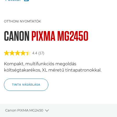
OTTHONI NYOMTATÓK
CANON
PIXMA MG2450
4.4
(17)
Kompakt, multifunkciós megoldás
költségtakarékos, XL méretű tintapatronokkal.
TINTA VÁSÁRLÁSA
Canon PIXMA MG2450
Toggle breadcrumbs