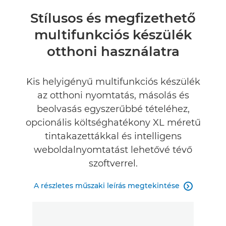
Áttekintés
Stílusos és megfizethető
multifunkciós készülék
Műszaki adatok
otthoni használatra
Értékelések
Kis helyigényű multifunkciós készülék
Támogatás
az otthoni nyomtatás, másolás és
beolvasás egyszerűbbé tételéhez,
TINTA VÁSÁRLÁSA
opcionális költséghatékony XL méretű
tintakazettákkal és intelligens
weboldalnyomtatást lehetővé tévő
szoftverrel.
A részletes műszaki leírás megtekintése
