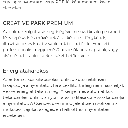
egy lapra nyomtatni vagy PDF-fájlként menteni kívánt
elemeket.
CREATIVE PARK PREMIUM
Az online szolgáltatás segítségével nemzetközileg elismert
fényképészek és művészek által készített fényképek,
illusztrációk és kreatív sablonok tölthetők le. Emellett
professzionális megjelenésű üdvözlőlapok, naptárak, vagy
akár térbeli papírdíszek is készíthetőek vele.
Energiatakarékos
Az automatikus kikapcsolás funkció automatikusan
kikapcsolja a nyomtatót, ha a beállított ideig nem használják
– ezzel energiát takarít meg. A kényelmes automatikus
bekapcsolás funkció a nyomtatás indításakor visszakapcsolja
a nyomtatót. A Csendes üzemmód jelentősen csökkenti a
működési zajokat az egészen halk otthoni nyomtatás
érdekében.