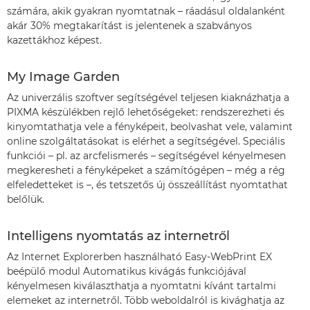
számára, akik gyakran nyomtatnak – ráadásul oldalanként
akár 30% megtakarítást is jelentenek a szabványos
kazettákhoz képest.
My Image Garden
Az univerzális szoftver segítségével teljesen kiaknázhatja a
PIXMA készülékben rejlő lehetőségeket: rendszerezheti és
kinyomtathatja vele a fényképeit, beolvashat vele, valamint
online szolgáltatásokat is elérhet a segítségével. Speciális
funkciói – pl. az arcfelismerés – segítségével kényelmesen
megkeresheti a fényképeket a számítógépen – még a rég
elfeledetteket is –, és tetszetős új összeállítást nyomtathat
belőlük.
Intelligens nyomtatás az internetről
Az Internet Explorerben használható Easy-WebPrint EX
beépülő modul Automatikus kivágás funkciójával
kényelmesen kiválaszthatja a nyomtatni kívánt tartalmi
elemeket az internetről. Több weboldalról is kivághatja az