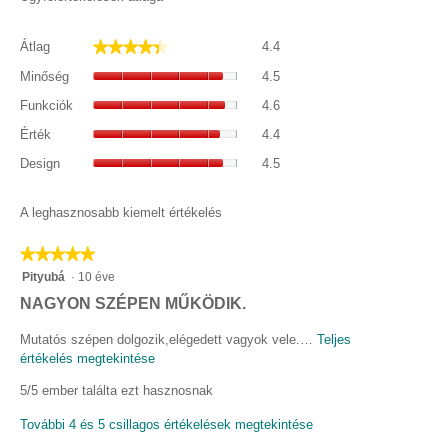
Átlag,
★★★★★
★★★★★
Átlag
4.4
átlagos
Minőség,
pontszám:
Minőség
4.5
átlagos
4.4/5.
Funkciók,
pontszám:
Funkciók
4.6
átlagos
4.5/5.
Érték,
pontszám:
Érték
4.4
átlagos
4.6/5.
Design,
pontszám:
Design
4.5
átlagos
4.4/5.
pontszám:
4.5/5.
A leghasznosabb kiemelt értékelés
★★★★★
★★★★★
5/5
Pityubá
·
10 éve
csillag.
É
NAGYON SZÉPEN MŰKÖDIK.
r
Mutatós szépen dolgozik,elégedett vagyok vele.…
Teljes
t
értékelés megtekintése
E
é
z
5/5 ember találta ezt hasznosnak
a
k
m
e
További 4 és 5 csillagos értékelések megtekintése
ű
l