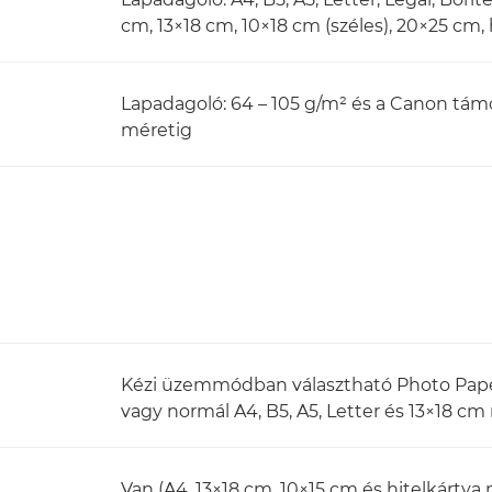
cm, 13×18 cm, 10×18 cm (széles), 20×25 cm,
Lapadagoló: 64 – 105 g/m² és a Canon tám
méretig
Kézi üzemmódban választható Photo Pape
vagy normál A4, B5, A5, Letter és 13×18 c
Van (A4, 13×18 cm, 10×15 cm és hitelkártya