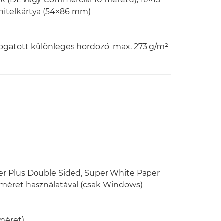
 hitelkártya (54×86 mm)
ogatott különleges hordozói max. 273 g/m²
r Plus Double Sided, Super White Paper
m méret használatával (csak Windows)
 méret)