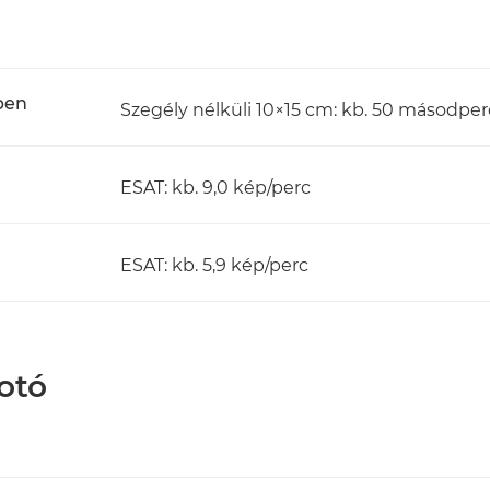
ben
Szegély nélküli 10×15 cm: kb. 50 másodperc
ESAT: kb. 9,0 kép/perc
ESAT: kb. 5,9 kép/perc
otó