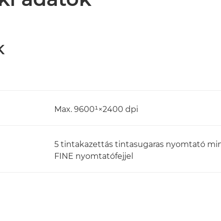
K
Max. 9600¹×2400 dpi
5 tintakazettás tintasugaras nyomtató mi
FINE nyomtatófejjel