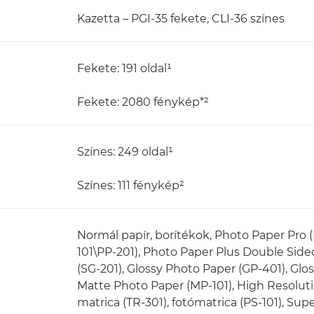
Kazetta – PGI-35 fekete, CLI-36 színes
Fekete: 191 oldal¹
Fekete: 2080 fénykép*²
Színes: 249 oldal¹
Színes: 111 fénykép²
Normál papír, borítékok, Photo Paper Pro (
101\PP-201), Photo Paper Plus Double Side
(SG-201), Glossy Photo Paper (GP-401), Glo
Matte Photo Paper (MP-101), High Resoluti
matrica (TR-301), fotómatrica (PS-101), Su