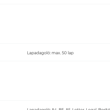
Lapadagoló: max. 50 lap
Lapadagoló: A4, B5, A5, Letter, Legal, Bor