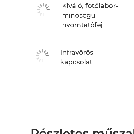
Kiváló, fotólabor-
minőségű
nyomtatófej
Infravörös
kapcsolat
Részletes műsza