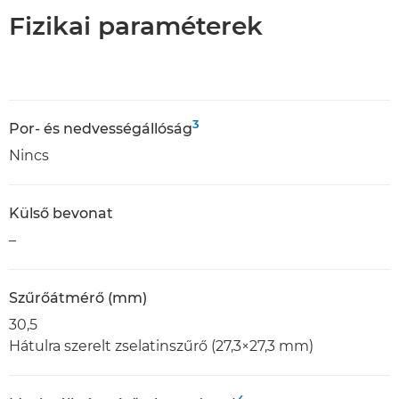
Fizikai paraméterek
3
Por- és nedvességállóság
Nincs
Külső bevonat
–
Szűrőátmérő (mm)
30,5
Hátulra szerelt zselatinszűrő (27,3×27,3 mm)