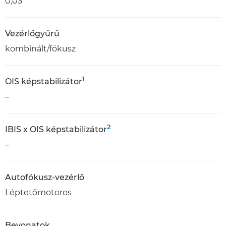
0,03
Vezérlőgyűrű
kombinált/fókusz
1
OIS képstabilizátor
–
2
IBIS x OIS képstabilizátor
–
Autofókusz-vezérlő
Léptetőmotoros
Bevonatok