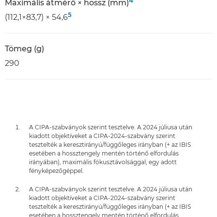
4
Maximális átmérő × hossz (mm)
5
(112,1×83,7) × 54,6
Tömeg (g)
290
A CIPA-szabványok szerint tesztelve. A 2024 júliusa után
kiadott objektíveket a CIPA-2024-szabvány szerint
tesztelték a keresztirányú/függőleges irányban (+ az IBIS
esetében a hossztengely mentén történő elfordulás
irányában), maximális fókusztávolsággal, egy adott
fényképezőgéppel.
A CIPA-szabványok szerint tesztelve. A 2024 júliusa után
kiadott objektíveket a CIPA-2024-szabvány szerint
tesztelték a keresztirányú/függőleges irányban (+ az IBIS
esetében a hossztengely mentén történő elfordulás