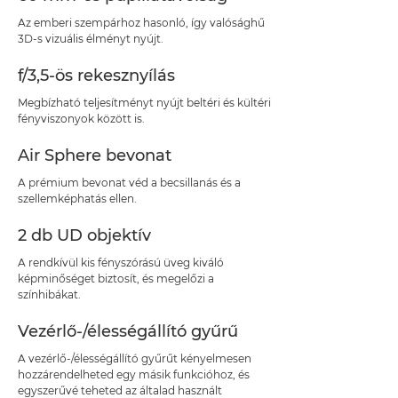
Az emberi szempárhoz hasonló, így valósághű
3D-s vizuális élményt nyújt.
f/3,5-ös rekesznyílás
Megbízható teljesítményt nyújt beltéri és kültéri
fényviszonyok között is.
Air Sphere bevonat
A prémium bevonat véd a becsillanás és a
szellemképhatás ellen.
2 db UD objektív
A rendkívül kis fényszórású üveg kiváló
képminőséget biztosít, és megelőzi a
színhibákat.
Vezérlő-/élességállító gyűrű
A vezérlő-/élességállító gyűrűt kényelmesen
hozzárendelheted egy másik funkcióhoz, és
egyszerűvé teheted az általad használt