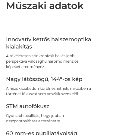
Áttekintés
Műszaki adatok
Műszaki adatok
Támogatás
Innovatív kettős halszemoptika
kialakítás
A tökéletesen szinkronizált bal és jobb
perspektíva valósághű háromdimenziós
képeket eredményez.
Nagy látószögű, 144°-os kép
A nézők szabadon körülnézhetnek, miközben a
történet fókuszát sem veszítik szem elől.
STM autofókusz
Gyorsabb beállítás, hogy jobban
összpontosíthass a történetre.
60 mm-es pupillatávolság