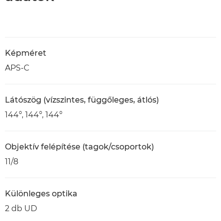
Képméret
APS-C
Látószög (vízszintes, függőleges, átlós)
144°, 144°, 144°
Objektív felépítése (tagok/csoportok)
11/8
Különleges optika
2 db UD