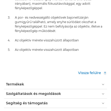
irányában), maximális fókusztávolsággal, egy adott
fényképezőgéppel.
A por- és nedvességálló objektívek bajonettzárján
gumigyűrű található, amely enyhe súrlódást okozhat a
fényképezőgéppel. Ez nem befolyásolja az objektív, illetve a
fényképezőgép működését.
Az objektív mérete visszahúzott állapotban
Az objektív mérete visszahúzott állapotban
Vissza felülre
Termékek
Szolgáltatások és megoldások
Segítség és támogatás