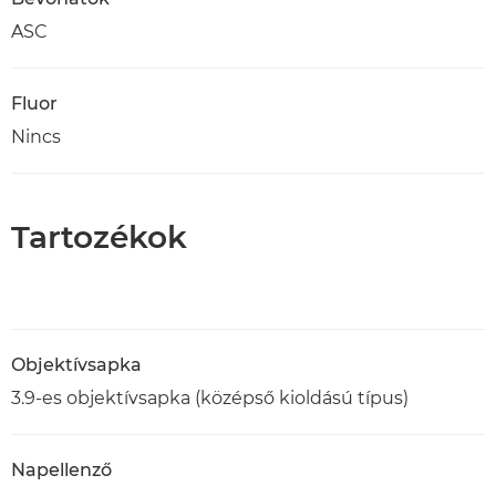
ASC
Fluor
Nincs
Tartozékok
Objektívsapka
3.9-es objektívsapka (középső kioldású típus)
Napellenző