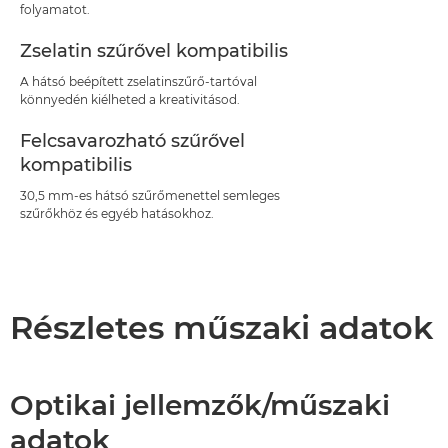
folyamatot.
Zselatin szűrővel kompatibilis
A hátsó beépített zselatinszűrő-tartóval
könnyedén kiélheted a kreativitásod.
Felcsavarozható szűrővel
kompatibilis
30,5 mm-es hátsó szűrőmenettel semleges
szűrőkhöz és egyéb hatásokhoz.
Részletes műszaki adatok
Optikai jellemzők/műszaki
adatok