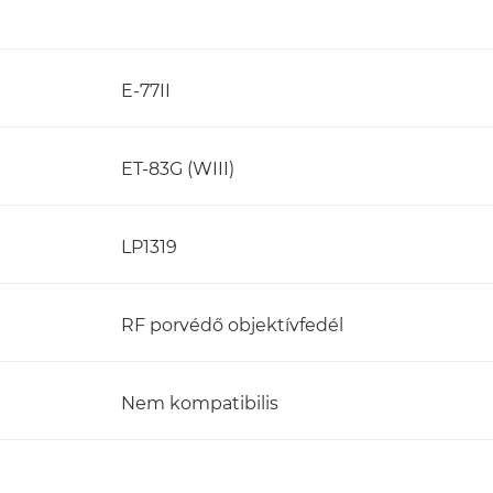
E-77II
ET-83G (WIII)
LP1319
RF porvédő objektívfedél
Nem kompatibilis