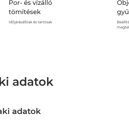
Por- és vízálló
Obj
tömítések
gyű
Időjárásállóak és tartósak
Beállí
megtek
ki adatok
aki adatok