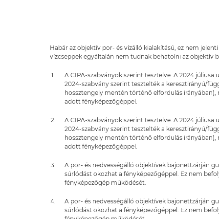
Habár az objektív por- és vízálló kialakítású, ez nem jelent
vízcseppek egyáltalán nem tudnak behatolni az objektív b
A CIPA-szabványok szerint tesztelve. A 2024 júliusa 
2024-szabvány szerint tesztelték a keresztirányú/füg
hossztengely mentén történő elfordulás irányában), 
adott fényképezőgéppel.
A CIPA-szabványok szerint tesztelve. A 2024 júliusa 
2024-szabvány szerint tesztelték a keresztirányú/füg
hossztengely mentén történő elfordulás irányában), 
adott fényképezőgéppel.
A por- és nedvességálló objektívek bajonettzárján g
súrlódást okozhat a fényképezőgéppel. Ez nem befolyás
fényképezőgép működését.
A por- és nedvességálló objektívek bajonettzárján g
súrlódást okozhat a fényképezőgéppel. Ez nem befolyás
fényképezőgép működését.