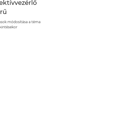
ektívvezérlő
rű
tások módosítása a téma
intésekor