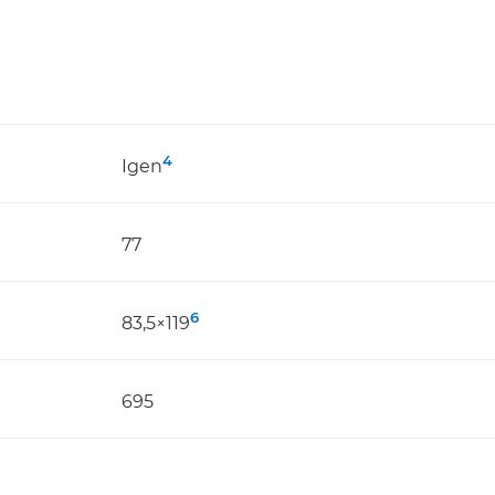
4
Igen
77
6
83,5×119
695