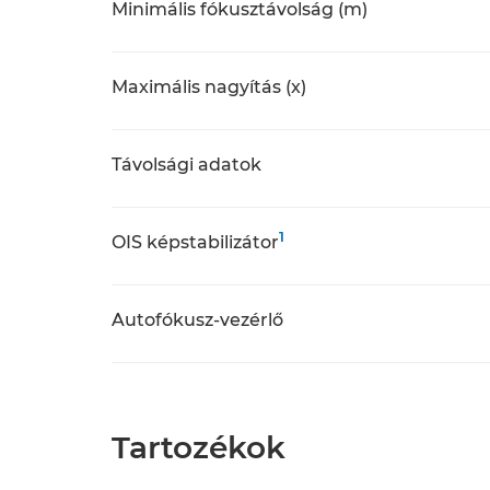
Minimális fókusztávolság (m)
Maximális nagyítás (x)
Távolsági adatok
1
OIS képstabilizátor
Autofókusz-vezérlő
Tartozékok