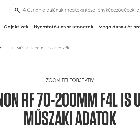
Objektívek
Nyomtatók és szkennerek
Megoldások és szo
Canon RF 70-200mm F4L IS USM – RF-objektívek
Műszaki adatok és jellemzők – Canon RF 70-200mm F4L IS USM – RF-objektívek
ZOOM TELEOBJEKTÍV
NON RF 70-200MM F4L IS 
MŰSZAKI ADATOK