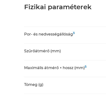
Fizikai paraméterek
3
Por- és nedvességállóság
Szűrőátmérő (mm)
5
Maximális átmérő × hossz (mm)
Tömeg (g)