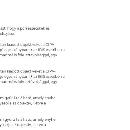
i azt, hogy a porrészecskék és
elsejébe.
után kiadott objektíveket a CIPA-
gőleges irányban (+ az IBIS esetében a
maximális fókusztávolsággal, egy
után kiadott objektíveket a CIPA-
gőleges irányban (+ az IBIS esetében a
maximális fókusztávolsággal, egy
umigyűrű található, amely enyhe
olja az objektív, illetve a
umigyűrű található, amely enyhe
olja az objektív, illetve a