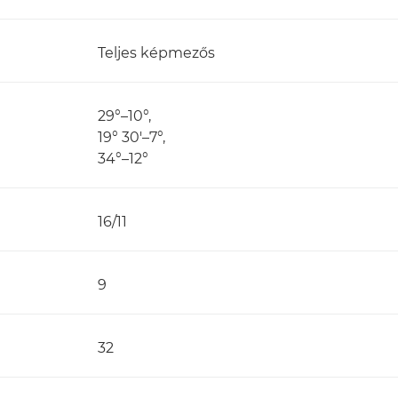
Teljes képmezős
29°–10°,
19° 30'–7°,
34°–12°
16/11
9
32