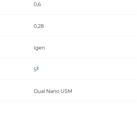
0,6
0,28
Igen
2
5
Dual Nano USM