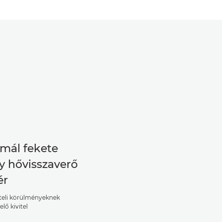
mál fekete
y hővisszaverő
ér
ételi körülményeknek
lő kivitel