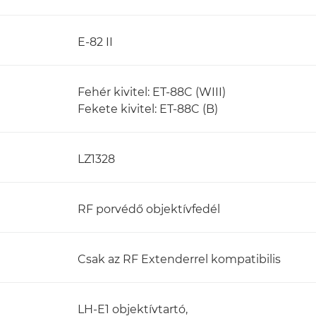
E-82 II
Fehér kivitel: ET-88C (WIII)
Fekete kivitel: ET-88C (B)
LZ1328
RF porvédő objektívfedél
Csak az RF Extenderrel kompatibilis
LH-E1 objektívtartó,