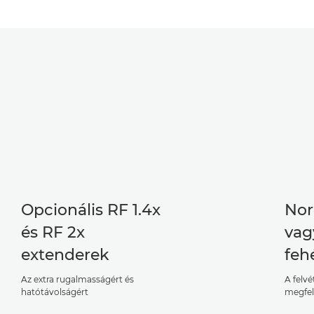
Opcionális RF 1.4x
Nor
és RF 2x
vag
extenderek
feh
Az extra rugalmasságért és
A felv
hatótávolságért
megfele