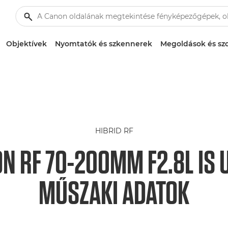
Objektívek
Nyomtatók és szkennerek
Megoldások és szo
HIBRID RF
N RF 70-200MM F2.8L IS 
MŰSZAKI ADATOK