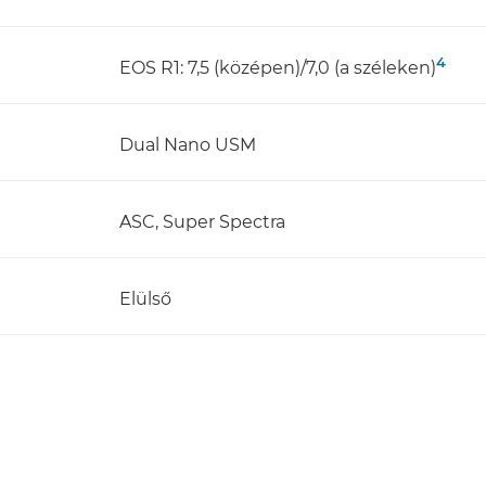
4
EOS R1: 7,5 (középen)/7,0 (a széleken)
Dual Nano USM
ASC, Super Spectra
Elülső