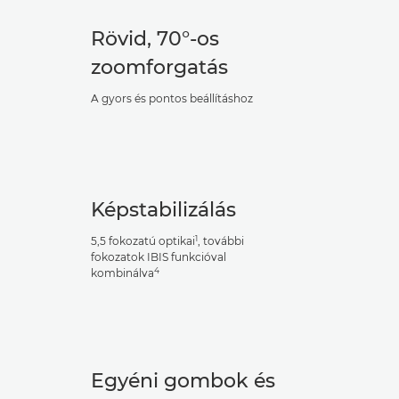
Rövid, 70°-os
zoomforgatás
A gyors és pontos beállításhoz
Képstabilizálás
1
5,5 fokozatú optikai
, további
fokozatok IBIS funkcióval
4
kombinálva
Egyéni gombok és