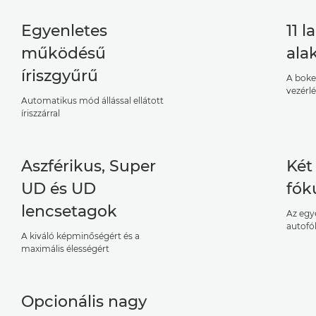
Egyenletes
11 l
működésű
ala
íriszgyűrű
A boke
vezérl
Automatikus mód állással ellátott
íriszzárral
Aszférikus, Super
Két
UD és UD
fók
lencsetagok
Az egye
autofó
A kiváló képminőségért és a
maximális élességért
Opcionális nagy