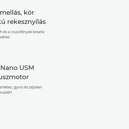
amellás, kör
kú rekesznyílás
h és a csúcsfények kreatív
éséhez
 Nano USM
uszmotor
nletes, gyors és zajtalan
kuszért