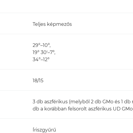
Teljes képmezős
29°–10°,
19° 30'–7°,
34°–12°
18/15
3 db aszférikus (melyből 2 db GMo és 1 db 
db a korábban felsorolt aszférikus UD GMo
Íriszgyűrű