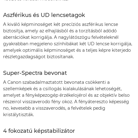
Aszférikus és UD lencsetagok
A kiváló képminoséget két precíziós aszférikus lencse
biztosítja, amely az elhajlásból és a torzításból adódó
aberrációkat korrigálja. A nagylátószögu felvételeknél
gyakrabban megjeleno színhibákat két UD lencse korrigálja,
amelyek optimális képminoséget és a teljes képre kiterjedo
részletgazdagságot biztosítanak.
Super-Spectra bevonat
A Canon szabadalmaztatott bevonata csökkenti a
szellemképek és a csillogás kialakulásának lehetoségét,
amelyet a fényképezogép érzékelojérol és az objektív belso
részeirol visszaverodo fény okoz. A fényátereszto képesség
no, kevesebb a visszaverodés, a felvételek pedig
kristálytiszták.
4 fokozatú képstabilizátor