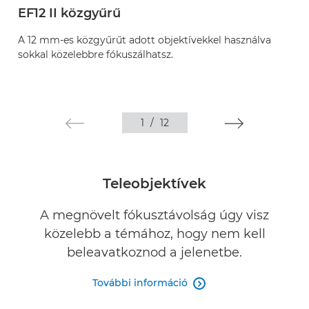
EF12 II közgyűrű
A 12 mm-es közgyűrűt adott objektívekkel használva
sokkal közelebbre fókuszálhatsz.
1
/
12
Teleobjektívek
A megnövelt fókusztávolság úgy visz
közelebb a témához, hogy nem kell
beleavatkoznod a jelenetbe.
További információ
