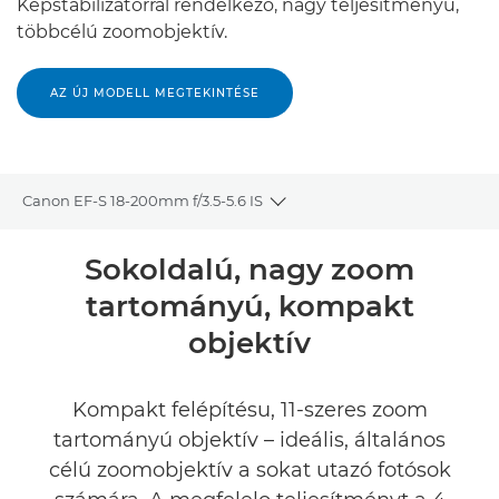
Képstabilizátorral rendelkező, nagy teljesítményű,
többcélú zoomobjektív.
AZ ÚJ MODELL MEGTEKINTÉSE
Canon EF-S 18-200mm f/3.5-5.6 IS
Toggle breadcrumbs
Áttekintés
Sokoldalú, nagy zoom
tartományú, kompakt
Műszaki adatok
objektív
Kompakt felépítésu, 11-szeres zoom
tartományú objektív – ideális, általános
célú zoomobjektív a sokat utazó fotósok