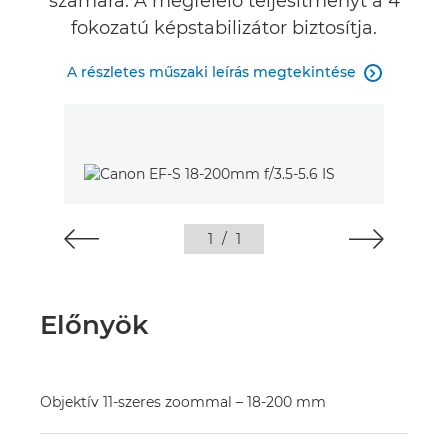
számára. A megfelelo teljesítményt a 4
fokozatú képstabilizátor biztosítja.
A részletes műszaki leírás megtekintése

1
/
1
Előnyök
Objektív 11-szeres zoommal – 18-200 mm