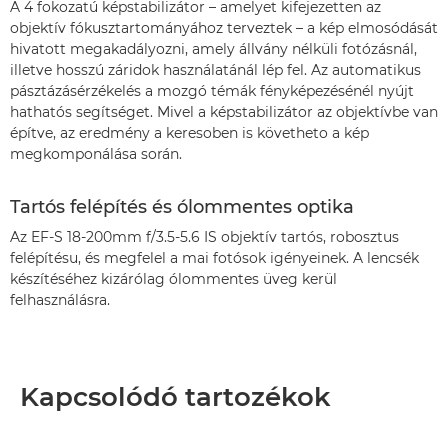
A 4 fokozatú képstabilizátor – amelyet kifejezetten az
objektív fókusztartományához terveztek – a kép elmosódását
hivatott megakadályozni, amely állvány nélküli fotózásnál,
illetve hosszú záridok használatánál lép fel. Az automatikus
pásztázásérzékelés a mozgó témák fényképezésénél nyújt
hathatós segítséget. Mivel a képstabilizátor az objektívbe van
építve, az eredmény a keresoben is követheto a kép
megkomponálása során.
Tartós felépítés és ólommentes optika
Az EF-S 18-200mm f/3.5-5.6 IS objektív tartós, robosztus
felépítésu, és megfelel a mai fotósok igényeinek. A lencsék
készítéséhez kizárólag ólommentes üveg kerül
felhasználásra.
Kapcsolódó tartozékok