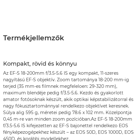
Termékjellemzők
Kompakt, rövid és könnyu
Az EF-S 18-200mm f/3.5-5.6 IS egy kompakt, 11-szeres
nagyítású EF-S objektív. Zoom tartománya 18-200 mm-ig
terjed (35 mm-es filmnek megfeleloen: 29-320 mm),
maximum blendéje pedig f/3.5-5.6. Kezdo és gyakorlott
amator fotósoknak készült, akik optikai képstabilizátorral és
nagy fókusztartománnyal rendelkezo objektívet keresnek.
Súlya alig 595 g, méretei pedig 78.6 x 102 mm. Közelpontja
0,45 m-re van minden zoom pozícióban.Az EF-S 18-200mm
f/3.5-5.6 IS kifejezetten az EF-S bajonettel rendelkezo EOS
fényképezogépekhez készült – az EOS 50D, EOS 1000D, EOS
450D, és korábbi modellekhez.