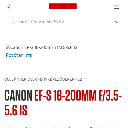
Canon Logo, back to ho
Canon EF-S 18-200mm f/3.5-5.6 IS - Lenses - Camera & Photo lenses
Váltá
Canon
Canon Kamera Objektívek
Fotótár

OBJEKTÍVEK DSLR FÉNYKÉPEZŐGÉPEKHEZ
CANON
EF-S 18-200MM F/3.5-
5.6 IS