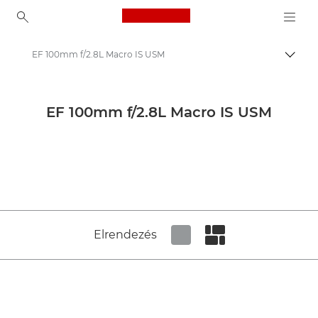
Canon Logo, back to ho
EF 100mm f/2.8L Macro IS USM
Váltá
Canon
Canon Kamera Objektívek
EF 100mm f/2.8L Macro IS USM
Canon EF 100mm f/2.8L Macro IS USM - Lenses - Camera & Photo lenses
Elrendezés
Set tiled view
Set masonry view