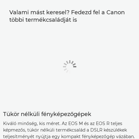
egy
modális
Valami mást keresel? Fedezd fel a Canon
párbeszédpanelt.
többi termékcsaládját is
Tükör nélküli fényképezőgépek
Kiváló minőség, kis méret. Az EOS M és az EOS R teljes
képmezős, tükör nélküli termékcsalád a DSLR készülékek
teljesítményét nyújtja egy kompakt fényképezőgép vázában.