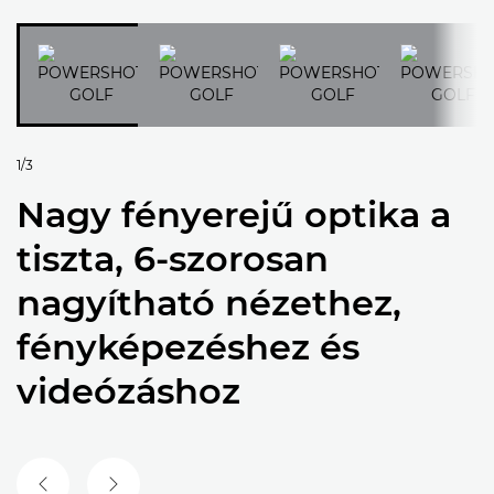
1/3
Nagy fényerejű optika a
tiszta, 6-szorosan
nagyítható nézethez,
fényképezéshez és
videózáshoz
ELŐZŐ DIA
KÖVETKEZŐ DIA