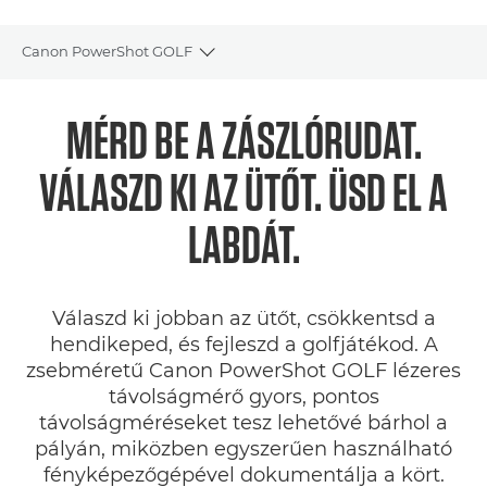
Canon PowerShot GOLF
Toggle breadcrumbs
Áttekintés
MÉRD BE A ZÁSZLÓRUDAT.
Műszaki adatok
VÁLASZD KI AZ ÜTŐT. ÜSD EL A
Értékelések
LABDÁT.
Támogatás
Válaszd ki jobban az ütőt, csökkentsd a
hendikeped, és fejleszd a golfjátékod. A
zsebméretű Canon PowerShot GOLF lézeres
távolságmérő gyors, pontos
távolságméréseket tesz lehetővé bárhol a
pályán, miközben egyszerűen használható
fényképezőgépével dokumentálja a kört.