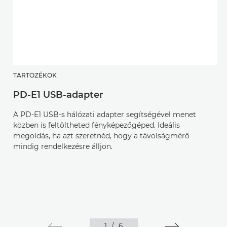
TARTOZÉKOK
PD-E1 USB-adapter
A PD-E1 USB-s hálózati adapter segítségével menet
közben is feltöltheted fényképezőgéped. Ideális
megoldás, ha azt szeretnéd, hogy a távolságmérő
mindig rendelkezésre álljon.
1
/
6