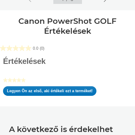
Canon PowerShot GOLF
Értékelések
0.0
(0)
0.0
az
Értékelések
elérhető
5
csillagból.
★★★★★
Nincs
Legyen Ön az első, aki értékeli ezt a terméket!
értékelési
.
pontszám
Ez
a
művelet
meg
fog
A következő is érdekelhet
nyitni