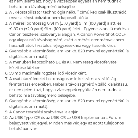
ez nem jelenti azt, hogy a vízcseppek egyáltalán nem tudnak
behatolni a távolságmérő belsejébe.
A „Képstabilizátor technológia nélkül” című kép csak illusztráció,
mivel a képstabilizátor nem kapcsolható ki.
A mérési pontosság 0,91 m (±1,0 yard) 91 m (100 yard) alatt, és
±1,83 m (±2,0 yard) 91 m (100 yard) felett. Egyenes vonalú mérés a
Canon tesztelési szabványai alapján. A Canon PowerShot GOLF
egy alapszintű távolságmérő, ezért a mérési eredmények nem
használhatók hivatalos feljegyzésekhez vagy hasonlókhoz.
Gyengébb a képminőség, amikor kb. 820 mm-rel egyenértékű (a
digitális zoom miatt).
A menüben kapcsolható BE és KI. Nem rezeg videofelvétel
készítése közben.
59 mp maximális rögzítési idő videónként.
A csatlakozófedelet biztonságosan le kell zárni a vízállóság
fenntartása érdekében. Habár a távolságmérő vízálló kialakítású,
ez nem jelenti azt, hogy a vízcseppek egyáltalán nem tudnak
behatolni a távolságmérő belsejébe.
Gyengébb a képminőség, amikor kb. 820 mm-rel egyenértékű (a
digitális zoom miatt).
A Canon tesztelési szabványai alapján.
Az USB Type-C® és az USB-C® az USB Implementers Forum
bejegyzett védjegyei. Minden más védjegy az adott tulajdonos
birtokában van.