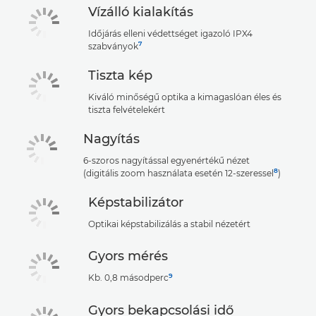
Vízálló kialakítás
Időjárás elleni védettséget igazoló IPX4
7
szabványok
Tiszta kép
Kiváló minőségű optika a kimagaslóan éles és
tiszta felvételekért
Nagyítás
6-szoros nagyítással egyenértékű nézet
8
(digitális zoom használata esetén 12-szeressel
)
Képstabilizátor
Optikai képstabilizálás a stabil nézetért
Gyors mérés
9
Kb. 0,8 másodperc
Gyors bekapcsolási idő