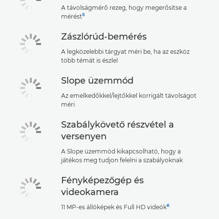
A távolságmérő rezeg, hogy megerősítse a
5
mérést
Zászlórúd-bemérés
A legközelebbi tárgyat méri be, ha az eszköz
több témát is észlel
Slope üzemmód
Az emelkedőkkel/lejtőkkel korrigált távolságot
méri
Szabálykövető részvétel a
versenyen
A Slope üzemmód kikapcsolható, hogy a
játékos meg tudjon felelni a szabályoknak
Fényképezőgép és
videokamera
6
11 MP-es állóképek és Full HD videók