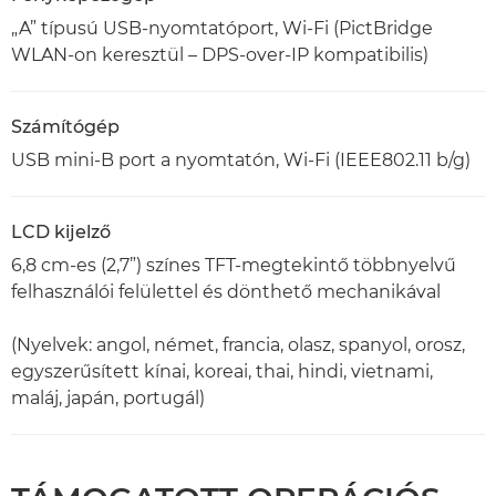
„A” típusú USB-nyomtatóport, Wi-Fi (PictBridge
WLAN-on keresztül – DPS-over-IP kompatibilis)
Számítógép
USB mini-B port a nyomtatón, Wi-Fi (IEEE802.11 b/g)
LCD kijelző
6,8 cm-es (2,7”) színes TFT-megtekintő többnyelvű
felhasználói felülettel és dönthető mechanikával
(Nyelvek: angol, német, francia, olasz, spanyol, orosz,
egyszerűsített kínai, koreai, thai, hindi, vietnami,
maláj, japán, portugál)