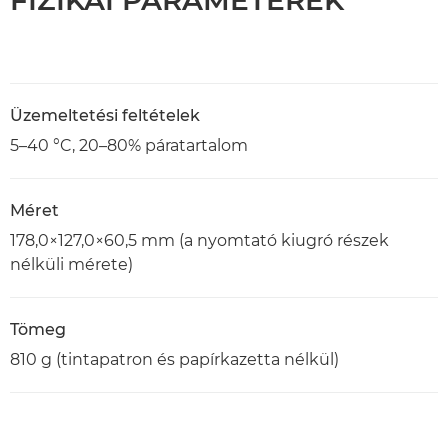
FIZIKAI PARAMÉTEREK
Üzemeltetési feltételek
5–40 °C, 20–80% páratartalom
Méret
178,0×127,0×60,5 mm (a nyomtató kiugró részek
nélküli mérete)
Tömeg
810 g (tintapatron és papírkazetta nélkül)