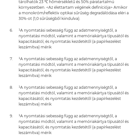
tárolhatók 23 ℃ hőmérsékletű és 50% páratartalmú
környezetben. <Az élettartam végének definíciója> Amikor
a monokróm/reflektív optikai sűrűség degradálódása eléri a
30%-ot (1,0 sűrűségből kiindulva).
¹A nyomtatási sebesség függ az adatmennyiségtől, a
nyomtatási módtól, valamint a memóriakártya típusától és
kapacitásától, és nyomtatás kezdetétől (a papírkezelést
leszámítva) mérik
¹A nyomtatási sebesség függ az adatmennyiségtől, a
nyomtatási módtól, valamint a memóriakártya típusától és
kapacitásától, és nyomtatás kezdetétől (a papírkezelést
leszámítva) mérik
¹A nyomtatási sebesség függ az adatmennyiségtől, a
nyomtatási módtól, valamint a memóriakártya típusától és
kapacitásától, és nyomtatás kezdetétől (a papírkezelést
leszámítva) mérik
¹A nyomtatási sebesség függ az adatmennyiségtől, a
nyomtatási módtól, valamint a memóriakártya típusától és
kapacitásától, és nyomtatás kezdetétől (a papírkezelést
leszámítva) mérik