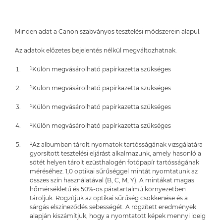
Minden adat a Canon szabványos tesztelési módszerein alapul.
Az adatok előzetes bejelentés nélkül megváltozhatnak.
¹Külön megvásárolható papírkazetta szükséges
¹Külön megvásárolható papírkazetta szükséges
¹Külön megvásárolható papírkazetta szükséges
¹Külön megvásárolható papírkazetta szükséges
¹Az albumban tárolt nyomatok tartósságának vizsgálatára
gyorsított tesztelési eljárást alkalmazunk, amely hasonló a
sötét helyen tárolt ezüsthalogén fotópapír tartósságának
méréséhez. 1,0 optikai sűrűséggel mintát nyomtatunk az
összes szín használatával (B, C, M, Y). A mintákat magas
hőmérsékletű és 50%-os páratartalmú környezetben
tároljuk. Rögzítjük az optikai sűrűség csökkenése és a
sárgás elszíneződés sebességét. A rögzített eredmények
alapján kiszámítjuk, hogy a nyomtatott képek mennyi ideig