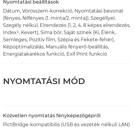
Nyomtatási beállítások
Dátum, Vörösszem-korrekció, Nyomtatási bevonat
(fényes, félfényes (1. minta/2. minta)), Szegéllyel,
Szegély nélkül, Elrendezés (1, 2, 4, 8 képes elrendezés,
Index¹, Kevert), Sima bőr, Saját színek (Ki, Élénk,
Semleges, Pozitív film, Szépia és Fekete-fehér),
Képoptimalizálás, Manuális fényerő-beállítás,
Energiatakarékos funkció, Exif Print funkció
NYOMTATÁSI MÓD
Közvetlen nyomtatás fényképezőgépről
PictBridge-kompatibilis (USB és vezeték nélküli LAN)