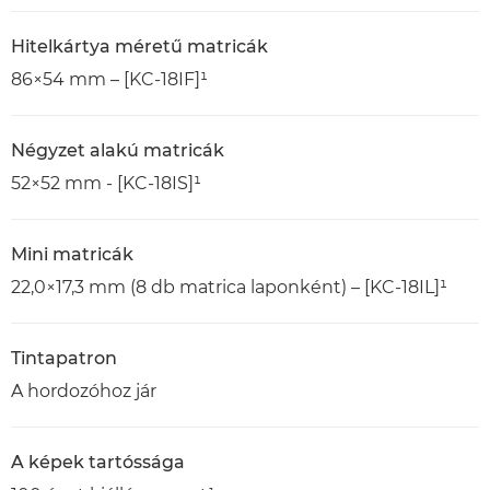
Hitelkártya méretű matricák
86×54 mm – [KC-18IF]¹
Négyzet alakú matricák
52×52 mm - [KC-18IS]¹
Mini matricák
22,0×17,3 mm (8 db matrica laponként) – [KC-18IL]¹
Tintapatron
A hordozóhoz jár
A képek tartóssága