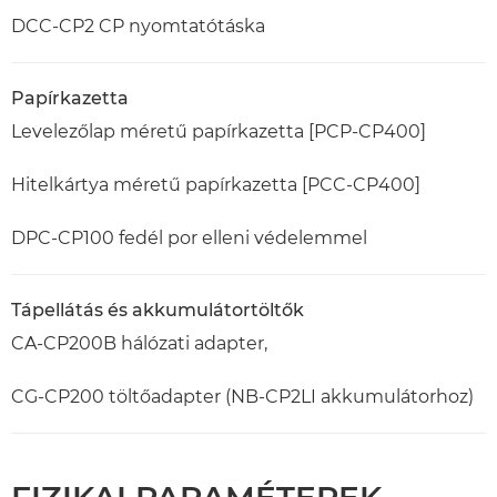
DCC-CP2 CP nyomtatótáska
Papírkazetta
Levelezőlap méretű papírkazetta [PCP-CP400]
Hitelkártya méretű papírkazetta [PCC-CP400]
DPC-CP100 fedél por elleni védelemmel
Tápellátás és akkumulátortöltők
CA-CP200B hálózati adapter,
CG-CP200 töltőadapter (NB-CP2LI akkumulátorhoz)