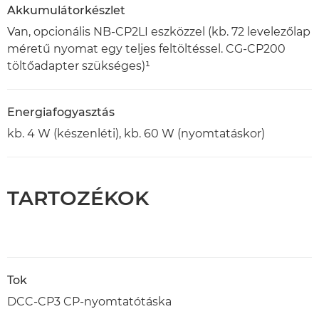
Akkumulátorkészlet
Van, opcionális NB-CP2LI eszközzel (kb. 72 levelezőlap
méretű nyomat egy teljes feltöltéssel. CG-CP200
töltőadapter szükséges)¹
Energiafogyasztás
kb. 4 W (készenléti), kb. 60 W (nyomtatáskor)
TARTOZÉKOK
Tok
DCC-CP3 CP-nyomtatótáska