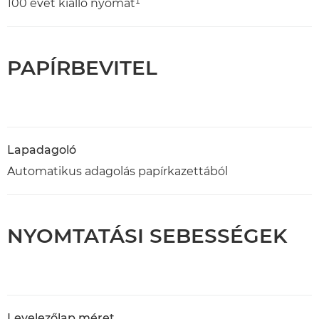
100 évet kiálló nyomat¹
PAPÍRBEVITEL
Lapadagoló
Automatikus adagolás papírkazettából
NYOMTATÁSI SEBESSÉGEK
Levelezőlap méret