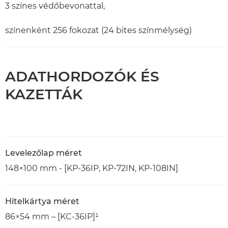
3 színes védőbevonattal,
színenként 256 fokozat (24 bites színmélység)
ADATHORDOZÓK ÉS
KAZETTÁK
Levelezőlap méret
148×100 mm - [KP-36IP, KP-72IN, KP-108IN]
Hitelkártya méret
86×54 mm – [KC-36IP]¹