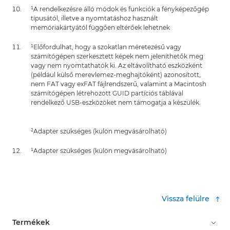
¹A rendelkezésre álló módok és funkciók a fényképezőgép
típusától, illetve a nyomtatáshoz használt
memóriakártyától függően eltérőek lehetnek
¹Előfordulhat, hogy a szokatlan méretezésű vagy
számítógépen szerkesztett képek nem jeleníthetők meg
vagy nem nyomtathatók ki. Az eltávolítható eszközként
(például külső merevlemez-meghajtóként) azonosított,
nem FAT vagy exFAT fájlrendszerű, valamint a Macintosh
számítógépen létrehozott GUID partíciós táblával
rendelkező USB-eszközöket nem támogatja a készülék.
²Adapter szükséges (külön megvásárolható)
¹Adapter szükséges (külön megvásárolható)
Vissza felülre
Termékek