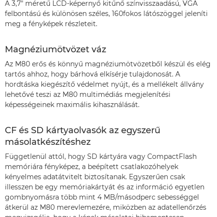
A 3,7" méretű LCD-képernyő kitűnő színvisszaadású, VGA
felbontású és különösen széles, 160fokos látószöggel jeleníti
meg a fényképek részleteit.
Magnéziumötvözet váz
Az M80 erős és könnyű magnéziumötvözetből készül és elég
tartós ahhoz, hogy bárhová elkísérje tulajdonosát. A
hordtáska kiegészítő védelmet nyújt, és a mellékelt állvány
lehetővé teszi az M80 multimédiás megjelenítési
képességeinek maximális kihasználását.
CF és SD kártyaolvasók az egyszerű
másolatkészítéshez
Függetlenül attól, hogy SD kártyára vagy CompactFlash
memóriára fényképez, a beépített csatlakozóhelyek
kényelmes adatátvitelt biztosítanak. Egyszerűen csak
illesszen be egy memóriakártyát és az információ egyetlen
gombnyomásra több mint 4 MB/másodperc sebességgel
átkerül az M80 merevlemezére, miközben az adatellenőrzés