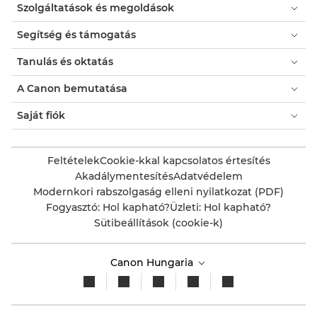
Szolgáltatások és megoldások
modális
párbeszédpanelt.
Segítség és támogatás
Tanulás és oktatás
A Canon bemutatása
Saját fiók
Feltételek
Cookie-kkal kapcsolatos értesítés
Akadálymentesítés
Adatvédelem
Modernkori rabszolgaság elleni nyilatkozat (PDF)
Fogyasztó: Hol kapható?
Üzleti: Hol kapható?
Sütibeállítások (cookie-k)
Canon Hungaria