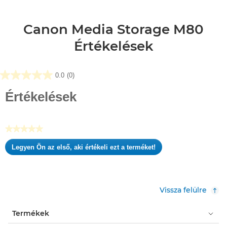
Canon Media Storage M80
Értékelések
0.0
(0)
0.0
az
Értékelések
elérhető
5
csillagból.
★★★★★
Nincs
Legyen Ön az első, aki értékeli ezt a terméket!
értékelési
.
pontszám
Ez
a
művelet
Vissza felülre
meg
fog
Termékek
nyitni
egy