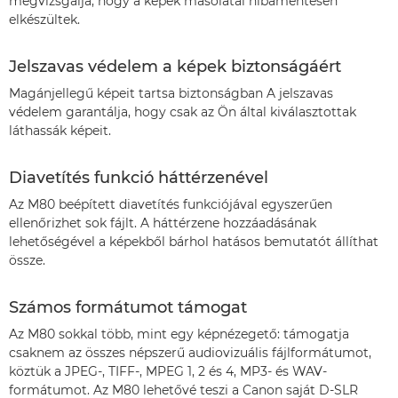
megvizsgálja, hogy a képek másolatai hibamentesen
elkészültek.
Jelszavas védelem a képek biztonságáért
Magánjellegű képeit tartsa biztonságban A jelszavas
védelem garantálja, hogy csak az Ön által kiválasztottak
láthassák képeit.
Diavetítés funkció háttérzenével
Az M80 beépített diavetítés funkciójával egyszerűen
ellenőrizhet sok fájlt. A háttérzene hozzáadásának
lehetőségével a képekből bárhol hatásos bemutatót állíthat
össze.
Számos formátumot támogat
Az M80 sokkal több, mint egy képnézegető: támogatja
csaknem az összes népszerű audiovizuális fájlformátumot,
köztük a JPEG-, TIFF-, MPEG 1, 2 és 4, MP3- és WAV-
formátumot. Az M80 lehetővé teszi a Canon saját D-SLR