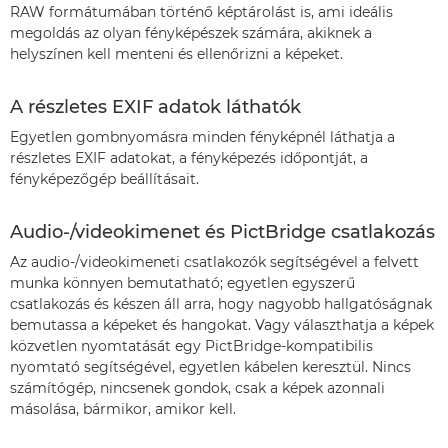
RAW formátumában történő képtárolást is, ami ideális
megoldás az olyan fényképészek számára, akiknek a
helyszínen kell menteni és ellenőrizni a képeket.
A részletes EXIF adatok láthatók
Egyetlen gombnyomásra minden fényképnél láthatja a
részletes EXIF adatokat, a fényképezés időpontját, a
fényképezőgép beállításait.
Audio-/videokimenet és PictBridge csatlakozás
Az audio-/videokimeneti csatlakozók segítségével a felvett
munka könnyen bemutatható; egyetlen egyszerű
csatlakozás és készen áll arra, hogy nagyobb hallgatóságnak
bemutassa a képeket és hangokat. Vagy választhatja a képek
közvetlen nyomtatását egy PictBridge-kompatibilis
nyomtató segítségével, egyetlen kábelen keresztül. Nincs
számítógép, nincsenek gondok, csak a képek azonnali
másolása, bármikor, amikor kell.