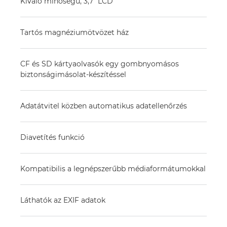
Kiváló minőségű, 3,7" LCD
Tartós magnéziumötvözet ház
CF és SD kártyaolvasók egy gombnyomásos
biztonságimásolat-készítéssel
Adatátvitel közben automatikus adatellenőrzés
Diavetítés funkció
Kompatibilis a legnépszerűbb médiaformátumokkal
Láthatók az EXIF adatok