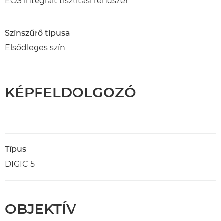
EOS integrált tisztítási rendszer
Színszűrő típusa
Elsődleges szín
KÉPFELDOLGOZÓ
Típus
DIGIC 5
OBJEKTÍV