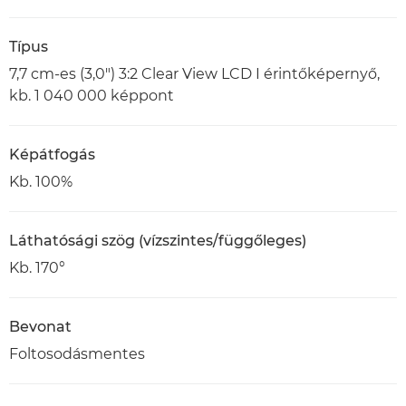
Típus
7,7 cm-es (3,0") 3:2 Clear View LCD I érintőképernyő,
kb. 1 040 000 képpont
Képátfogás
Kb. 100%
Láthatósági szög (vízszintes/függőleges)
Kb. 170°
Bevonat
Foltosodásmentes