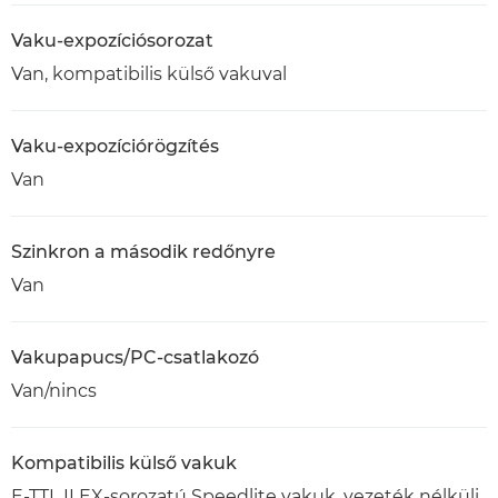
Vaku-expozíciósorozat
Van, kompatibilis külső vakuval
Vaku-expozíciórögzítés
Van
Szinkron a második redőnyre
Van
Vakupapucs/PC-csatlakozó
Van/nincs
Kompatibilis külső vakuk
E-TTL II EX-sorozatú Speedlite vakuk, vezeték nélküli,