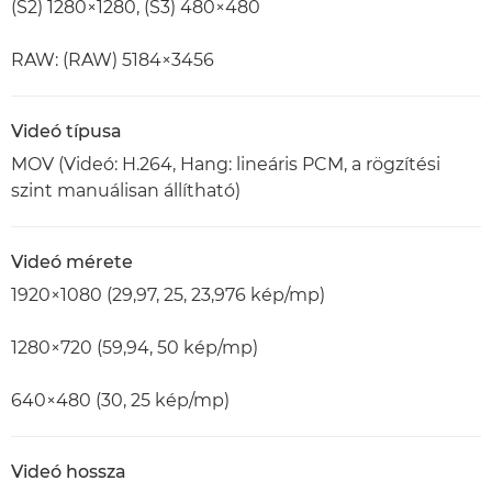
(S2) 1280×1280, (S3) 480×480
RAW: (RAW) 5184×3456
Videó típusa
MOV (Videó: H.264, Hang: lineáris PCM, a rögzítési
szint manuálisan állítható)
Videó mérete
1920×1080 (29,97, 25, 23,976 kép/mp)
1280×720 (59,94, 50 kép/mp)
640×480 (30, 25 kép/mp)
Videó hossza