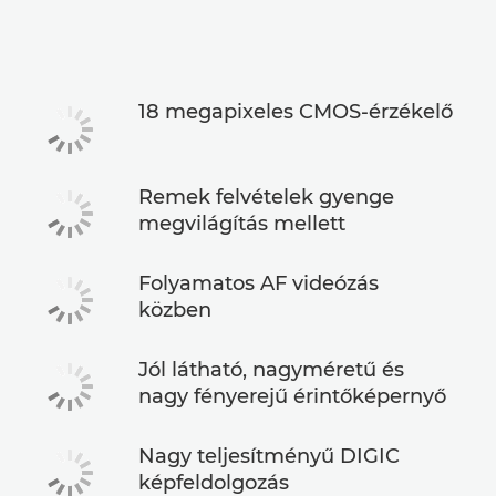
Műszaki adatok
18 megapixeles CMOS-érzékelő
Remek felvételek gyenge
megvilágítás mellett
Folyamatos AF videózás
közben
Jól látható, nagyméretű és
nagy fényerejű érintőképernyő
Nagy teljesítményű DIGIC
képfeldolgozás