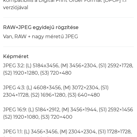
kompatibilis a Digital Print Order Format [DPOF] 1.1
verziójával
RAW+JPEG egyidejű rögzítése
Van, RAW + nagy méretű JPEG
Képméret
JPEG 3:2: (L) 5184x3456, (M) 3456×2304, (S1) 2592×1728,
(S2) 1920×1280, (S3) 720×480
JPEG 4:3: (L) 4608×3456, (M) 3072×2304, (S1)
2304×1728, (S2) 1696×1280, (S3) 640×480
JPEG 16:9: (L) 5184×2912, (M) 3456×1944, (S1) 2592×1456
(S2) 1920×1080, (S3) 720×400
JPEG 1:1: (L) 3456×3456, (M) 2304×2304, (S1) 1728×1728,