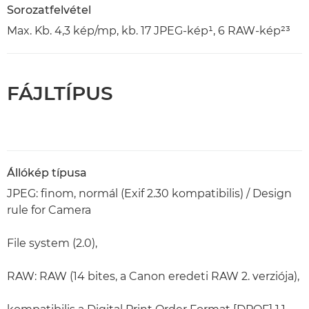
Sorozatfelvétel
Max. Kb. 4,3 kép/mp, kb. 17 JPEG-kép¹, 6 RAW-kép²³
FÁJLTÍPUS
Állókép típusa
JPEG: finom, normál (Exif 2.30 kompatibilis) / Design
rule for Camera
File system (2.0),
RAW: RAW (14 bites, a Canon eredeti RAW 2. verziója),