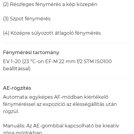
(2) Részleges fénymérés a kép közepén
(3) Szpot fénymérés
(4) Középre súlyozott átlagoló fénymérés
Fénymérési tartomány
EV 1–20 (23 °C-on EF-M 22 mm f/2 STM ISO100
beállítással)
AE-rögzítés
Automata: egyképes AF-módban kiértékelő
fényméréssel az expozíció az élességállítás után
rögzül.
Manuális: Az AE-gombbal kapcsolható be kreatív
zóna módokban.