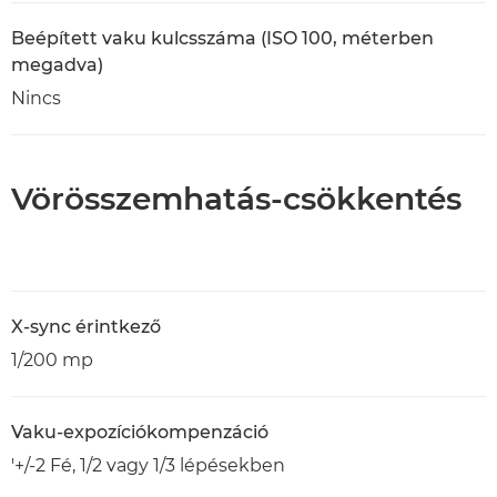
Beépített vaku kulcsszáma (ISO 100, méterben
megadva)
Nincs
Vörösszemhatás-csökkentés
X-sync érintkező
1/200 mp
Vaku-expozíciókompenzáció
'+/-2 Fé, 1/2 vagy 1/3 lépésekben