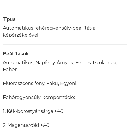
Típus
Automatikus fehéregyensúly-beállítás a
képérzékelővel
Beállítások
Automatikus, Napfény, Árnyék, Felhős, Izzólámpa,
Fehér
Fluoreszcens fény, Vaku, Egyéni.
Fehéregyensúly-kompenzáció:
1. Kék/borostyánsárga +/–9
2. Magenta/zöld +/–9