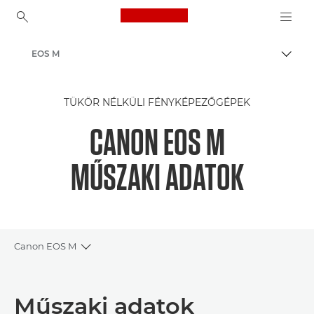
Canon Logo, back to ho
EOS M
Váltá
Canon
TÜKÖR NÉLKÜLI FÉNYKÉPEZŐGÉPEK
CANON EOS M
MŰSZAKI ADATOK
Canon EOS M
Toggle breadcrumbs
Áttekintés
Műszaki adatok