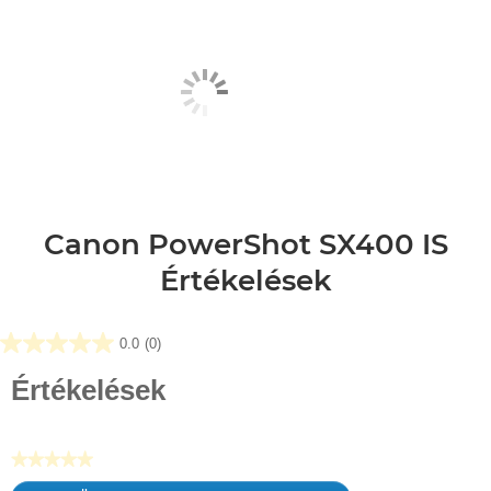
Canon PowerShot SX400 IS
Értékelések
0.0
(0)
0.0
az
Értékelések
elérhető
5
csillagból.
★★★★★
Nincs