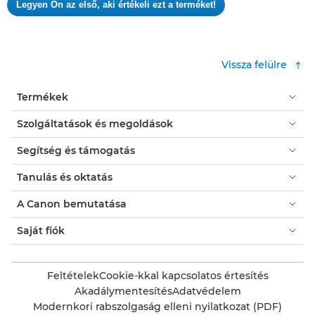
Legyen Ön az első, aki értékeli ezt a terméket!
értékelési
.
pontszám
Ez
a
művelet
Vissza felülre
meg
fog
Termékek
nyitni
egy
Szolgáltatások és megoldások
modális
párbeszédpanelt.
Segítség és támogatás
Tanulás és oktatás
A Canon bemutatása
Saját fiók
Feltételek
Cookie-kkal kapcsolatos értesítés
Akadálymentesítés
Adatvédelem
Modernkori rabszolgaság elleni nyilatkozat (PDF)