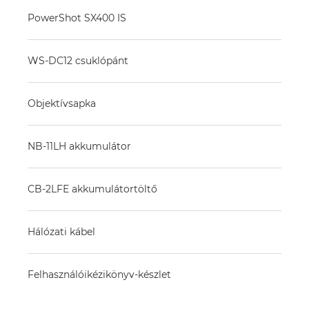
PowerShot SX400 IS
WS-DC12 csuklópánt
Objektívsapka
NB-11LH akkumulátor
CB-2LFE akkumulátortöltő
Hálózati kábel
Felhasználóikézikönyv-készlet