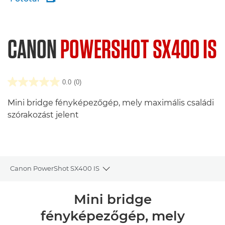
CANON
POWERSHOT SX400 IS
0.0
(0)
Mini bridge fényképezőgép, mely maximális családi
szórakozást jelent
Canon PowerShot SX400 IS
Toggle breadcrumbs
Áttekintés
Mini bridge
fényképezőgép, mely
Műszaki adatok