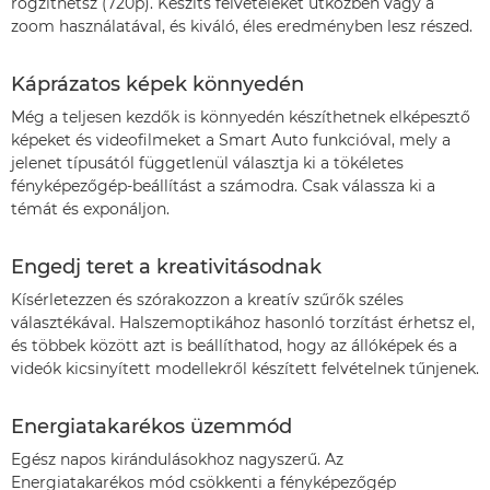
rögzíthetsz (720p). Készíts felvételeket útközben vagy a
zoom használatával, és kiváló, éles eredményben lesz részed.
Káprázatos képek könnyedén
Még a teljesen kezdők is könnyedén készíthetnek elképesztő
képeket és videofilmeket a Smart Auto funkcióval, mely a
jelenet típusától függetlenül választja ki a tökéletes
fényképezőgép-beállítást a számodra. Csak válassza ki a
témát és exponáljon.
Engedj teret a kreativitásodnak
Kísérletezzen és szórakozzon a kreatív szűrők széles
választékával. Halszemoptikához hasonló torzítást érhetsz el,
és többek között azt is beállíthatod, hogy az állóképek és a
videók kicsinyített modellekről készített felvételnek tűnjenek.
Energiatakarékos üzemmód
Egész napos kirándulásokhoz nagyszerű. Az
Energiatakarékos mód csökkenti a fényképezőgép