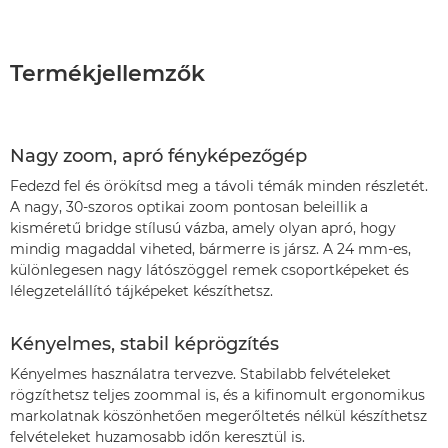
Termékjellemzők
Nagy zoom, apró fényképezőgép
Fedezd fel és örökítsd meg a távoli témák minden részletét.
A nagy, 30-szoros optikai zoom pontosan beleillik a
kisméretű bridge stílusú vázba, amely olyan apró, hogy
mindig magaddal viheted, bármerre is jársz. A 24 mm-es,
különlegesen nagy látószöggel remek csoportképeket és
lélegzetelállító tájképeket készíthetsz.
Kényelmes, stabil képrögzítés
Kényelmes használatra tervezve. Stabilabb felvételeket
rögzíthetsz teljes zoommal is, és a kifinomult ergonomikus
markolatnak köszönhetően megerőltetés nélkül készíthetsz
felvételeket huzamosabb időn keresztül is.