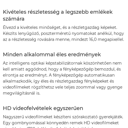
Kivételes részletesség a legszebb emlékek
számára
Élvezd a kivételes minőséget, és a részletgazdag képeket.
Készíts lenyűgöző, poszterméretű nyomatokat anélkül, hogy
az a részletesség rovására menne, mindezt 16,0 megapixellel.
Minden alkalommal éles eredmények
Az intelligens optikai képstabilizátornak köszönhetően nem
kell amiatt aggódnod, hogy a fényképezőgép bemozdul, és
elrontja az eredményt. A fényképezőgép automatikusan
alkalmazkodik, így éles és részletgazdag fényképeket és
videofilmeket rögzíthetsz vele teljes zoommal vagy gyenge
megvilágításnál is.
HD videofelvételek egyszerűen
Nagyszerű videofilmeket készíteni szórakoztató gyerekjáték.
Egy gombnyomással könnyedén remek HD videofilmeket