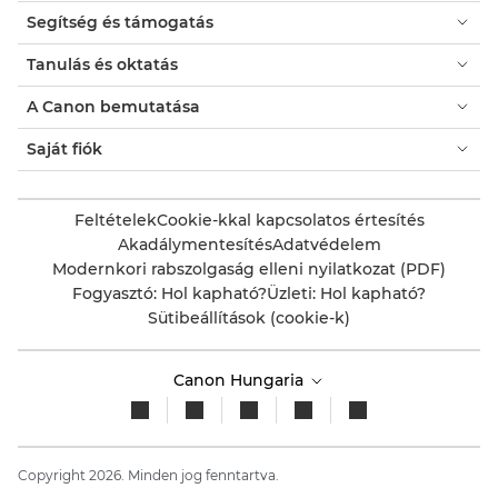
párbeszédpanelt.
Segítség és támogatás
Tanulás és oktatás
A Canon bemutatása
Saját fiók
Feltételek
Cookie-kkal kapcsolatos értesítés
Akadálymentesítés
Adatvédelem
Modernkori rabszolgaság elleni nyilatkozat (PDF)
Fogyasztó: Hol kapható?
Üzleti: Hol kapható?
Sütibeállítások (cookie-k)
Canon Hungaria
Copyright 2026. Minden jog fenntartva.