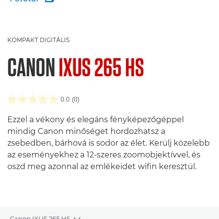
KOMPAKT DIGITÁLIS
CANON
IXUS 265 HS
0.0
(0)
Ezzel a vékony és elegáns fényképezőgéppel
mindig Canon minőséget hordozhatsz a
zsebedben, bárhová is sodor az élet. Kerülj közelebb
az eseményekhez a 12-szeres zoomobjektívvel, és
oszd meg azonnal az emlékeidet wifin keresztül.
Canon IXUS 265 HS