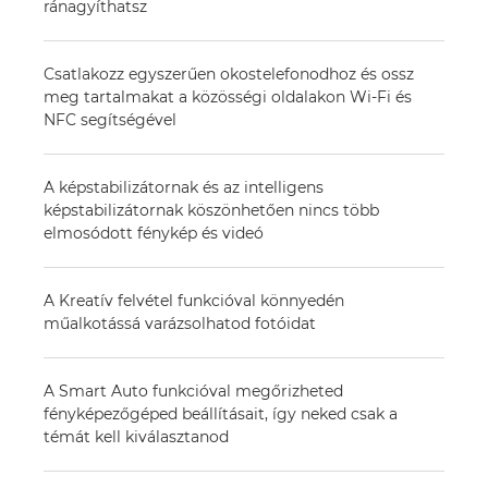
ránagyíthatsz
Csatlakozz egyszerűen okostelefonodhoz és ossz
meg tartalmakat a közösségi oldalakon Wi-Fi és
NFC segítségével
A képstabilizátornak és az intelligens
képstabilizátornak köszönhetően nincs több
elmosódott fénykép és videó
A Kreatív felvétel funkcióval könnyedén
műalkotássá varázsolhatod fotóidat
A Smart Auto funkcióval megőrizheted
fényképezőgéped beállításait, így neked csak a
témát kell kiválasztanod