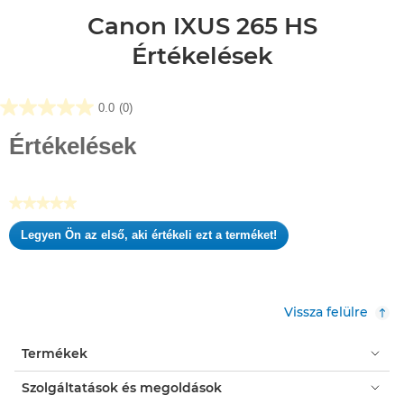
Canon IXUS 265 HS
Értékelések
0.0
(0)
0.0
az
Értékelések
elérhető
5
csillagból.
★★★★★
Nincs
Legyen Ön az első, aki értékeli ezt a terméket!
értékelési
.
pontszám
Ez
a
művelet
Vissza felülre
meg
fog
Termékek
nyitni
egy
Szolgáltatások és megoldások
modális