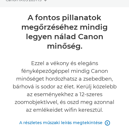
Toggle breadcrumbs
Áttekintés
A fontos pillanatok
megőrzéséhez mindig
Műszaki adatok
legyen nálad Canon
Értékelések
minőség.
Ezzel a vékony és elegáns
fényképezőgéppel mindig Canon
minőséget hordozhatsz a zsebedben,
bárhová is sodor az élet. Kerülj közelebb
az eseményekhez a 12-szeres
zoomobjektívvel, és oszd meg azonnal
az emlékeidet wifin keresztül.
A részletes műszaki leírás megtekintése
