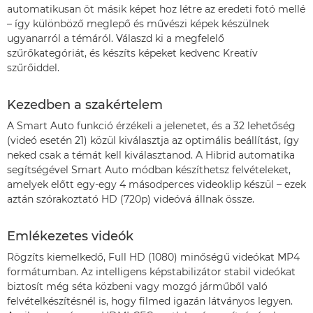
automatikusan öt másik képet hoz létre az eredeti fotó mellé
– így különböző meglepő és művészi képek készülnek
ugyanarról a témáról. Válaszd ki a megfelelő
szűrőkategóriát, és készíts képeket kedvenc Kreatív
szűrőiddel.
Kezedben a szakértelem
A Smart Auto funkció érzékeli a jelenetet, és a 32 lehetőség
(videó esetén 21) közül kiválasztja az optimális beállítást, így
neked csak a témát kell kiválasztanod. A Hibrid automatika
segítségével Smart Auto módban készíthetsz felvételeket,
amelyek előtt egy-egy 4 másodperces videoklip készül – ezek
aztán szórakoztató HD (720p) videóvá állnak össze.
Emlékezetes videók
Rögzíts kiemelkedő, Full HD (1080) minőségű videókat MP4
formátumban. Az intelligens képstabilizátor stabil videókat
biztosít még séta közbeni vagy mozgó járműből való
felvételkészítésnél is, hogy filmed igazán látványos legyen.