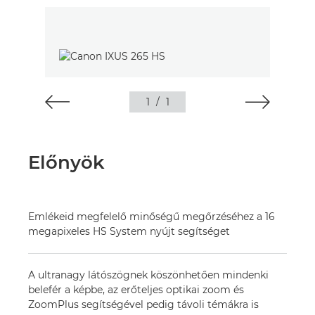
1
/
1
Előnyök
Emlékeid megfelelő minőségű megőrzéséhez a 16
megapixeles HS System nyújt segítséget
A ultranagy látószögnek köszönhetően mindenki
belefér a képbe, az erőteljes optikai zoom és
ZoomPlus segítségével pedig távoli témákra is