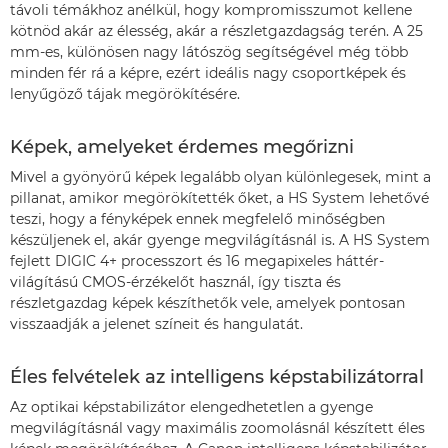
távoli témákhoz anélkül, hogy kompromisszumot kellene
kötnöd akár az élesség, akár a részletgazdagság terén. A 25
mm-es, különösen nagy látószög segítségével még több
minden fér rá a képre, ezért ideális nagy csoportképek és
lenyűgöző tájak megörökítésére.
Képek, amelyeket érdemes megőrizni
Mivel a gyönyörű képek legalább olyan különlegesek, mint a
pillanat, amikor megörökítették őket, a HS System lehetővé
teszi, hogy a fényképek ennek megfelelő minőségben
készüljenek el, akár gyenge megvilágításnál is. A HS System
fejlett DIGIC 4+ processzort és 16 megapixeles háttér-
világítású CMOS-érzékelőt használ, így tiszta és
részletgazdag képek készíthetők vele, amelyek pontosan
visszaadják a jelenet színeit és hangulatát.
Éles felvételek az intelligens képstabilizátorral
Az optikai képstabilizátor elengedhetetlen a gyenge
megvilágításnál vagy maximális zoomolásnál készített éles