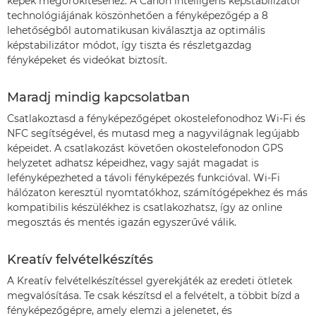
képek megörökítéséhez. A Canon intelligens képstabilizátor
technológiájának köszönhetően a fényképezőgép a 8
lehetőségből automatikusan kiválasztja az optimális
képstabilizátor módot, így tiszta és részletgazdag
fényképeket és videókat biztosít.
Maradj mindig kapcsolatban
Csatlakoztasd a fényképezőgépet okostelefonodhoz Wi-Fi és
NFC segítségével, és mutasd meg a nagyvilágnak legújabb
képeidet. A csatlakozást követően okostelefonodon GPS
helyzetet adhatsz képeidhez, vagy saját magadat is
lefényképezheted a távoli fényképezés funkcióval. Wi-Fi
hálózaton keresztül nyomtatókhoz, számítógépekhez és más
kompatibilis készülékhez is csatlakozhatsz, így az online
megosztás és mentés igazán egyszerűvé válik.
Kreatív felvételkészítés
A Kreatív felvételkészítéssel gyerekjáték az eredeti ötletek
megvalósítása. Te csak készítsd el a felvételt, a többit bízd a
fényképezőgépre, amely elemzi a jelenetet, és