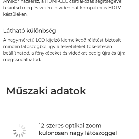
Amikor hazaérsz, a HDMI-CEC csatlakozás segítségével
tekintsd meg és vezéreld videóidat kompatibilis HDTV-
készüléken.
Látható különbség
A nagyméretű LCD kijelző kiemelkedő rálátást biztosít
minden látószögből, így a felvételeket tökéletesen
beállíthatod, a fényképeket és videókat pedig újra és újra
megcsodálhatod.
Műszaki adatok
12-szeres optikai zoom
különösen nagy látószöggel