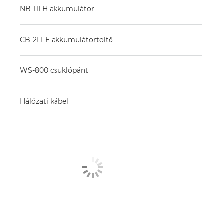
NB-11LH akkumulátor
CB-2LFE akkumulátortöltő
WS-800 csuklópánt
Hálózati kábel