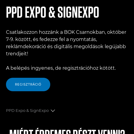
PPD EXPO & SIGNEXPO
Csatlakozzon hozzánk a BOK Csarnokban, október
7-9. között, és fedezze fel a nyomtatás,
reklámdekoráció és digitális megoldások legújabb
trendjeit!
A belépés ingyenes, de regisztrációhoz kötött.
REGISZTRÁCIÓ
PPD Expo & SignExpo
Helyszín