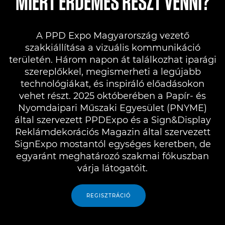
MIÉRT ÉRDEMES RÉSZT VENNI?
Kiállított gépek
A PPD Expo Magyarország vezető
Programok
szakkiállítása a vizuális kommunikáció
területén. Három napon át találkozhat iparági
A PPD Expo 2022-ben
szereplőkkel, megismerheti a legújabb
technológiákat, és inspiráló előadásokon
vehet részt. 2025 októberében a Papír- és
Nyomdaipari Műszaki Egyesület (PNYME)
által szervezett PPDExpo és a Sign&Display
Reklámdekorációs Magazin által szervezett
SignExpo mostantól egységes keretben, de
egyaránt meghatározó szakmai fókuszban
várja látogatóit.
REGISZTRÁCIÓ