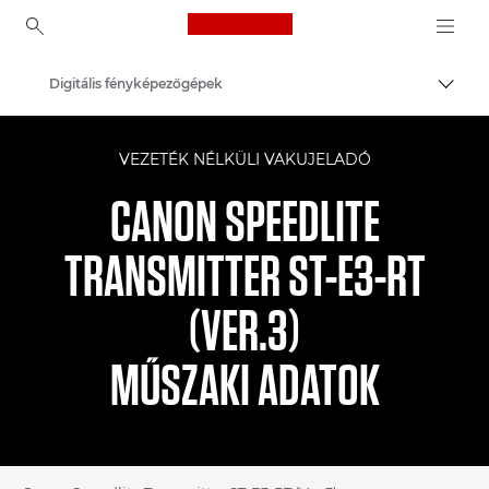
Canon Logo, back to ho
Digitális fényképezőgépek
Váltá
Canon
VEZETÉK NÉLKÜLI VAKUJELADÓ
CANON SPEEDLITE
TRANSMITTER ST-E3-RT
(VER.3)
MŰSZAKI ADATOK