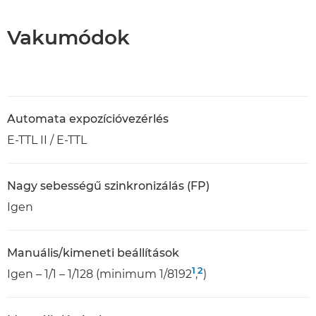
Vakumódok
Automata expozícióvezérlés
E-TTL II / E-TTL
Nagy sebességű szinkronizálás (FP)
Igen
Manuális/kimeneti beállítások
1
2
Igen – 1/1 – 1/128 (minimum 1/8192
,
)