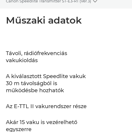
Canon Speedlite Transmitter ST-E3-RT (Ver.3)
Toggle breadcru
Áttekintés
Műszaki adatok
Műszaki adatok
Támogatás
Távoli, rádiófrekvenciás
vakukioldás
A kiválasztott Speedlite vakuk
30 m távolságból is
működésbe hozhatók
Az E-TTL II vakurendszer része
Akár 15 vaku is vezérelhető
egyszerre