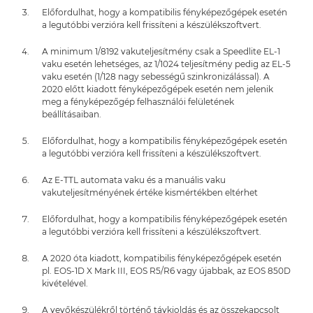
Előfordulhat, hogy a kompatibilis fényképezőgépek esetén
a legutóbbi verzióra kell frissíteni a készülékszoftvert.
A minimum 1/8192 vakuteljesítmény csak a Speedlite EL-1
vaku esetén lehetséges, az 1/1024 teljesítmény pedig az EL-5
vaku esetén (1/128 nagy sebességű szinkronizálással). A
2020 előtt kiadott fényképezőgépek esetén nem jelenik
meg a fényképezőgép felhasználói felületének
beállításaiban.
Előfordulhat, hogy a kompatibilis fényképezőgépek esetén
a legutóbbi verzióra kell frissíteni a készülékszoftvert.
Az E-TTL automata vaku és a manuális vaku
vakuteljesítményének értéke kismértékben eltérhet
Előfordulhat, hogy a kompatibilis fényképezőgépek esetén
a legutóbbi verzióra kell frissíteni a készülékszoftvert.
A 2020 óta kiadott, kompatibilis fényképezőgépek esetén
pl. EOS-1D X Mark III, EOS R5/R6 vagy újabbak, az EOS 850D
kivételével.
A vevőkészülékről történő távkioldás és az összekapcsolt