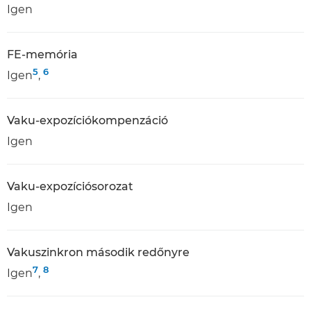
Igen
FE-memória
5
6
Igen
,
Vaku-expozíciókompenzáció
Igen
Vaku-expozíciósorozat
Igen
Vakuszinkron második redőnyre
7
8
Igen
,