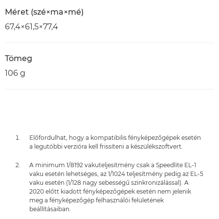
Méret (szé×ma×mé)
67,4×61,5×77,4
Tömeg
106 g
Előfordulhat, hogy a kompatibilis fényképezőgépek esetén
a legutóbbi verzióra kell frissíteni a készülékszoftvert.
A minimum 1/8192 vakuteljesítmény csak a Speedlite EL-1
vaku esetén lehetséges, az 1/1024 teljesítmény pedig az EL-5
vaku esetén (1/128 nagy sebességű szinkronizálással). A
2020 előtt kiadott fényképezőgépek esetén nem jelenik
meg a fényképezőgép felhasználói felületének
beállításaiban.