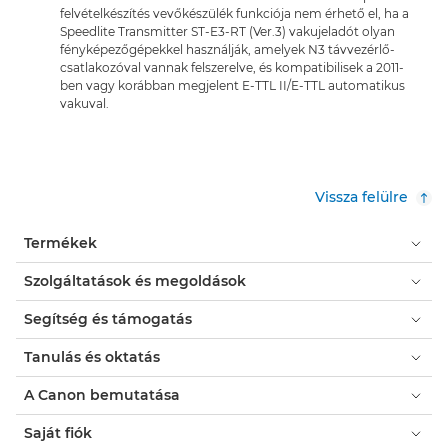
felvételkészítés vevőkészülék funkciója nem érhető el, ha a
Speedlite Transmitter ST-E3-RT (Ver.3) vakujeladót olyan
fényképezőgépekkel használják, amelyek N3 távvezérlő-
csatlakozóval vannak felszerelve, és kompatibilisek a 2011-
ben vagy korábban megjelent E-TTL II/E-TTL automatikus
vakuval.
Vissza felülre
Termékek
Szolgáltatások és megoldások
Segítség és támogatás
Tanulás és oktatás
A Canon bemutatása
Saját fiók