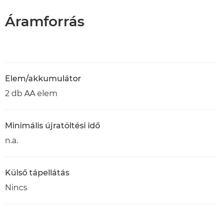
Áramforrás
Elem/akkumulátor
2 db AA elem
Minimális újratöltési idő
n.a.
Külső tápellátás
Nincs