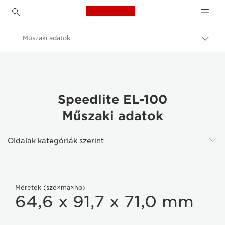
Canon Logo, back to h
Műszaki adatok
Váltá
a
Canon
navig
sávo
Digitális fényképezőgépek
közöt
Speedlite EL-100
Speedlite EL-100
Műszaki adatok
Oldalak kategóriák szerint
Méretek (szé×ma×ho)
64,6 x 91,7 x 71,0 mm