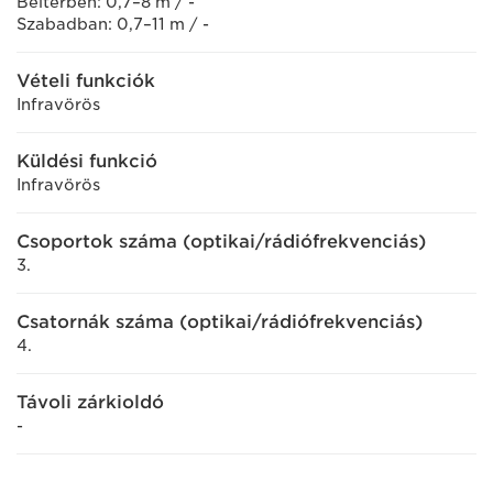
Beltérben: 0,7–8 m / -
Szabadban: 0,7–11 m / -
Vételi funkciók
Infravörös
Küldési funkció
Infravörös
Csoportok száma (optikai/rádiófrekvenciás)
3.
Csatornák száma (optikai/rádiófrekvenciás)
4.
Távoli zárkioldó
-