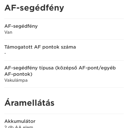
AF-segédfény
AF-segédfény
Van
Támogatott AF pontok száma
-
AF-segédfény típusa (középső AF-pont/egyéb
AF-pontok)
Vakulámpa
Áramellátás
Akkumulátor
2 db AA elem