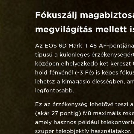
Fókuszálj magabizto
megvilágítás mellett i
Az EOS 6D Mark II 45 AF-pontjána
típusú a különleges érzékenységér
középen elhelyezkedő két kereszt
hold fényénél (-3 Fé) is képes fókus
lehetsz a kimagasló élességben, am
legfontosabb.
Ez az érzékenység lehetővé teszi a
(akár 27 pontig) f/8 maximális reke
amely hasznos például telekonvert
szuper teleobjektív használatakor.