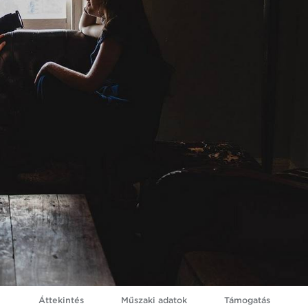
Áttekintés
Műszaki adatok
Támogatás