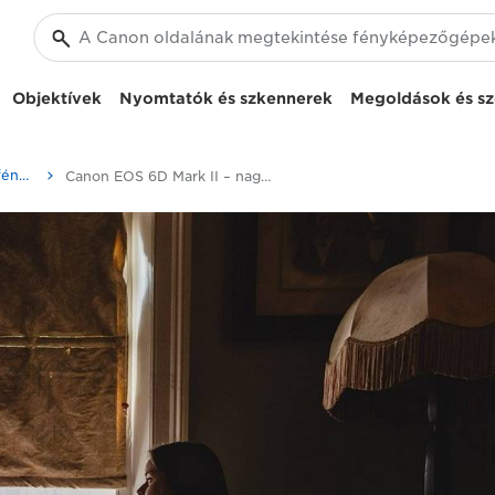
Objektívek
Nyomtatók és szkennerek
Megoldások és sz
Canon EOS 6D Mark II – fényképezőgépek
Canon EOS 6D Mark II – nagy pontosságú fókuszálás