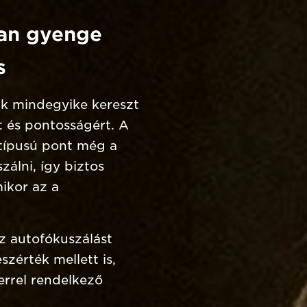
san gyenge
s
k mindegyike kereszt
t és pontosságért. A
 típusú pont még a
zálni, így biztos
ikor az a
z autofókuszálást
szérték mellett is,
errel rendelkező