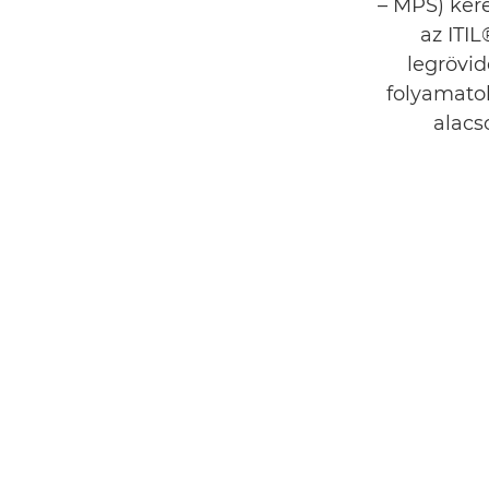
– MPS) kere
az ITI
legrövi
folyamato
alacs