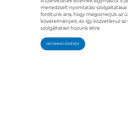
A szervezetek eltérnek egymástól. Ez
menedzselt nyomtatási szolgáltatásai
fordítunk arra, hogy megismerjük az üz
követelményeit, és így közvetlenül az
szolgáltatást hozunk létre.
INFORMÁCIÓKÉRÉS