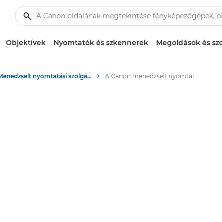
Objektívek
Nyomtatók és szkennerek
Megoldások és szo
Menedzselt nyomtatási szolgáltatások
A Canon menedzselt nyomtatási szolgáltatásokkal (Managed Print Services) kapcsolatos megközelítésének megértése