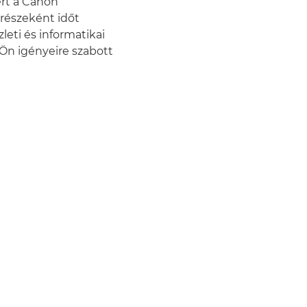
ért a Canon
 részeként időt
leti és informatikai
 Ön igényeire szabott