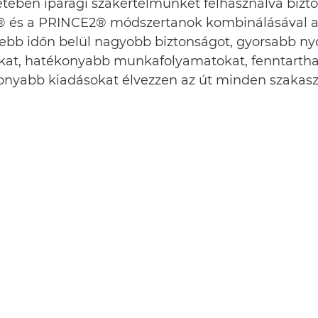
tében iparági szakértelmünket felhasználva bizto
L® és a PRINCE2® módszertanok kombinálásával a
debb időn belül nagyobb biztonságot, gyorsabb ny
kat, hatékonyabb munkafolyamatokat, fenntartha
onyabb kiadásokat élvezzen az út minden szakas