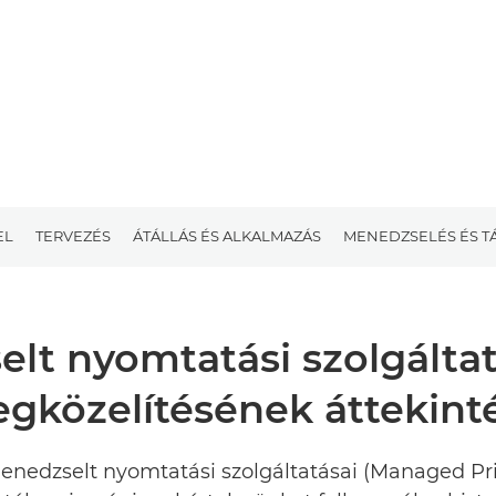
EL
TERVEZÉS
ÁTÁLLÁS ÉS ALKALMAZÁS
MENEDZSELÉS ÉS T
lt nyomtatási szolgálta
gközelítésének áttekint
nedzselt nyomtatási szolgáltatásai (Managed Pri