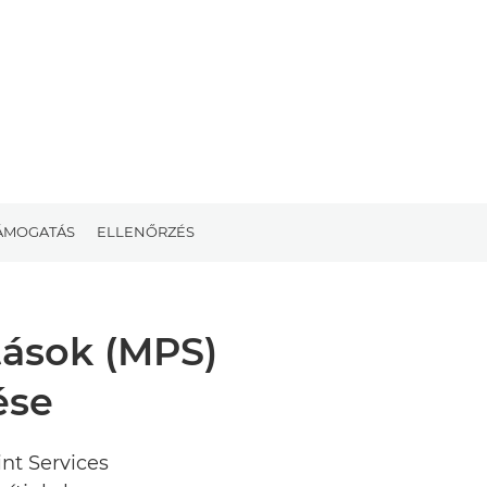
ÁMOGATÁS
ELLENŐRZÉS
tások (MPS)
ése
nt Services