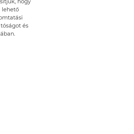
sítjuk, hogy
 lehető
omtatási
tóságot és
zában.