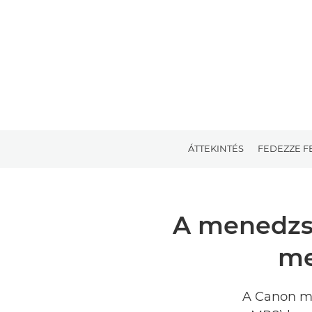
ÁTTEKINTÉS
FEDEZZE F
A menedzse
me
A Canon me