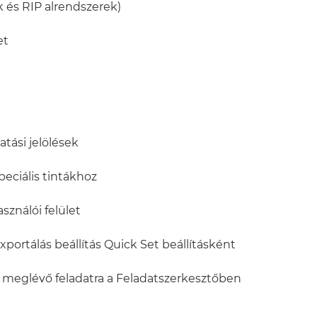
k és RIP alrendszerek)
et
atási jelölések
peciális tintákhoz
sználói felület
portálás beállítás Quick Set beállításként
y meglévő feladatra a Feladatszerkesztőben