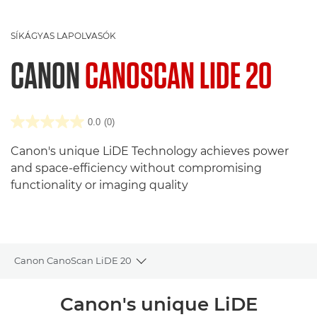
SÍKÁGYAS LAPOLVASÓK
CANON
CANOSCAN LIDE 20
0.0
(0)
Canon's unique LiDE Technology achieves power
and space-efficiency without compromising
functionality or imaging quality
Canon CanoScan LiDE 20
Toggle breadcrumbs
Áttekintés
Canon's unique LiDE