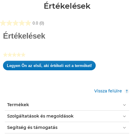
Értékelések
0.0
(0)
0.0
az
Értékelések
elérhető
5
csillagból.
★★★★★
Nincs
Legyen Ön az első, aki értékeli ezt a terméket!
értékelési
.
pontszám
Ez
a
művelet
Vissza felülre
meg
fog
Termékek
nyitni
egy
Szolgáltatások és megoldások
modális
párbeszédpanelt.
Segítség és támogatás