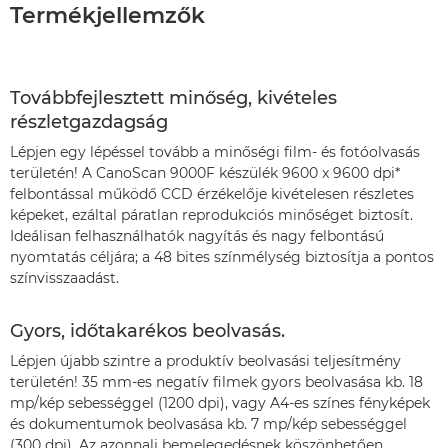
Termékjellemzők
Továbbfejlesztett minőség, kivételes
részletgazdagság
Lépjen egy lépéssel tovább a minőségi film- és fotóolvasás
területén! A CanoScan 9000F készülék 9600 x 9600 dpi*
felbontással működő CCD érzékelője kivételesen részletes
képeket, ezáltal páratlan reprodukciós minőséget biztosít.
Ideálisan felhasználhatók nagyítás és nagy felbontású
nyomtatás céljára; a 48 bites színmélység biztosítja a pontos
színvisszaadást.
Gyors, időtakarékos beolvasás.
Lépjen újabb szintre a produktív beolvasási teljesítmény
területén! 35 mm-es negatív filmek gyors beolvasása kb. 18
mp/kép sebességgel (1200 dpi), vagy A4-es színes fényképek
és dokumentumok beolvasása kb. 7 mp/kép sebességgel
(300 dpi). Az azonnali bemelegedésnek köszönhetően