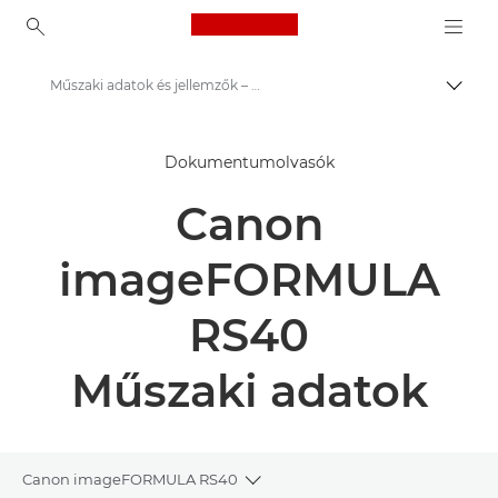
Canon Logo, back to ho
Műszaki adatok és jellemzők – Canon imageFORMULA RS40 – Dokumentumszkennerek
Váltá
Canon
Dokumentumolvasók
Megoldások és szolgáltatások
Canon
Üzleti termékek
Otthoni és irodai lapolvasók
imageFORMULA
Dokumentumolvasók
RS40
imageFORMULA RS40 – Dokumentumolvasók
Műszaki adatok
Canon imageFORMULA RS40
Toggle breadcrumbs