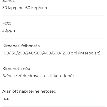
Színes
30 lap/perc–60 kép/perc
Fotó
30ppm
Kimeneti felbontás
100/150/200/240/300/400/600/1200 dpi (interpolált)
Kimeneti mód
Színes, szürkeárnyalatos, fekete-fehér
Ajánlott napi terhelhetőség
n.a.