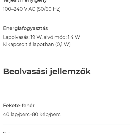
Teljesítményigény
100–240 V AC (50/60 Hz)
Energiafogyasztás
Lapolvasás: 19 W, alvó mód: 1,4 W
Kikapcsolt állapotban (0,1 W)
Beolvasási jellemzők
Fekete-fehér
40 lap/perc–80 kép/perc