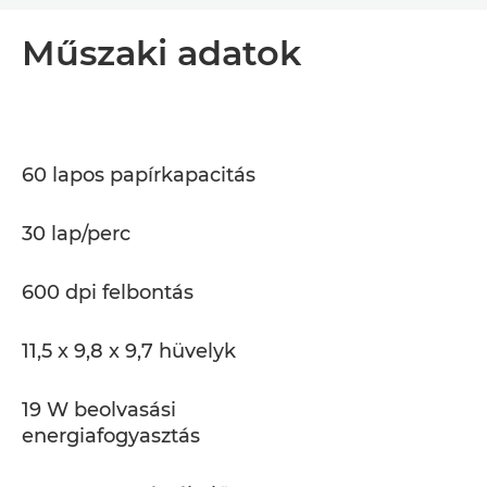
Áttekintés
Műszaki adatok
Műszaki adatok
Támogatás
60 lapos papírkapacitás
PDF letöltése
30 lap/perc
600 dpi felbontás
11,5 x 9,8 x 9,7 hüvelyk
19 W beolvasási
energiafogyasztás