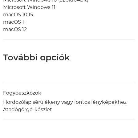
Microsoft Windows 11
macOS 10.15
macOS 11
macOS 12
További opciók
Fogyóeszközök
Hordozólap sérülékeny vagy fontos fényképekhez
Átadógörgő-készlet