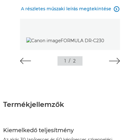
A részletes műszaki leírás megtekintése

1
/
2
Termékjellemzők
Kiemelkedő teljesítmény
Az akár 30 lap/perces és 60 kép/perces szkennelési