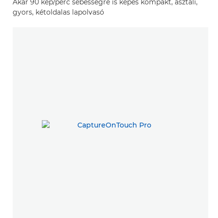
Akár 90 kép/perc sebességre is képes kompakt, asztali,
gyors, kétoldalas lapolvasó