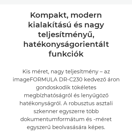
Áttekintés
Kompakt, modern
kialakítású és nagy
Műszaki adatok
teljesítményű,
Támogatás
hatékonyságorientált
funkciók
Kis méret, nagy teljesítmény – az
imageFORMULA DR-C230 kedvező áron
gondoskodik tökéletes
megbízhatóságról és lenyűgöző
hatékonyságról. A robusztus asztali
szkenner egyszerre több
dokumentumformátum és -méret
egyszerű beolvasására képes.