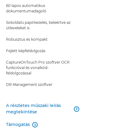
60 lapos automatikus
dokumentumadagoló
Sokoldalú papírkezelés, beleértve az
útleveleket is
Robusztus és kompakt
Fejlett képfeldolgozás
CaptureOnTouch Pro szoftver OCR
funkcióval és vonalkód-
feldolgozással
DR Management szoftver
A részletes műszaki leírás

megtekintése
Támogatás
