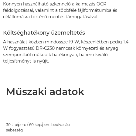
Könnyen használható szkennelő alkalmazás OCR-
feldolgozással, valamint a többféle fájlformátumba és
célállomásra történő mentés támogatásával
Költséghatékony üzemeltetés
A használat közben mindössze 19 W, készenlétben pedig 1,4
W fogyasztású DR-C230 nemcsak környezeti és anyagi
szempontból működik hatékonyan, hanem kiváló
teljesítményt is nyújt.
Műszaki adatok
30 lap/perc / 60 kép/perc beolvasási
sebesség