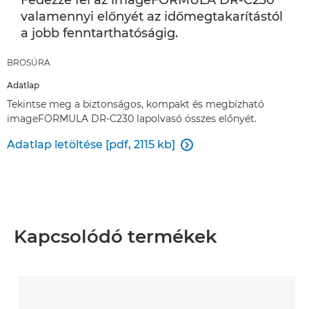
Fedezze fel az imageFORMULA DR-C230
valamennyi előnyét az időmegtakarítástól
a jobb fenntarthatóságig.
BROSÚRA
Adatlap
Tekintse meg a biztonságos, kompakt és megbízható
imageFORMULA DR-C230 lapolvasó összes előnyét.
Adatlap letöltése [pdf, 2115 kb]

Kapcsolódó termékek