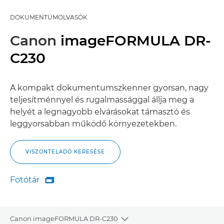
DOKUMENTUMOLVASÓK
Canon
imageFORMULA DR-
C230
A kompakt dokumentumszkenner gyorsan, nagy
teljesítménnyel és rugalmassággal állja meg a
helyét a legnagyobb elvárásokat támasztó és
leggyorsabban működő környezetekben.
VISZONTELADÓ KERESÉSE
Fotótár

Fotótár
Canon imageFORMULA DR-C230
Toggle breadcrumbs